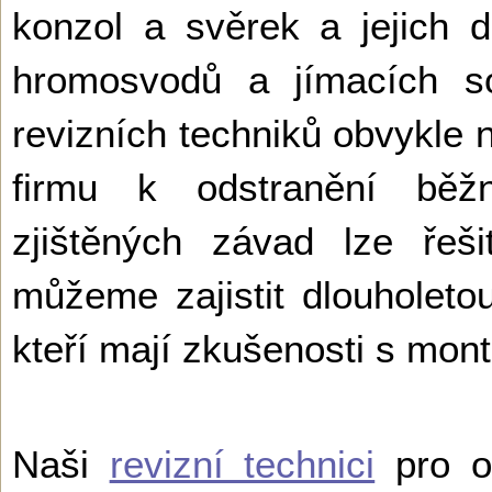
konzol a svěrek a jejich d
hromosvodů a jímacích so
revizních techniků obvykle 
firmu k odstranění běž
zjištěných závad lze řeš
můžeme zajistit dlouholetou
kteří mají zkušenosti s mo
Naši
revizní technici
pro ob