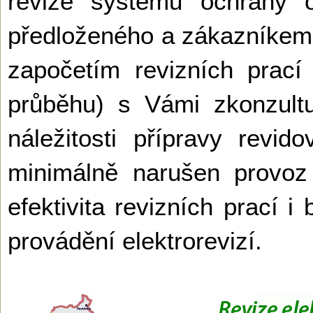
revize systému ochrany o
předloženého a zákazníke
započetím revizních prací (
průběhu) s Vámi zkonzult
náležitosti přípravy revi
minimálně narušen provoz
efektivita revizních prací
provádění elektrorevizí.