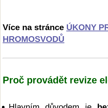
Více na stránce
ÚKONY PR
HROMOSVODŮ
Proč provádět revize el
Hlavním důvodem je
be