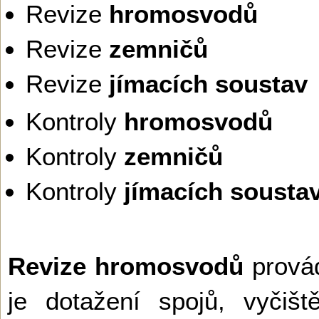
Revize
hromosvodů
Revize
zemničů
Revize
jímacích soustav
Kontroly
hromosvodů
Kontroly
zemničů
Kontroly
jímacích sousta
Revize hromosvodů
prová
je dotažení spojů, vyčiš