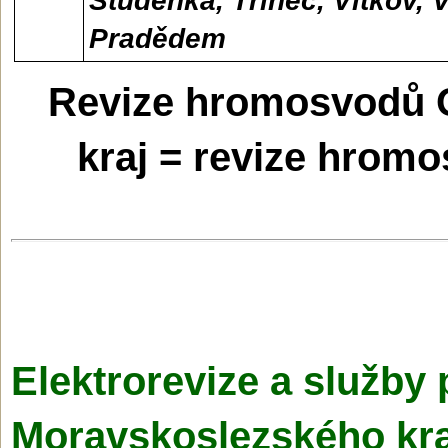
Studénka, Třinec, Vítkov, 
Pradědem
Revize hromosvodů 
kraj = revize hromo
Elektrorevize a služby 
Moravskoslezské­ho kr