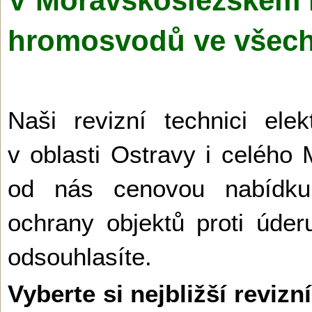
V Moravskoslezském kr
hromosvodů ve všec
Naši revizní technici ele
v oblasti Ostravy i celého
od nás cenovou nabídku
ochrany objektů proti úder
odsouhlasíte.
Vyberte si nejbližší revi