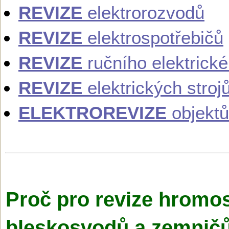
REVIZE
elektrorozvodů
REVIZE
elektrospotřebičů
REVIZE
ručního elektrick
REVIZE
elektrických stroj
ELEKTROREVIZE
objektů
Proč pro revize hromo
bleskosvodů a zemničů