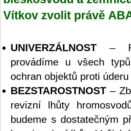
Vítkov zvolit právě AB
UNIVERZÁLNOST
– Re
provádíme u všech typů
ochran objektů proti úderu
BEZSTAROSTNOST
– Zba
revizní lhůty hromosvo
budeme s dostatečným pře