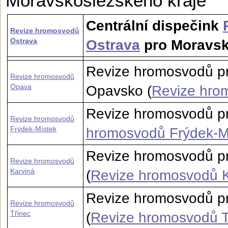
Moravskoslezské­ho kraje
Centrální dispečink
Revize hromosvodů
Ostrava
Ostrava
pro Moravsk
Revize hromosvodů p
Revize hromosvodů
Opava
Opavsko (
Revize hro
Revize hromosvodů pr
Revize hromosvodů
Frýdek-Místek
hromosvodů Frýdek-M
Revize hromosvodů pr
Revize hromosvodů
Karviná
(
Revize hromosvodů K
Revize hromosvodů pr
Revize hromosvodů
Třinec
(
Revize hromosvodů T