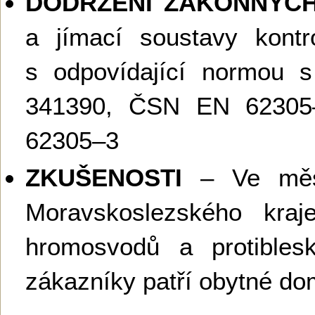
DODRŽENÍ ZÁKONNÝC
a jímací soustavy kont
s odpovídající normou 
341390, ČSN EN 6230
62305–3
ZKUŠENOSTI
– Ve měst
Moravskoslezského kraj
hromosvodů a protibles
zákazníky patří obytné dom