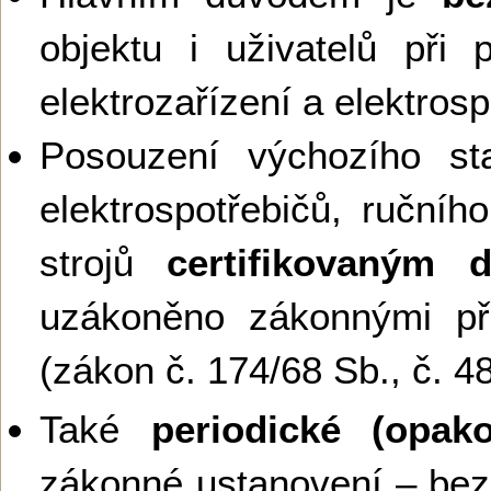
objektu i uživatelů při 
elektrozařízení a elektros
Posouzení výchozího sta
elektrospotřebičů, ručníh
strojů
certifikovaným 
uzákoněno zákonnými př
(zákon č. 174/68 Sb., č. 4
Také
periodické (opako
zákonné ustanovení – bez