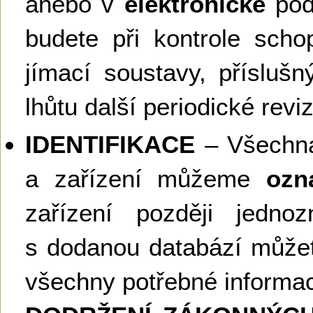
anebo v
elektronické
podo
budete při kontrole schop
jímací soustavy, příslušn
lhůtu další periodické revi
IDENTIFIKACE
– Všechna
a zařízení můžeme
ozna
zařízení později jednoz
s dodanou databází můžete
všechny potřebné informa