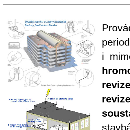
Prová
period
i mi
hrom
revi
revi
soust
sta