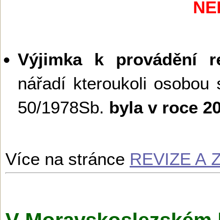
NE
Výjimka k provádění re
nářadí kteroukoli osobou 
50/1978Sb.
byla v roce 
Více na stránce
REVIZE A