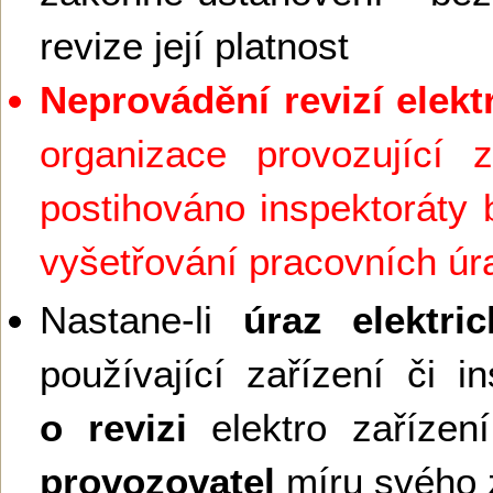
revize její platnost
Neprovádění revizí elekt
organizace provozující z
postihováno inspektoráty 
vyšetřování pracovních ú
Nastane-li
úraz elektr
používající zařízení či in
o revizi
elektro zaříze
provozovatel
míru svého 