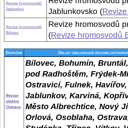
Revize hromosvodů pr
Revize hromosvodů
Jablunkov
Jablunkovsko (
Revize
Revize hromosvodů pr
Revize hromosvodů
Bílovec
(
Revize hromosvodů B
Dispečink
Oblast obsluhovaná revizním zastoupe
Bílovec, Bohumín, Bruntál,
pod Radhoštěm, Frýdek-Mís
Ostravicí, Fulnek, Havířov
Jablunkov, Karviná, Kopřiv
Revize
elektro
Město Albrechtice, Nový Ji
Ostrava
Orlová, Osoblaha, Ostrava