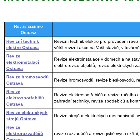
Revize elektro
Ostrava
Revizní technik
Revizní technik elektro pro provádění revizí
elektro Ostrava
větší revizní akce na Vaší stavbě, v továrn
Revize
Revize elektroinstalace v domech a na stavb
elektroinstalací
elektrorevize objektů, revize elektrických za
Ostrava
Revize hromosvodů
Revize hromosvodů, revize bleskosvodů, re
Ostrava
Revize
Revize elektrospotřebičů a revize ručního e
elektrospotřebičů
zahradní techniky, revize spotřebičů a kont
Ostrava
Revize elektrických
Revize strojů a elektrických mechanismů, v
strojů Ostrava
Revize
elektrorozvaděčů
revize rozvaděčů a revize jističových skříní
Ostrava