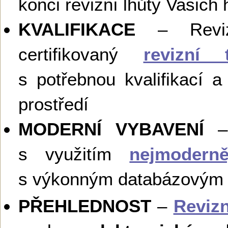
konci revizní lhůty Vašic
KVALIFIKACE
– Revize
certifikovaný
revizní 
s potřebnou kvalifikací 
prostředí
MODERNÍ VYBAVENÍ
– 
s využitím
nejmoderně
s výkonným databázovým
PŘEHLEDNOST
–
Revizn