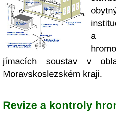
obyt
instit
a k
hro
jímacích soustav v ob
Moravskoslezském kra­ji.
Revize a kontroly hr