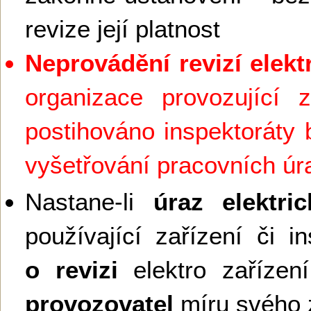
revize její platnost
Neprovádění revizí elekt
organizace provozující z
postihováno inspektoráty 
vyšetřování pracovních ú
Nastane-li
úraz elektr
používající zařízení či in
o revizi
elektro zaříze
provozovatel
míru svého 