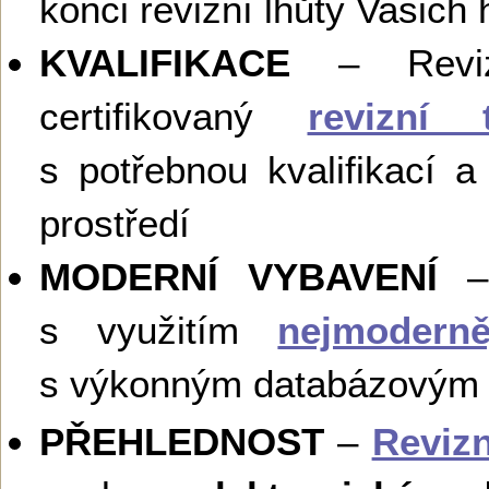
konci revizní lhůty Vašic
KVALIFIKACE
– Revize
certifikovaný
revizní 
s potřebnou kvalifikací 
prostředí
MODERNÍ VYBAVENÍ
– 
s využitím
nejmoderně
s výkonným databázovým
PŘEHLEDNOST
–
Revizn