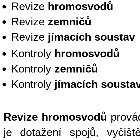
Revize
hromosvodů
Revize
zemničů
Revize
jímacích soustav
Kontroly
hromosvodů
Kontroly
zemničů
Kontroly
jímacích sousta
Revize hromosvodů
prová
je dotažení spojů, vyčiš