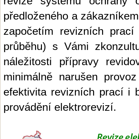
revize systému ochrany o
předloženého a zákazníke
započetím revizních prací (
průběhu) s Vámi zkonzult
náležitosti přípravy revi
minimálně narušen provoz
efektivita revizních prací
provádění elektrorevizí.