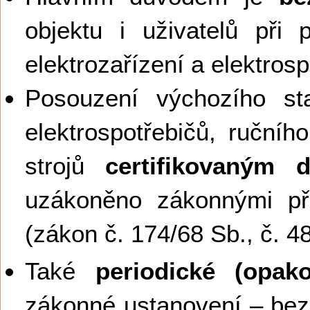
objektu i uživatelů při 
elektrozařízení a elektros
Posouzení výchozího sta
elektrospotřebičů, ručníh
strojů
certifikovaným 
uzákoněno zákonnými př
(zákon č. 174/68 Sb., č. 4
Také
periodické (opako
zákonné ustanovení – bez