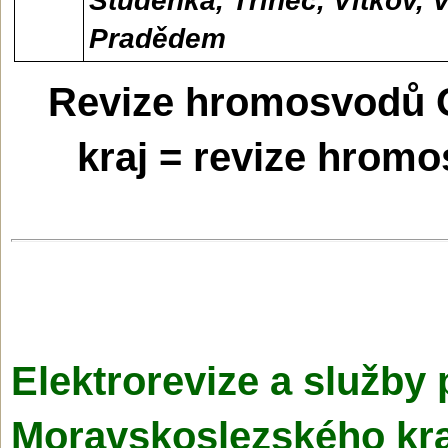
Studénka, Třinec, Vítkov, 
Pradědem
Revize hromosvodů 
kraj = revize hromo
Elektrorevize a služby 
Moravskoslezské­ho kr