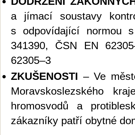
DODRŽENÍ ZÁKONNÝC
a jímací soustavy kont
s odpovídající normou 
341390, ČSN EN 6230
62305–3
ZKUŠENOSTI
– Ve městě
Moravskoslezského kraj
hromosvodů a protibles
zákazníky patří obytné dom