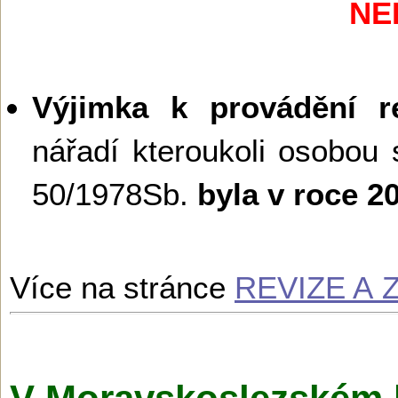
NE
Výjimka k provádění re
nářadí kteroukoli osobou 
50/1978Sb.
byla v roce 
Více na stránce
REVIZE A