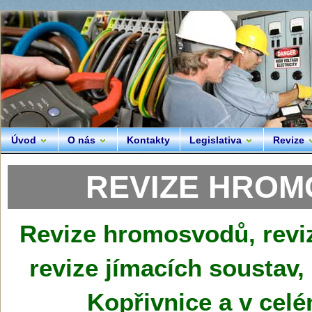
Úvod
O nás
Kontakty
Legislativa
Revize
REVIZE HROMO
Revize hromosvodů, revi
revize jímacích soustav
Kopřivnice a v cel