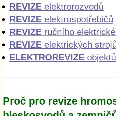
REVIZE
elektrorozvodů
REVIZE
elektrospotřebičů
REVIZE
ručního elektrick
REVIZE
elektrických stroj
ELEKTROREVIZE
objektů
Proč pro revize hromo
bleskosvodů a zemničů