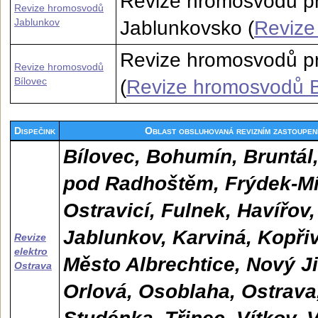
Revize hromosvodů pr
Revize hromosvodů
Jablunkov
Jablunkovsko (
Revize
Revize hromosvodů pr
Revize hromosvodů
Bílovec
(
Revize hromosvodů B
Dispečink
Oblast obsluhovaná revizním zastoupe
Bílovec, Bohumín, Bruntál,
pod Radhoštěm, Frýdek-Mís
Ostravicí, Fulnek, Havířov
Jablunkov, Karviná, Kopřiv
Revize
elektro
Město Albrechtice, Nový Ji
Ostrava
Orlová, Osoblaha, Ostrava