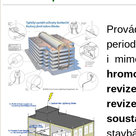
Prová
period
i mi
hrom
revi
revi
soust
sta