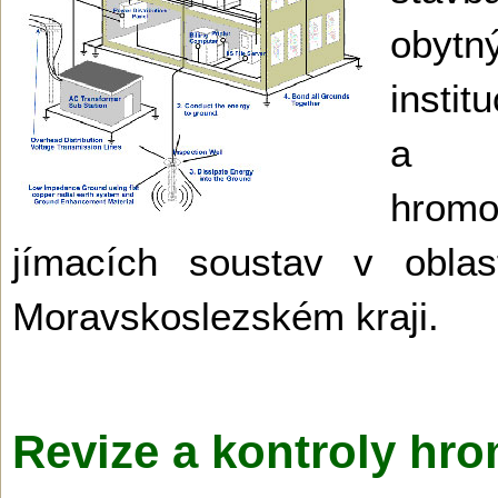
obyt
instit
a k
hro
jímacích soustav v obla
Moravskoslezském kra­ji.
Revize a kontroly hr