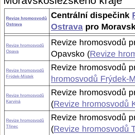
Moravskoslezské­ho kraje
Centrální dispečink
Revize hromosvodů
Ostrava
Ostrava
pro Moravsk
Revize hromosvodů p
Revize hromosvodů
Opava
Opavsko (
Revize hro
Revize hromosvodů pr
Revize hromosvodů
Frýdek-Místek
hromosvodů Frýdek-M
Revize hromosvodů pr
Revize hromosvodů
Karviná
(
Revize hromosvodů K
Revize hromosvodů pr
Revize hromosvodů
Třinec
(
Revize hromosvodů T