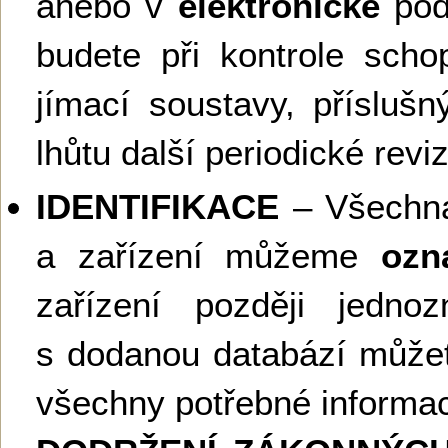
anebo v
elektronické
podo
budete při kontrole schop
jímací soustavy, příslušn
lhůtu další periodické revi
IDENTIFIKACE
– Všechna
a zařízení můžeme
ozna
zařízení později jednoz
s dodanou databází můžete
všechny potřebné informa