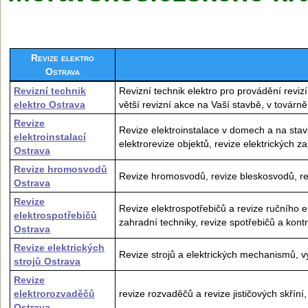
Revize elektro
Ostrava
Revizní technik
Revizní technik elektro pro provádění revizí
elektro Ostrava
větší revizní akce na Vaší stavbě, v továrn
Revize
Revize elektroinstalace v domech a na stavb
elektroinstalací
elektrorevize objektů, revize elektrických za
Ostrava
Revize hromosvodů
Revize hromosvodů, revize bleskosvodů, re
Ostrava
Revize
Revize elektrospotřebičů a revize ručního e
elektrospotřebičů
zahradní techniky, revize spotřebičů a kont
Ostrava
Revize elektrických
Revize strojů a elektrických mechanismů, v
strojů Ostrava
Revize
elektrorozvaděčů
revize rozvaděčů a revize jističových skříní
Ostrava