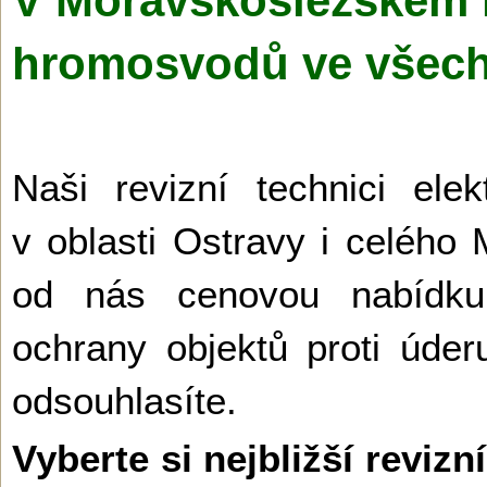
V Moravskoslezském kr
hromosvodů ve všec
Naši revizní technici ele
v oblasti Ostravy i celého
od nás cenovou nabídku
ochrany objektů proti úder
odsouhlasíte.
Vyberte si nejbližší revi