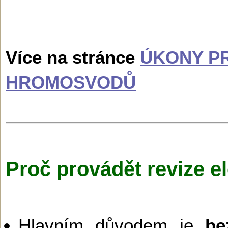
Více na stránce
ÚKONY PR
HROMOSVODŮ
Proč provádět revize el
Hlavním důvodem je
be