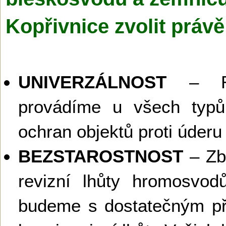
Kopřivnice zvolit prá
UNIVERZÁLNOST
– Re
provádíme u všech typů
ochran objektů proti úderu
BEZSTAROSTNOST
– Zba
revizní lhůty hromosvo
budeme s dostatečným pře