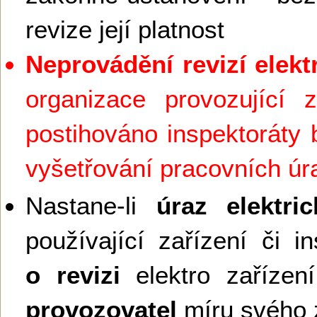
revize její platnost
Neprovádění revizí elekt
organizace provozující z
postihováno inspektoráty 
vyšetřování pracovních ú
Nastane-li
úraz elektr
používající zařízení či in
o revizi
elektro zaříze
provozovatel
míru svého 