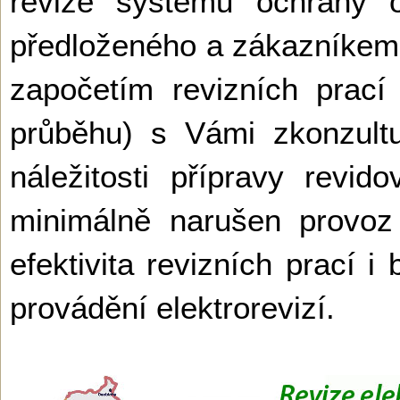
revize systému ochrany o
předloženého a zákazníke
započetím revizních prací (
průběhu) s Vámi zkonzult
náležitosti přípravy revi
minimálně narušen provoz
efektivita revizních prací
provádění elektrorevizí.