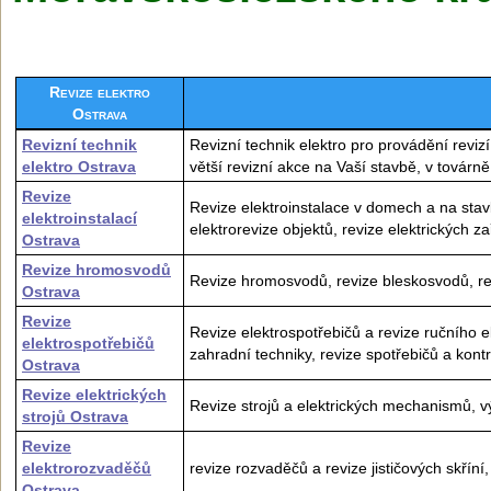
Revize elektro
Ostrava
Revizní technik
Revizní technik elektro pro provádění revizí
elektro Ostrava
větší revizní akce na Vaší stavbě, v továrn
Revize
Revize elektroinstalace v domech a na stavb
elektroinstalací
elektrorevize objektů, revize elektrických za
Ostrava
Revize hromosvodů
Revize hromosvodů, revize bleskosvodů, re
Ostrava
Revize
Revize elektrospotřebičů a revize ručního e
elektrospotřebičů
zahradní techniky, revize spotřebičů a kont
Ostrava
Revize elektrických
Revize strojů a elektrických mechanismů, v
strojů Ostrava
Revize
elektrorozvaděčů
revize rozvaděčů a revize jističových skříní
Ostrava