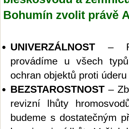
Bohumín zvolit právě
UNIVERZÁLNOST
– Re
provádíme u všech typů
ochran objektů proti úderu
BEZSTAROSTNOST
– Zba
revizní lhůty hromosvo
budeme s dostatečným pře