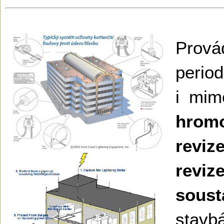
Prová
period
i mi
hrom
revi
revi
soust
sta