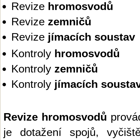
Revize
hromosvodů
Revize
zemničů
Revize
jímacích soustav
Kontroly
hromosvodů
Kontroly
zemničů
Kontroly
jímacích sousta
Revize hromosvodů
prová
je dotažení spojů, vyčiš