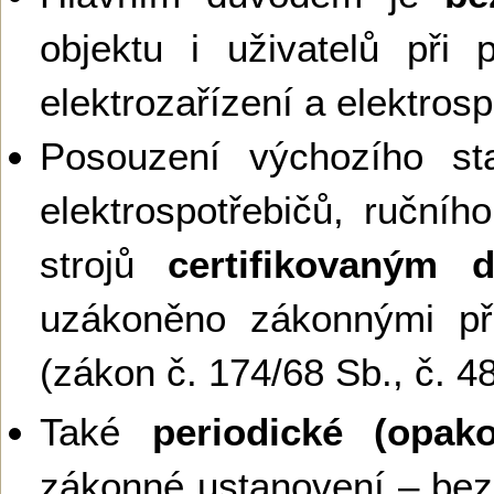
objektu i uživatelů při 
elektrozařízení a elektros
Posouzení výchozího sta
elektrospotřebičů, ručníh
strojů
certifikovaným 
uzákoněno zákonnými př
(zákon č. 174/68 Sb., č. 4
Také
periodické (opako
zákonné ustanovení – bez