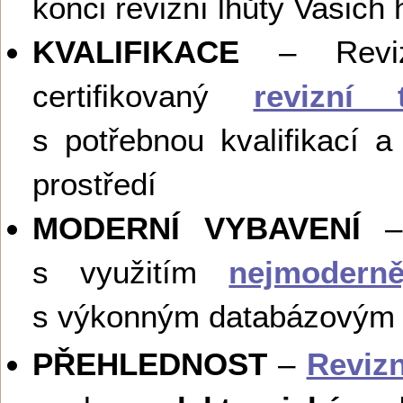
konci revizní lhůty Vašic
KVALIFIKACE
– Revize
certifikovaný
revizní 
s potřebnou kvalifikací 
prostředí
MODERNÍ VYBAVENÍ
– 
s využitím
nejmoderně
s výkonným databázovým
PŘEHLEDNOST
–
Revizn