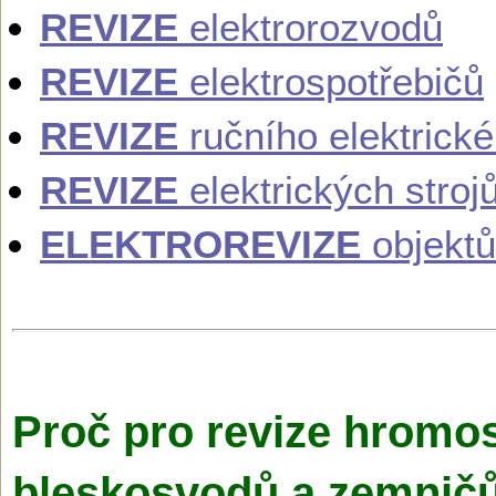
REVIZE
elektrorozvodů
REVIZE
elektrospotřebičů
REVIZE
ručního elektrick
REVIZE
elektrických stroj
ELEKTROREVIZE
objektů
Proč pro revize hromo
bleskosvodů a zemničů