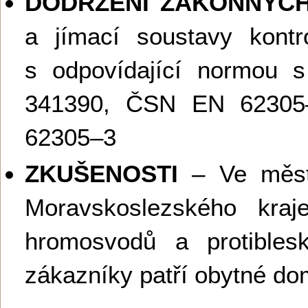
DODRŽENÍ ZÁKONNÝC
a jímací soustavy kont
s odpovídající normou 
341390, ČSN EN 6230
62305–3
ZKUŠENOSTI
– Ve měst
Moravskoslezského kraj
hromosvodů a protibles
zákazníky patří obytné dom