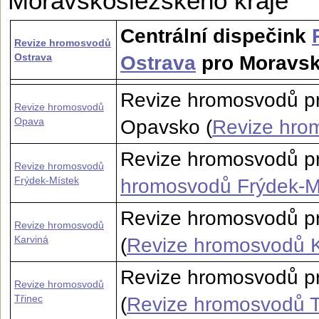
Moravskoslezské­ho kraje
Centrální dispečink
Revize hromosvodů
Ostrava
Ostrava
pro Moravsk
Revize hromosvodů p
Revize hromosvodů
Opava
Opavsko (
Revize hro
Revize hromosvodů pr
Revize hromosvodů
Frýdek-Místek
hromosvodů Frýdek-M
Revize hromosvodů pr
Revize hromosvodů
Karviná
(
Revize hromosvodů K
Revize hromosvodů pr
Revize hromosvodů
Třinec
(
Revize hromosvodů T