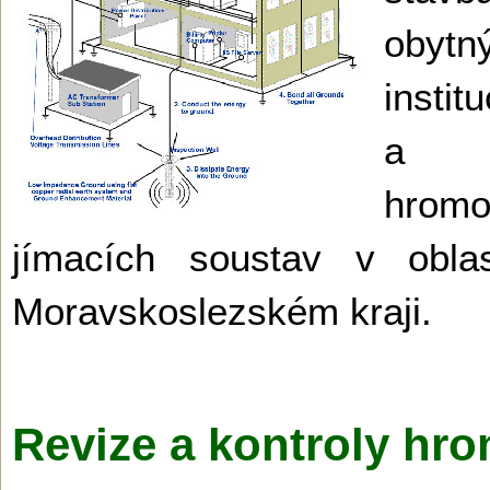
obyt
instit
a k
hro
jímacích soustav v obl
Moravskoslezském kra­ji.
Revize a kontroly h