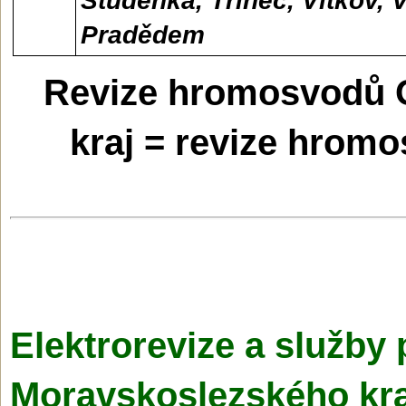
Studénka, Třinec, Vítkov, 
Pradědem
Revize hromosvodů 
kraj = revize hromo
Elektrorevize a služby 
Moravskoslezské­ho kr