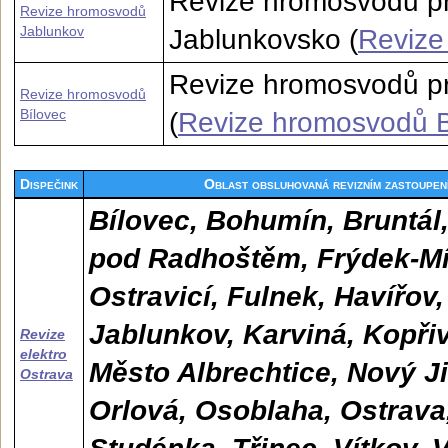
Revize hromosvodů pr
Revize hromosvodů
Jablunkov
Jablunkovsko (
Revize
Revize hromosvodů pr
Revize hromosvodů
Bílovec
(
Revize hromosvodů B
Dispečink
Oblast obsluhovaná revizním zastoupe
Bílovec, Bohumín, Bruntál,
pod Radhoštěm, Frýdek-Mís
Ostravicí, Fulnek, Havířov
Jablunkov, Karviná, Kopřiv
Revize
elektro
Město Albrechtice, Nový Ji
Ostrava
Orlová, Osoblaha, Ostrava