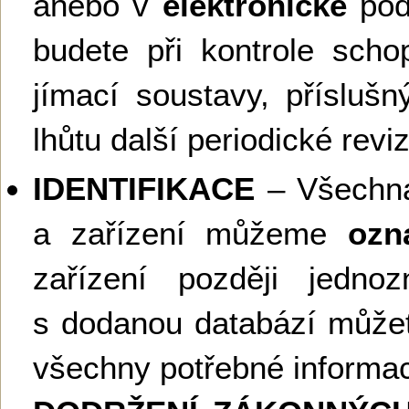
anebo v
elektronické
podo
budete při kontrole schop
jímací soustavy, příslušn
lhůtu další periodické revi
IDENTIFIKACE
– Všechna
a zařízení můžeme
ozna
zařízení později jednoz
s dodanou databází můžete
všechny potřebné informa