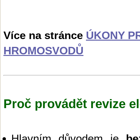
Více na stránce
ÚKONY PR
HROMOSVODŮ
Proč provádět revize el
Hlavním důvodem je
be