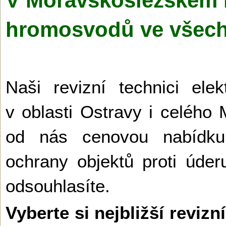
V Moravskoslezském kr
hromosvodů ve všec
Naši revizní technici ele
v oblasti Ostravy i celého
od nás cenovou nabídku
ochrany objektů proti úder
odsouhlasíte.
Vyberte si nejbližší revi