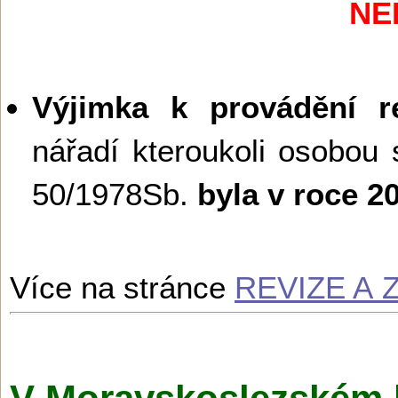
NE
Výjimka k provádění re
nářadí kteroukoli osobou 
50/1978Sb.
byla v roce 
Více na stránce
REVIZE A