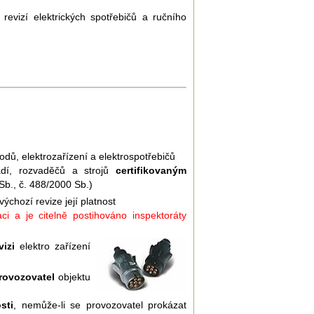
evizí elektrických spotřebičů a ručního
vodů, elektrozařízení a elektrospotřebičů
řadí, rozvaděčů a strojů
certifikovaným
b., č. 488/2000 Sb.)
chozí revize její platnost
ci a je citelně postihováno inspektoráty
izi
elektro zařízení
provozovatel
objektu
sti
, nemůže-li se provozovatel prokázat