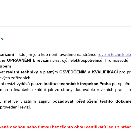
 ?
zařízení
– kdo jím je a kdo není, uvádíme na stránce
revizní technik ele
atné
OPRÁVNĚNÍ k revizím
přístrojů, elektrospotřebičů, hromosvodů, 
sobem
vat
revizní techniky
s platným
OSVĚDČENÍM
a
KVALIFIKACÍ
pro pr
ických zařízeních
ní revizí vydává pouze
Institut technické inspekce Praha
po splněn
ních a finančních kritérií jak ze strany dodavatele revizních prací, ta
 by měl ve vlastním zájmu
požadovat předložení těchto dokum
provedení revizí.
avené osobou nebo firmou bez těchto obou certifikátů jsou z prá