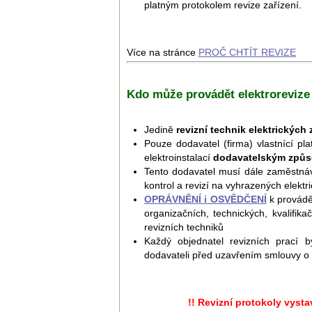
platným protokolem revize zařízení.
Více na stránce
PROČ CHTÍT REVIZE
Kdo může provádět elektrorevize
Jedině
revizní technik elektrických 
Pouze dodavatel (firma) vlastnící pl
elektroinstalací
dodavatelským způ
Tento dodavatel musí dále zaměstná
kontrol a revizí na vyhrazených elektr
OPRÁVNĚNÍ i OSVĚDČENÍ
k provádě
organizačních, technických, kvalifikač
revizních techniků
Každý objednatel revizních prací
dodavateli před uzavřením smlouvy o 
!! Revizní protokoly vyst