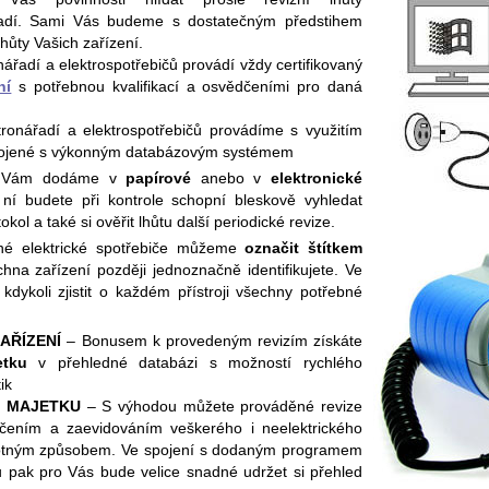
ářadí. Sami Vás budeme s dostatečným předstihem
lhůty Vašich zařízení.
ářadí a elektrospotřebičů provádí vždy certifikovaný
ní
s potřebnou kvalifikací a osvědčeními pro daná
ronářadí a elektrospotřebičů provádíme s využitím
ojené s výkonným databázovým systémem
Vám dodáme v
papírové
anebo v
elektronické
ní budete při kontrole schopní bleskově vyhledat
tokol a také si ověřit lhůtu další periodické revize.
é elektrické spotřebiče můžeme
označit štítkem
hna zařízení později jednoznačně identifikujete. Ve
dykoli zjistit o každém přístroji všechny potřebné
AŘÍZENÍ
– Bonusem k provedeným revizím získáte
etku
v přehledné databázi s možností rychlého
ik
O MAJETKU
– S výhodou můžete prováděné revize
načením a zaevidováním veškerého i neelektrického
dnotným způsobem. Ve spojení s dodaným programem
 pak pro Vás bude velice snadné udržet si přehled