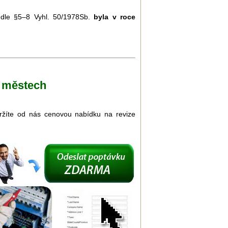
u dle §5–8 Vyhl. 50/1978Sb.
byla v roce
h městech
bdržíte od nás cenovou nabídku na revize