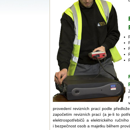
provedení revizních prací podle předl
započetím revizních prací (a je-li to po
elektrospotřebičů a elektrického ručníh
i bezpečnost osob a majetku během provád