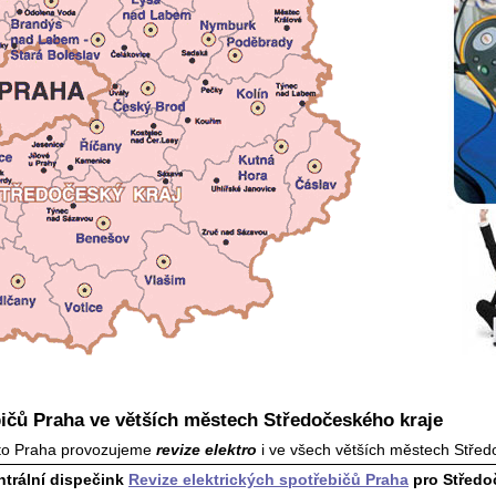
bičů Praha ve větších městech Středočeského kraje
sto Praha provozujeme
revize elektro
i ve všech větších městech Střed
ntrální dispečink
Revize elektrických spotřebičů Praha
pro Středo