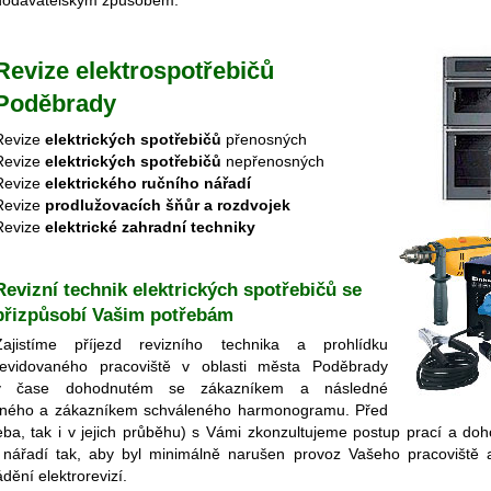
dodavatelským způsobem.
Revize elektrospotřebičů
Poděbrady
Revize
elektrických spotřebičů
přenosných
Revize
elektrických spotřebičů
nepřenosných
Revize
elektrického ručního nářadí
Revize
prodlužovacích šňůr a rozdvojek
Revize
elektrické zahradní techniky
Revizní technik elektrických spotřebičů se
přizpůsobí Vašim potřebám
Zajistíme příjezd revizního technika a prohlídku
revidovaného pracoviště v oblasti města Poděbrady
v čase dohodnutém se zákazníkem a následné
oženého a zákazníkem schváleného harmonogramu. Před
třeba, tak i v jejich průběhu) s Vámi zkonzultujeme postup prací a do
o nářadí tak, aby byl minimálně narušen provoz Vašeho pracoviště a b
ění elektrorevizí.