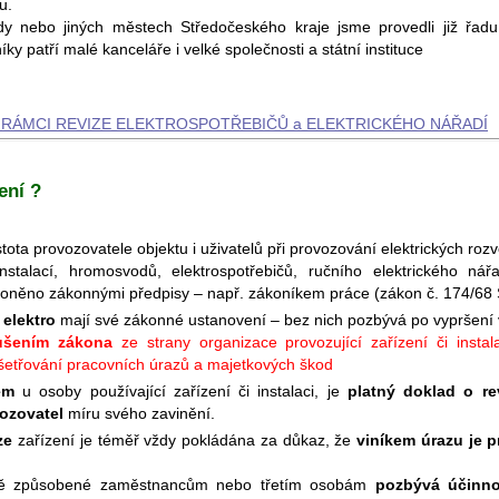
u.
nebo jiných městech Středočeského kraje jsme provedli již řadu r
ky patří malé kanceláře i velké společnosti a státní instituce
RÁMCI REVIZE ELEKTROSPOTŘEBIČŮ a ELEKTRICKÉHO NÁ­ŘADÍ
ení ?
stota provozovatele objektu i uživatelů při provozování elektrických roz
nstalací, hromosvodů, elektrospotřebičů, ručního elektrického ná
oněno zákonnými předpisy – např. zákoníkem práce (zákon č. 174/68 S
 elektro
mají své zákonné ustanovení – bez nich pozbývá po vypršení vý
ušením zákona
ze strany organizace provozující zařízení či instala
yšetřování pracovních úrazů a majetkových škod
em
u osoby používající zařízení či instalaci, je
platný doklad o rev
ozovatel
míru svého zavinění.
ze
zařízení je téměř vždy pokládána za důkaz, že
viníkem úrazu je 
dě způsobené zaměstnancům nebo třetím osobám
pozbývá účinno