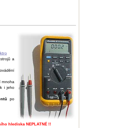
ktro
strojů a
ovádění
í mnoha
k i jeho
entů
po
vního hlediska NEPLATNÉ !!