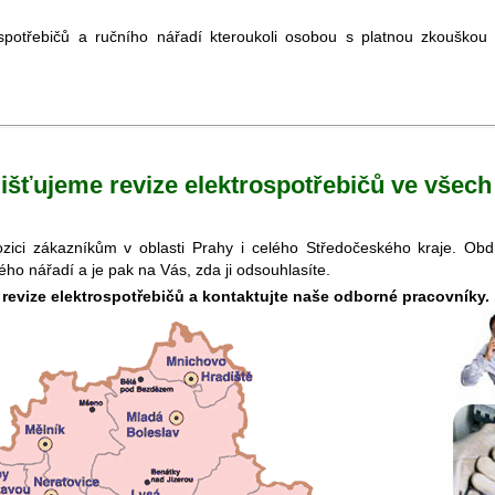
spotřebičů a ručního nářadí kteroukoli osobou s platnou zkouško
jišťujeme revize elektrospotřebičů ve všec
spozici zákazníkům v oblasti Prahy i celého Středočeského kraje. O
kého nářadí a je pak na Vás, zda ji odsouhlasíte.
o revize elektrospotřebičů a kontaktujte naše odborné pracovníky.