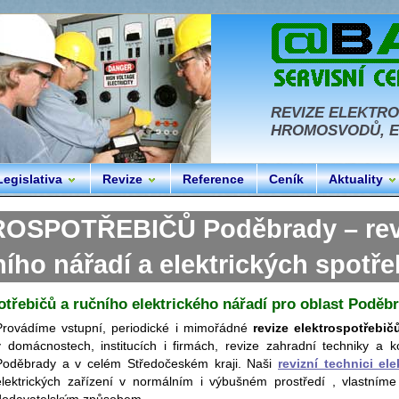
REVIZE ELEKTRO
HROMOSVODŮ, EL
Legislativa
Revize
Reference
Ceník
Aktuality
OSPOTŘEBIČŮ Poděbrady – reviz
ního nářadí a elektrických spotře
otřebičů a ručního elektrického nářadí pro oblast Poděb
Provádíme vstupní, periodické i mimořádné
revize elektrospotřebič
v domácnostech, institucích i firmách, revize zahradní techniky a ko
Poděbrady a v celém Středočeském kraji. Naši
revizní technici ele
elektrických zařízení v normálním i výbušném prostředí , vlastníme