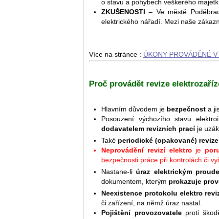
o stavu a pohybech veškerého majetk
ZKUŠENOSTI
– Ve městě Poděbrady 
elektrického nářadí. Mezi naše zákazní
Více na stránce :
ÚKONY PROVÁDĚNÉ V 
Proč provádět revize elektrozaříz
Hlavním důvodem je
bezpečnost
a ji
Posouzení výchozího stavu elektroi
dodavatelem revizních prací
je uzák
Také
periodické (opakované) revize
Neprovádění revizí elektro
je
por
bezpečnosti práce při kontrolách či v
Nastane-li
úraz elektrickým proud
dokumentem, kterým
prokazuje prov
Neexistence protokolu elektro revi
či zařízení, na němž úraz nastal.
Pojištění provozovatele
proti ško