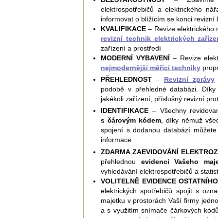
elektrospotřebičů a elektrického n
informovat o blížícím se konci revizní 
KVALIFIKACE
– Revize elektrického n
revizní technik elektrických zaříze
zařízení a prostředí
MODERNÍ VYBAVENÍ
– Revize elekt
nejmodernější měřicí techniky
prop
PŘEHLEDNOST
–
Revizní zprávy
podobě v přehledné databázi. Díky 
jakékoli zařízení, příslušný revizní pro
IDENTIFIKACE
– Všechny revidovan
s čárovým kódem
, díky němuž všec
spojení s dodanou databází můžete k
informace
ZDARMA ZAEVIDOVÁNÍ ELEKTROZ
přehlednou
evidenci Vašeho maj
vyhledávání elektrospotřebičů a statist
VOLITELNĚ EVIDENCE OSTATNÍH
elektrických spotřebičů spojit s oz
majetku v prostorách Vaší firmy je
a s využitím snímače čárkových kódů