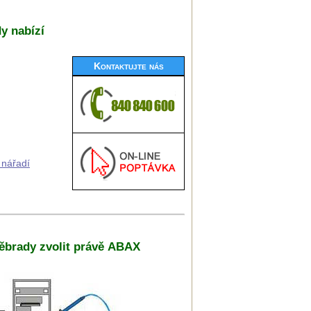
y nabízí
Kontaktujte nás
 nářadí
děbrady zvolit právě ABAX