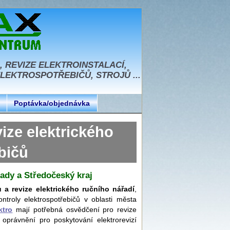
, REVIZE ELEKTROINSTALACÍ,
EKTROSPOTŘEBIČŮ, STROJŮ ...
Poptávka/objednávka
e elektrického
bičů
rady a Středočeský kraj
ů a revize elektrického ručního nářadí
,
ntroly elektrospotřebičů v oblasti města
ktro
mají potřebná osvědčení pro revize
 oprávnění pro poskytování elektrorevizí