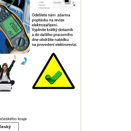
očeského kraje
český