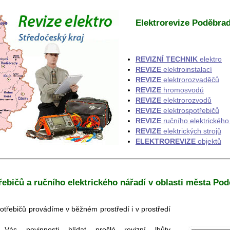
Elektrorevize Poděbrad
REVIZNÍ TECHNIK
elektro
REVIZE
elektroinstalací
REVIZE
elektrorozvaděčů
REVIZE
hromosvodů
REVIZE
elektrorozvodů
REVIZE
elektrospotřebičů
REVIZE
ručního elektrického
REVIZE
elektrických strojů
ELEKTROREVIZE
objektů
třebičů a ručního elektrického nářadí v oblasti města Po
otřebičů provádíme v běžném prostředí i v prostředí
s povinnosti hlídat prošlé revizní lhůty