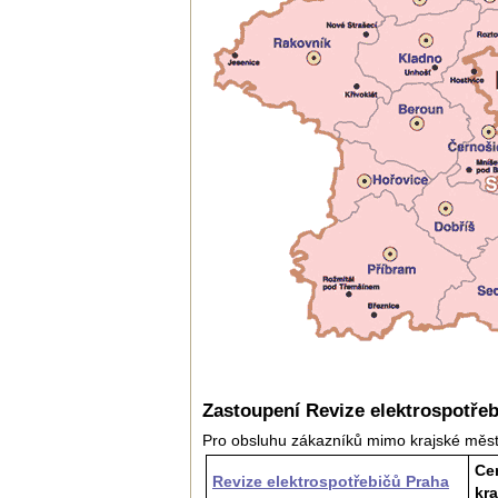
Zastoupení Revize elektrospotře
Pro obsluhu zákazníků mimo krajské mě
Ce
Revize elektrospotřebičů Praha
kra