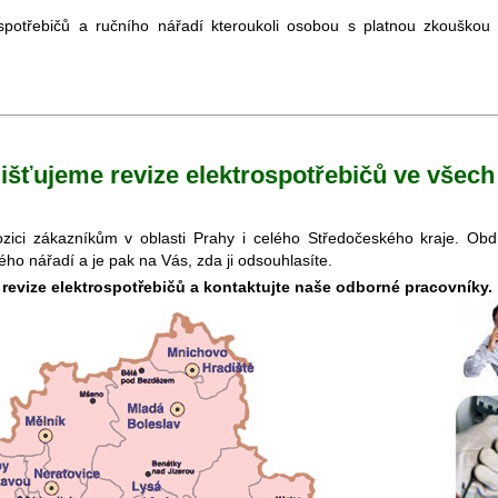
spotřebičů a ručního nářadí kteroukoli osobou s platnou zkouško
jišťujeme revize elektrospotřebičů ve všec
spozici zákazníkům v oblasti Prahy i celého Středočeského kraje. O
kého nářadí a je pak na Vás, zda ji odsouhlasíte.
o revize elektrospotřebičů a kontaktujte naše odborné pracovníky.