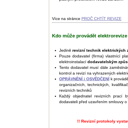
Více na stránce
PROČ CHTÍT REVIZE
Kdo může provádět elektrorevize
Jedině
revizní technik elektrických 
Pouze dodavatel (firma) vlastnící pl
elektroinstalací
dodavatelským způ
Tento dodavatel musí dále zaměstná
kontrol a revizí na vyhrazených elektr
OPRÁVNĚNÍ i OSVĚDČENÍ
k provádě
organizačních, technických, kvalifikač
revizních techniků
Každý objednatel revizních prací
dodavateli před uzavřením smlouvy o 
!! Revizní protokoly vyst