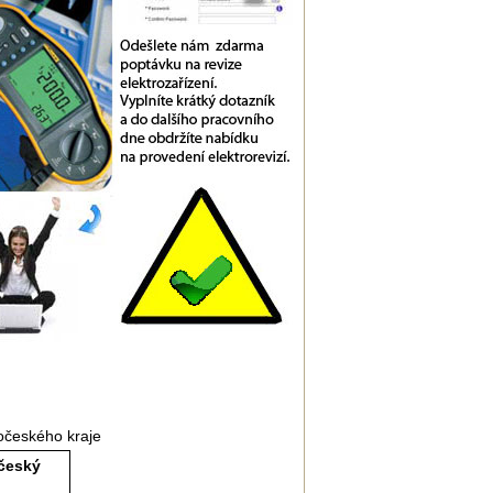
očeského kraje
český