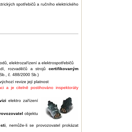
trických spotřebičů a ručního elektrického
vodů, elektrozařízení a elektrospotřebičů
řadí, rozvaděčů a strojů
certifikovaným
b., č. 488/2000 Sb.)
chozí revize její platnost
ci a je citelně postihováno inspektoráty
izi
elektro zařízení
provozovatel
objektu
sti
, nemůže-li se provozovatel prokázat