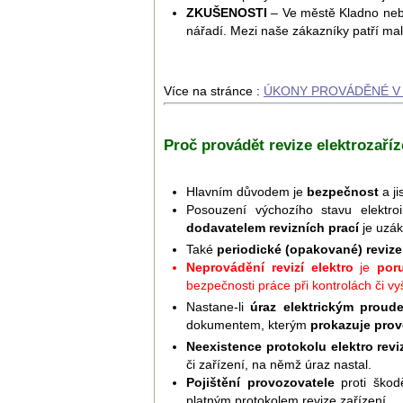
ZKUŠENOSTI
– Ve městě Kladno nebo 
nářadí. Mezi naše zákazníky patří malé
Více na stránce :
ÚKONY PROVÁDĚNÉ V 
Proč provádět revize elektrozaříz
Hlavním důvodem je
bezpečnost
a ji
Posouzení výchozího stavu elektroi
dodavatelem revizních prací
je uzák
Také
periodické (opakované) revize
Neprovádění revizí elektro
je
por
bezpečnosti práce při kontrolách či v
Nastane-li
úraz elektrickým proud
dokumentem, kterým
prokazuje prov
Neexistence protokolu elektro revi
či zařízení, na němž úraz nastal.
Pojištění provozovatele
proti ško
platným protokolem revize zařízení.