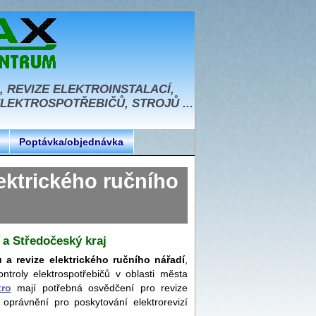
, REVIZE ELEKTROINSTALACÍ,
EKTROSPOTŘEBIČŮ, STROJŮ ...
Poptávka/objednávka
ktrického ručního
 a Středočeský kraj
ů a revize elektrického ručního nářadí
,
ntroly elektrospotřebičů v oblasti města
tro
mají potřebná osvědčení pro revize
 oprávnění pro poskytování elektrorevizí