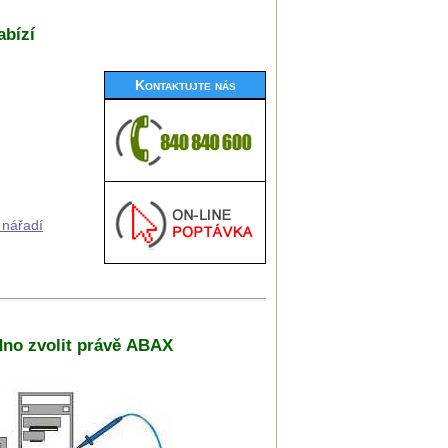
abízí
Kontaktujte nás
 nářadí
adno zvolit právě ABAX