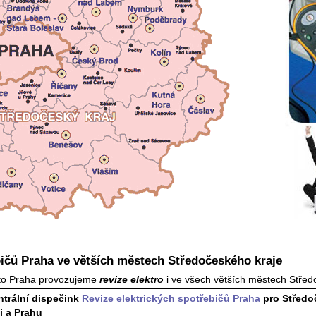
bičů Praha ve větších městech Středočeského kraje
sto Praha provozujeme
revize elektro
i ve všech větších městech Střed
ntrální dispečink
Revize elektrických spotřebičů Praha
pro Středo
j a Prahu