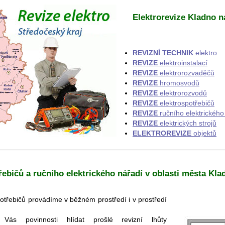
Elektrorevize Kladno n
REVIZNÍ TECHNIK
elektro
REVIZE
elektroinstalací
REVIZE
elektrorozvaděčů
REVIZE
hromosvodů
REVIZE
elektrorozvodů
REVIZE
elektrospotřebičů
REVIZE
ručního elektrického
REVIZE
elektrických strojů
ELEKTROREVIZE
objektů
třebičů a ručního elektrického nářadí v oblasti města Kl
otřebičů provádíme v běžném prostředí i v prostředí
s povinnosti hlídat prošlé revizní lhůty