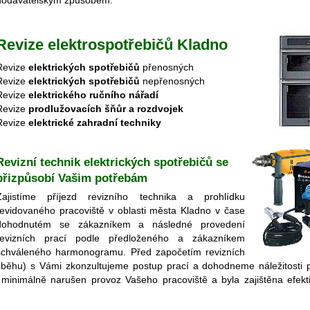
dodavatelským způsobem.
Revize elektrospotřebičů Kladno
Revize
elektrických spotřebičů
přenosných
Revize
elektrických spotřebičů
nepřenosných
Revize
elektrického ručního nářadí
Revize
prodlužovacích šňůr a rozdvojek
Revize
elektrické zahradní techniky
Revizní technik elektrických spotřebičů se
přizpůsobí Vašim potřebám
Zajistíme příjezd revizního technika a prohlídku
revidovaného pracoviště v oblasti města Kladno v čase
dohodnutém se zákazníkem a následné provedení
revizních prací podle předloženého a zákazníkem
schváleného harmonogramu. Před započetím revizních
h průběhu) s Vámi zkonzultujeme postup prací a dohodneme náležitosti 
l minimálně narušen provoz Vašeho pracoviště a byla zajištěna efekti