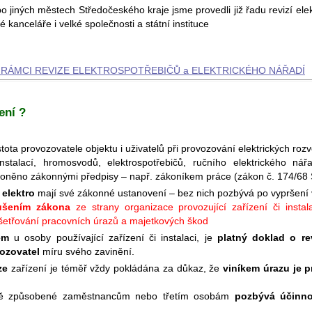
jiných městech Středočeského kraje jsme provedli již řadu revizí elek
 kanceláře i velké společnosti a státní instituce
RÁMCI REVIZE ELEKTROSPOTŘEBIČŮ a ELEKTRICKÉHO NÁ­ŘADÍ
ení ?
stota provozovatele objektu i uživatelů při provozování elektrických roz
nstalací, hromosvodů, elektrospotřebičů, ručního elektrického ná
oněno zákonnými předpisy – např. zákoníkem práce (zákon č. 174/68 S
 elektro
mají své zákonné ustanovení – bez nich pozbývá po vypršení vý
ušením zákona
ze strany organizace provozující zařízení či instala
yšetřování pracovních úrazů a majetkových škod
em
u osoby používající zařízení či instalaci, je
platný doklad o rev
ozovatel
míru svého zavinění.
ze
zařízení je téměř vždy pokládána za důkaz, že
viníkem úrazu je 
dě způsobené zaměstnancům nebo třetím osobám
pozbývá účinno