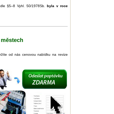
u dle §5–8 Vyhl. 50/1978Sb.
byla v roce
h městech
bdržíte od nás cenovou nabídku na revize