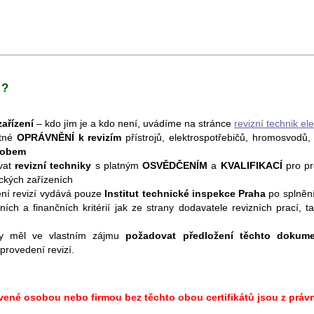
 ?
zařízení
– kdo jím je a kdo není, uvádíme na stránce
revizní technik ele
atné
OPRÁVNĚNÍ k revizím
přístrojů, elektrospotřebičů, hromosvodů, 
sobem
vat
revizní techniky
s platným
OSVĚDČENÍM
a
KVALIFIKACÍ
pro pr
ických zařízeních
ní revizí vydává pouze
Institut technické inspekce Praha
po splněn
ních a finančních kritérií jak ze strany dodavatele revizních prací, ta
 by měl ve vlastním zájmu
požadovat předložení těchto dokum
provedení revizí.
avené osobou nebo firmou bez těchto obou certifikátů jsou z prá