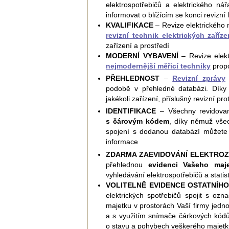
elektrospotřebičů a elektrického n
informovat o blížícím se konci revizní 
KVALIFIKACE
– Revize elektrického n
revizní technik elektrických zaříze
zařízení a prostředí
MODERNÍ VYBAVENÍ
– Revize elekt
nejmodernější měřicí techniky
prop
PŘEHLEDNOST
–
Revizní zprávy
podobě v přehledné databázi. Díky 
jakékoli zařízení, příslušný revizní pro
IDENTIFIKACE
– Všechny revidovan
s čárovým kódem
, díky němuž všec
spojení s dodanou databází můžete k
informace
ZDARMA ZAEVIDOVÁNÍ ELEKTROZ
přehlednou
evidenci Vašeho maj
vyhledávání elektrospotřebičů a statist
VOLITELNĚ EVIDENCE OSTATNÍH
elektrických spotřebičů spojit s oz
majetku v prostorách Vaší firmy je
a s využitím snímače čárkových kódů
o stavu a pohybech veškerého majetk