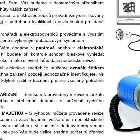
ářadí. Sami Vás budeme s dostatečným předstihem
lhůty Vašich zařízení.
ářadí a elektrospotřebičů provádí vždy certifikovaný
ní
s potřebnou kvalifikací a osvědčeními pro daná
ronářadí a elektrospotřebičů provádíme s využitím
ojené s výkonným databázovým systémem
Vám dodáme v
papírové
anebo v
elektronické
ní budete při kontrole schopní bleskově vyhledat
tokol a také si ověřit lhůtu další periodické revize.
é elektrické spotřebiče můžeme
označit štítkem
hna zařízení později jednoznačně identifikujete. Ve
dykoli zjistit o každém přístroji všechny potřebné
AŘÍZENÍ
– Bonusem k provedeným revizím získáte
etku
v přehledné databázi s možností rychlého
ik
O MAJETKU
– S výhodou můžete prováděné revize
načením a zaevidováním veškerého i neelektrického
dnotným způsobem. Ve spojení s dodaným programem
 pak pro Vás bude velice snadné udržet si přehled
u.