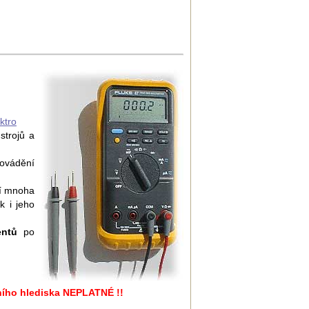
ktro
strojů a
ovádění
í mnoha
k i jeho
entů
po
vního hlediska NEPLATNÉ !!