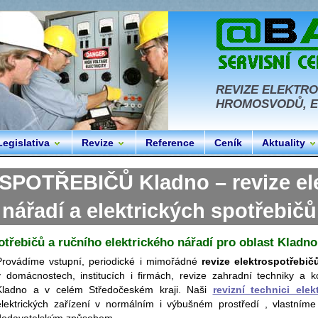
REVIZE ELEKTRO
HROMOSVODŮ, EL
Legislativa
Revize
Reference
Ceník
Aktuality
OTŘEBIČŮ Kladno – revize ele
nářadí a elektrických spotřebičů
otřebičů a ručního elektrického nářadí pro oblast Kladno
Provádíme vstupní, periodické i mimořádné
revize elektrospotřebič
v domácnostech, institucích i firmách, revize zahradní techniky a ko
Kladno a v celém Středočeském kraji. Naši
revizní technici elek
elektrických zařízení v normálním i výbušném prostředí , vlastníme