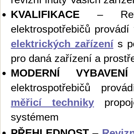
KVALIFIKACE
– Reviz
elektrospotřebičů provádí
elektrických zařízení
s po
pro daná zařízení a prostř
MODERNÍ VYBAVENÍ
elektrospotřebičů pro
měřicí techniky
propoj
systémem
PŘEHLEDNOST
–
Revizn