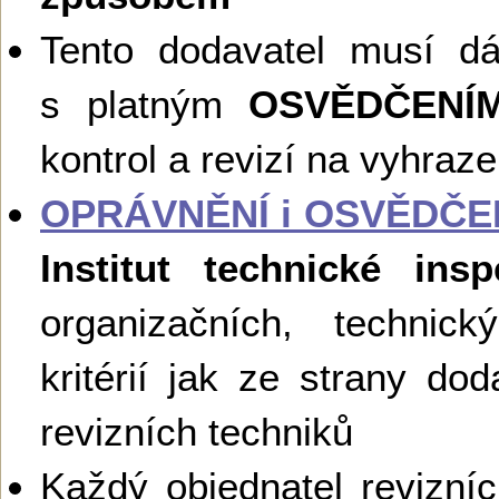
Tento dodavatel musí d
s platným
OSVĚDČENÍ
kontrol a revizí na vyhraz
OPRÁVNĚNÍ i OSVĚDČE
Institut technické ins
organizačních, technick
kritérií jak ze strany dod
revizních techniků
Každý objednatel revizní