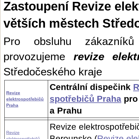
Zastoupení Revize elek
větších městech Střed
Pro obsluhu zákazník
provozujeme
revize elekt
Středočeského kraje
Centrální dispečink
R
Revize
spotřebičů Praha
pro
elektrospotřebičů
Praha
a Prahu
Revize elektrospotřebi
Revize
Berounsko (
Revize ele
elektrospotřebičů