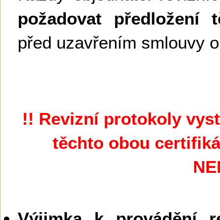
požadovat předložení 
před uzavřením smlouvy o 
!! Revizní protokoly vy
těchto obou certifik
NE
Výjimka k provádění re