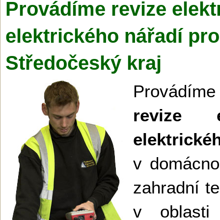
Provádíme revize elekt
elektrického nářadí pr
Středočeský kraj
Provádíme 
revize e
elektr
v domácnost
zahradní te
v oblast