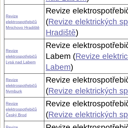
Revize elektrospotřebi
Revize
(
Revize elektrických s
elektrospotřebičů
Mnichovo Hradiště
Hradiště
)
Revize elektrospotřeb
Revize
Labem (
Revize elektri
elektrospotřebičů
Lysá nad Labem
Labem
)
Revize elektrospotřebi
Revize
elektrospotřebičů
(
Revize elektrických s
Nymburk
Revize elektrospotřebi
Revize
elektrospotřebičů
(
Revize elektrických s
Český Brod
Revize elektrospotřeb
Revize