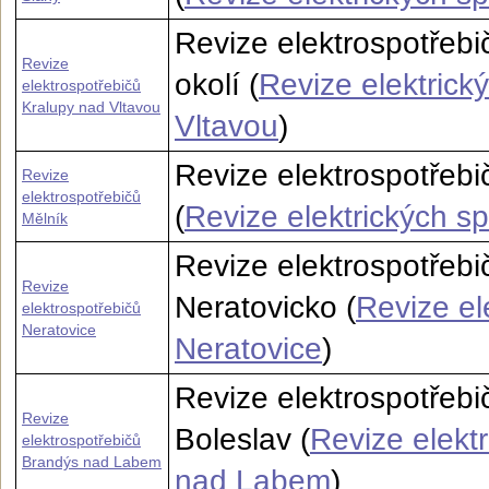
Revize elektrospotřebi
Revize
okolí (
Revize elektrick
elektrospotřebičů
Kralupy nad Vltavou
Vltavou
)
Revize elektrospotřebi
Revize
elektrospotřebičů
(
Revize elektrických s
Mělník
Revize elektrospotřebi
Revize
Neratovicko (
Revize el
elektrospotřebičů
Neratovice
Neratovice
)
Revize elektrospotřebi
Revize
Boleslav (
Revize elekt
elektrospotřebičů
Brandýs nad Labem
nad Labem
)