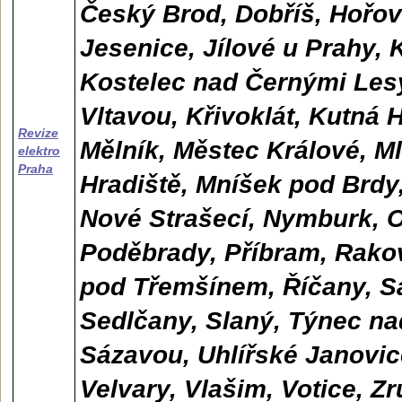
Český Brod, Dobříš, Hořovi
Jesenice, Jílové u Prahy, 
Kostelec nad Černými Les
Vltavou, Křivoklát, Kutná
Revize
Mělník, Městec Králové, M
elektro
Praha
Hradiště, Mníšek pod Brdy
Nové Strašecí, Nymburk, 
Poděbrady, Příbram, Rakov
pod Třemšínem, Říčany, S
Sedlčany, Slaný, Týnec n
Sázavou, Uhlířské Janovic
Velvary, Vlašim, Votice, 