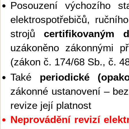
Posouzení výchozího sta
elektrospotřebičů, ručníh
strojů
certifikovaným 
uzákoněno zákonnými př
(zákon č. 174/68 Sb., č. 4
Také
periodické (opako
zákonné ustanovení – bez
revize její platnost
Neprovádění revizí elekt