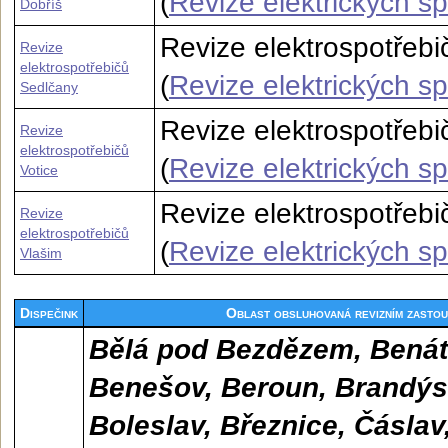
(
Revize elektrických s
Dobříš
Revize elektrospotřebi
Revize
elektrospotřebičů
(
Revize elektrických s
Sedlčany
Revize elektrospotřebič
Revize
elektrospotřebičů
(
Revize elektrických sp
Votice
Revize elektrospotřebi
Revize
elektrospotřebičů
(
Revize elektrických s
Vlašim
Dispečink
Oblast obsluhovaná revizním zasto
Bělá pod Bezdězem, Benát
Benešov, Beroun, Brandýs
Boleslav, Březnice, Čáslav