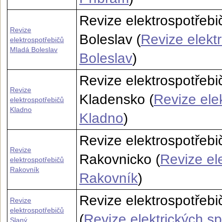
Revize elektrospotřeb
Revize
Boleslav (
Revize elekt
elektrospotřebičů
Mladá Boleslav
Boleslav
)
Revize elektrospotřeb
Revize
Kladensko (
Revize ele
elektrospotřebičů
Kladno
Kladno
)
Revize elektrospotřebi
Revize
Rakovnicko (
Revize el
elektrospotřebičů
Rakovník
Rakovník
)
Revize elektrospotřebi
Revize
elektrospotřebičů
(
Revize elektrických s
Slaný