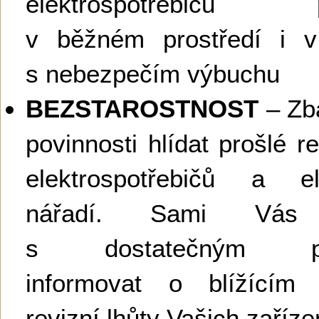
elektrospotřebičů p
v běžném prostředí i v 
s nebezpečím výbuchu
BEZSTAROSTNOST
– Zb
povinnosti hlídat prošlé re
elektrospotřebičů a ele
nářadí. Sami Vás
s dostatečným pře
informovat o blížícím
revizní lhůty Vašich zaříze