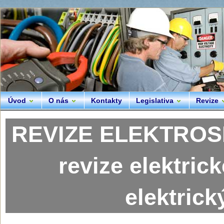
Úvod
O nás
Kontakty
Legislativa
Revize
REVIZE ELEKTROSP
revize elektric
elektrick