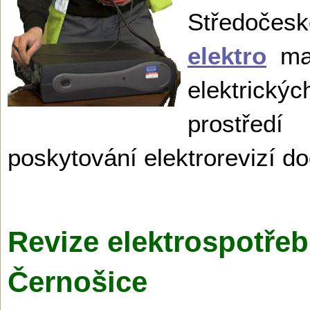
Středočes
elektro
maj
elektrický
prostřed
poskytování elektrorevizí 
Revize elektrospotřeb
Černošice