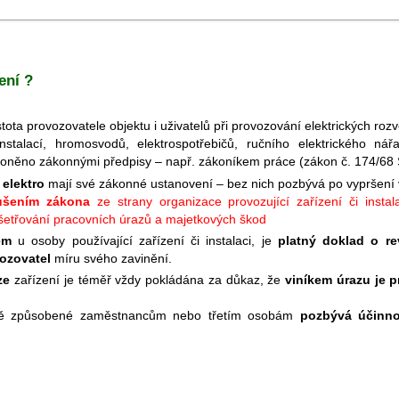
ení ?
stota provozovatele objektu i uživatelů při provozování elektrických roz
nstalací, hromosvodů, elektrospotřebičů, ručního elektrického ná
oněno zákonnými předpisy – např. zákoníkem práce (zákon č. 174/68 S
 elektro
mají své zákonné ustanovení – bez nich pozbývá po vypršení vý
ušením zákona
ze strany organizace provozující zařízení či instala
yšetřování pracovních úrazů a majetkových škod
em
u osoby používající zařízení či instalaci, je
platný doklad o rev
ozovatel
míru svého zavinění.
ze
zařízení je téměř vždy pokládána za důkaz, že
viníkem úrazu je 
dě způsobené zaměstnancům nebo třetím osobám
pozbývá účinno