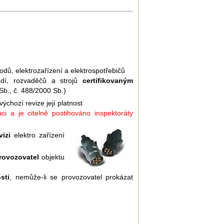
vodů, elektrozařízení a elektrospotřebičů
řadí, rozvaděčů a strojů
certifikovaným
b., č. 488/2000 Sb.)
chozí revize její platnost
ci a je citelně postihováno inspektoráty
izi
elektro zařízení
provozovatel
objektu
sti
, nemůže-li se provozovatel prokázat