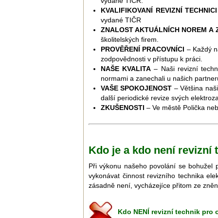
vydané TIČR.
KVALIFIKOVANÍ REVIZNÍ TECHNIC
vydané TIČR
ZNALOST AKTUÁLNÍCH NOREM A
školitelských fi­rem.
PROVĚŘENÍ PRACOVNÍCI
– Každý ná
zodpovědnosti v přístupu k práci.
NAŠE KVALITA
– Naši revizní techn
normami a zanechali u našich partner
VAŠE SPOKOJENOST
– Většina naši
další periodické revize svých elektroz
ZKUŠENOSTI
– Ve městě Polička nebo
Kdo je a kdo není revizní 
Při výkonu našeho povolání se bohužel 
vykonávat činnost revizního technika ele
zásadně není, vycházejíce přitom ze zněn
Kdo NENÍ revizní technik pro 