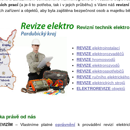
ních prací
(a je-li to potřeba, tak i v jejich průběhu) s Vámi náš
revizní
ch zařízení a objektů, aby byla zajištěna bezpečnost osob a majetku b
Revizní technik elektro
REVIZE
elektroinstalací
REVIZE
elektrorozvaděčů
REVIZE
hromosvodů
REVIZE
elektrorozvodů
REVIZE
elektrospotřebičů
REVIZE
ručního elektrického
REVIZE
elektrických strojů
ELEKTROREVIZE
objektů
čka právě od nás
EVIZÍM
– Vlastníme platné
oprávnění
k provádění revizí elektri