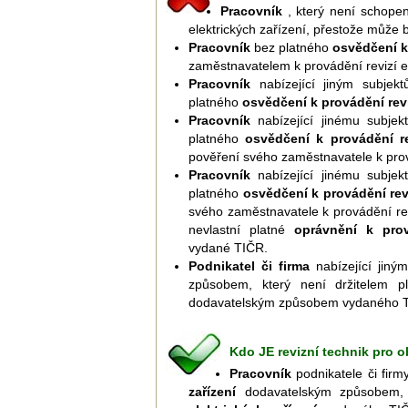
Pracovník
, který není schopen
elektrických zařízení, přestože může b
Pracovník
bez platného
osvědčení k 
zaměstnavatelem k provádění revizí e
Pracovník
nabízející jiným subjektů
platného
osvědčení k provádění revi
Pracovník
nabízející jinému subjekt
platného
osvědčení k provádění rev
pověření svého zaměstnavatele k prová
Pracovník
nabízející jinému subjekt
platného
osvědčení k provádění revi
svého zaměstnavatele k provádění revi
nevlastní platné
oprávnění k prová
vydané TIČR.
Podnikatel či firma
nabízející jiný
způsobem, který není držitelem 
dodavatelským způsobem vydaného 
Kdo JE revizní technik pro o
Pracovník
podnikatele či firmy
zařízení
dodavatelským způsobem, 