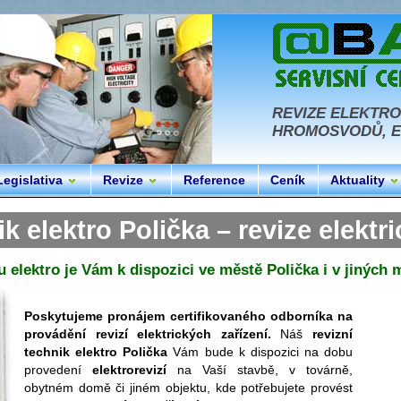
REVIZE ELEKTRO
HROMOSVODŮ, EL
Legislativa
Revize
Reference
Ceník
Aktuality
k elektro Polička – revize elektr
 elektro je Vám k dispozici ve městě Polička i v jiných
Poskytujeme pronájem certifikovaného odborníka na
provádění revizí elektrických zařízení.
Náš
revizní
technik elektro Polička
Vám bude k dispozici na dobu
provedení
elektrorevizí
na Vaší stavbě, v továrně,
obytném domě či jiném objektu, kde potřebujete provést