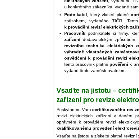
elektrických zařízení
, vydaného TIČ
u konkrétního zákazníka, vydané zam
Podnikatel
, který vlastní platné
opr
způsobem, vydaného TIČR. Tento 
k provádění revizí elektrických zaří
Pracovník
podnikatele či firmy, kte
zařízení
dodavatelským způsobem, v
revizního technika elektrických za
výhradně vlastněných zaměstnav
osvědčení k provádění revizí elekt
tento pracovník platné
pověření k pro
vydané tímto zaměstnavatelem.
Vsaďte na jistotu – certif
zařízení pro revize elekt
Poskytneme Vám
certifikovaného reviz
revizí elektrických zařízení v daném p
oprávnění k provádění revizí elektric
kvalifikovanému provedení elektroreviz
Vsaďte na jistotu a získejte platné revizní