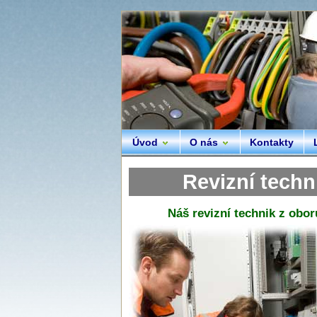
Úvod
O nás
Kontakty
Revizní techni
Náš
revizní technik
z oboru