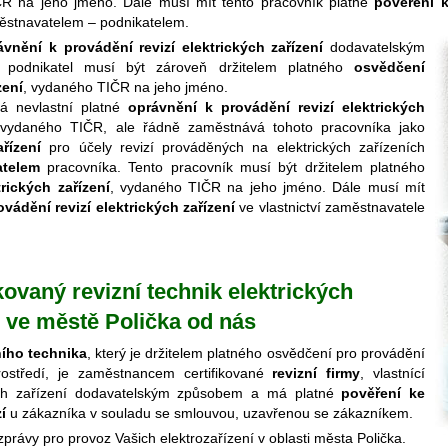
R na jeho jméno. Dále musí mít tento pracovník platné
pověření k
ěstnavatelem – podnikatelem.
ávnění k provádění revizí elektrických zařízení
dodavatelským
podnikatel musí být zároveň držitelem platného
osvědčení
zení
, vydaného TIČR na jeho jméno.
rá nevlastní platné
oprávnění k provádění revizí elektrických
ydaného TIČR, ale řádně zaměstnává tohoto pracovníka jako
řízení
pro účely revizí prováděných na elektrických zařízeních
atelem
pracovníka. Tento pracovník musí být držitelem platného
rických zařízení
, vydaného TIČR na jeho jméno. Dále musí mít
vádění revizí elektrických zařízení
ve vlastnictví zaměstnavatele
ikovaný revizní technik elektrických
ro ve městě Polička od nás
ního technika
, který je držitelem platného osvědčení pro provádění
rostředí, je zaměstnancem certifikované
revizní firmy
, vlastnící
kých zařízení dodavatelským způsobem a má platné
pověření ke
í
u zákazníka v souladu se smlouvou, uzavřenou se zákazníkem.
 zprávy pro provoz Vašich elektrozařízení v oblasti města Polička.