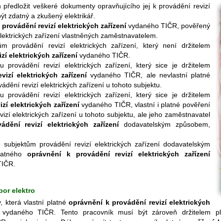
 předložit veškeré dokumenty opravňujícího jej k provádění revizí
ýt zdatný a zkušený elektrikář.
provádění revizí elektrických zařízení
vydaného TIČR, pověřený
lektrických zařízení vlastněných zaměstnavatelem.
m provádění revizí elektrických zařízení, který není držitelem
zí elektrických zařízení
vydaného TIČR.
u provádění revizí elektrických zařízení, který sice je držitelem
izí elektrických zařízení
vydaného TIČR, ale nevlastní platné
dění revizí elektrických zařízení u tohoto subjektu.
u provádění revizí elektrických zařízení, který sice je držitelem
zí elektrických zařízení
vydaného TIČR, vlastní i platné pověření
zí elektrických zařízení u tohoto subjektu, ale jeho zaměstnavatel
dění revizí elektrických zařízení
dodavatelským způsobem,
m subjektům provádění revizí elektrických zařízení dodavatelským
platného
oprávnění k provádění revizí elektrických zařízení
TIČR.
bor elektro
, která vlastní platné
oprávnění k provádění revizí elektrických
vydaného TIČR. Tento pracovník musí být zároveň držitelem p