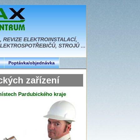
, REVIZE ELEKTROINSTALACÍ,
EKTROSPOTŘEBIČŮ, STROJŮ ...
Poptávka/objednávka
ických zařízení
 místech Pardubického kraje