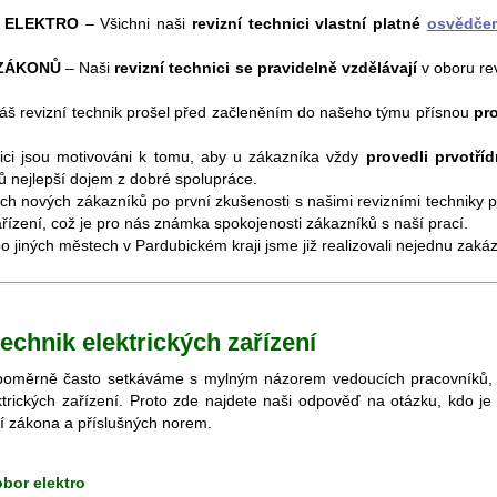
I ELEKTRO
– Všichni naši
revizní technici vlastní platné
osvědčen
 ZÁKONŮ
– Naši
revizní technici se pravidelně vzdělávají
v oboru rev
š revizní technik prošel před začleněním do našeho týmu přísnou
pr
ici jsou motivováni k tomu, aby u zákazníka vždy
provedli prvotříd
ů nejlepší dojem z dobré spolupráce.
ch nových zákazníků po první zkušenosti s našimi revizními techniky p
ařízení, což je pro nás známka spokojenosti zákazníků s naší prací.
 jiných městech v Pardubickém kraji jsme již realizovali nejednu zakázk
technik elektrických zařízení
poměrně často setkáváme s mylným názorem vedoucích pracovníků, ře
ktrických zařízení. Proto zde najdete naši odpověď na otázku, kdo je
í zákona a příslušných norem.
obor elektro