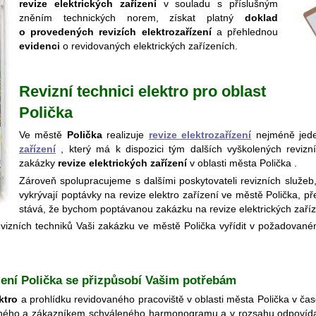
revize elektrických zařízení
v souladu s příslušným
zněním technických norem, získat platný
doklad
o provedených revizích elektrozařízení
a přehlednou
evidenci
o revidovaných elektrických zařízeních.
Revizní technici elektro pro oblast
Polička
Ve městě
Polička
realizuje
revize elektrozařízení
nejméně jed
zařízení
, který má k dispozici tým dalších vyškolených revizní
zakázky
revize elektrických zařízení
v oblasti města Polička .
Zároveň spolupracujeme s dalšími poskytovateli revizních služe
vykrývají poptávky na revize elektro zařízení ve městě Polička, př
stává, že bychom poptávanou zakázku na revize elektrických zaříze
vizních techniků Vaši zakázku ve městě Polička vyřídit v požadova
ízení Polička se přizpůsobí Vašim potřebám
ktro
a prohlídku revidovaného pracoviště v oblasti města Polička v 
ženého a zákazníkem schváleného harmonogramu a v rozsahu odpovídaj