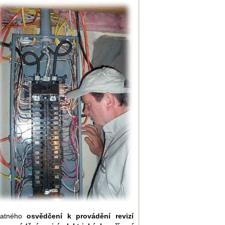
latného
osvědčení k provádění revizí