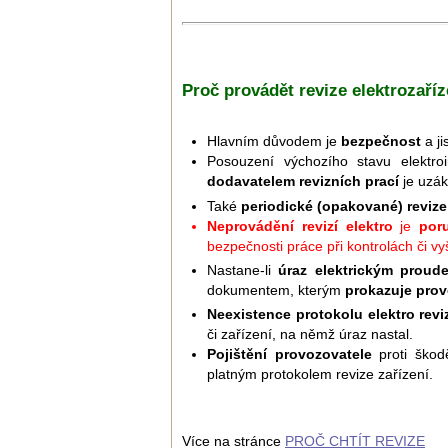
Proč provádět revize elektrozaříz
Hlavním důvodem je
bezpečnost
a ji
Posouzení výchozího stavu elektroi
dodavatelem revizních prací
je uzák
Také
periodické (opakované) revize
Neprovádění revizí elektro
je
por
bezpečnosti práce při kontrolách či v
Nastane-li
úraz elektrickým proud
dokumentem, kterým
prokazuje prov
Neexistence protokolu elektro revi
či zařízení, na němž úraz nastal.
Pojištění provozovatele
proti ško
platným protokolem revize zařízení.
Více na stránce
PROČ CHTÍT REVIZE