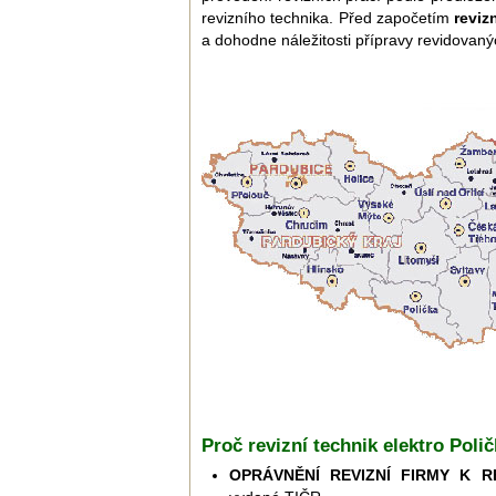
revizního technika. Před započetím
reviz
a dohodne náležitosti přípravy revidovaný
Proč revizní technik elektro Poli
OPRÁVNĚNÍ REVIZNÍ FIRMY K R