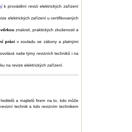
í
k provádění revizí elektrických zařízení
ize elektrických zařízení u certifikovaných
ověrkou
znalostí, praktických zkušeností a
ní práci
v souladu se zákony a platnými
ovolává naše týmy revizních techniků i na
u na revize elektrických zařízení.
ditelů a majitelů firem na to, kdo může
 revizní technik a kdo revizním technikem