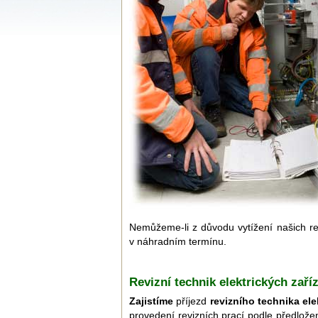
Nemůžeme-li z důvodu vytížení našich re
v náhradním termínu.
Revizní technik elektrických zař
Zajistíme
příjezd
revizního technika ele
provedení revizních prací podle předlo