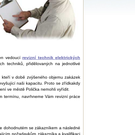
en vedoucí
revizní technik elektrických
ch techniků, přidělovaných na jednotlivé
b, kteří v době zvýšeného objemu zakázek
evyšující naši kapacitu. Proto se zřídkakdy
ní ve městě Polička nemohli vyřídit.
ném termínu, navrhneme Vám revizní práce
čase dohodnutém se zákazníkem a následné
ícím požadavkům zákazníka a kvalifikaci