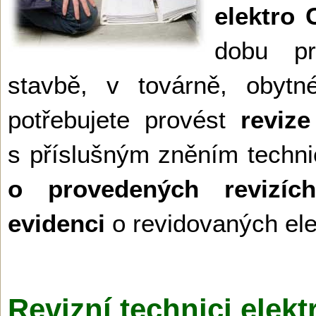
elektro
dobu p
stavbě, v továrně, obyt
potřebujete provést
revize
s příslušným zněním techni
o provedených revizích 
evidenci
o revidovaných ele
Revizní technici elek