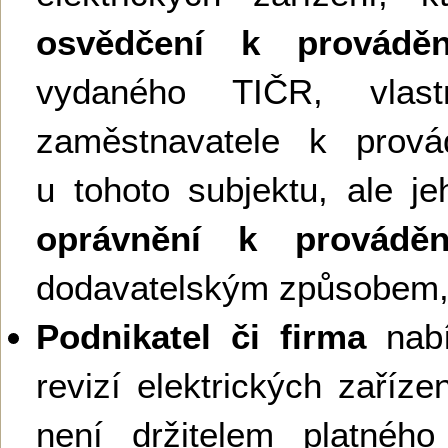
osvědčení k provádění
vydaného TIČR, vlas
zaměstnavatele k provád
u tohoto subjektu, ale je
oprávnění k provádění
dodavatelským způsobem,
Podnikatel či firma
nabí
revizí elektrických zaříz
není držitelem platnéh