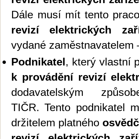
Dále musí mít tento prac
revizí elektrických zař
vydané zaměstnavatelem –
Podnikatel
, který vlastní
k provádění revizí elekt
dodavatelským způso
TIČR. Tento podnikatel m
držitelem platného
osvědč
revizí elektrických zaří