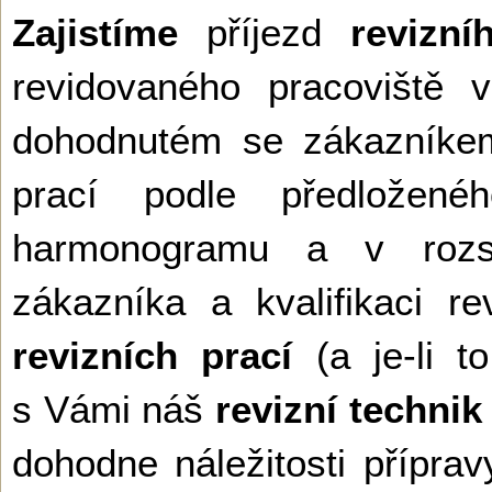
Zajistíme
příjezd
revizní
revidovaného pracoviště 
dohodnutém se zákazníkem
prací podle předložen
harmonogramu a v rozs
zákazníka a kvalifikaci r
revizních prací
(a je-li to
s Vámi náš
revizní technik
dohodne náležitosti příprav