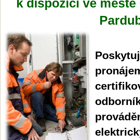
k dispozici ve městě
Pardub
Poskytu
pronáje
certifik
odbo
provád
elektric