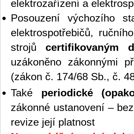
elektrozařízení a elektros
Posouzení výchozího sta
elektrospotřebičů, ručníh
strojů
certifikovaným 
uzákoněno zákonnými př
(zákon č. 174/68 Sb., č. 4
Také
periodické (opako
zákonné ustanovení – bez
revize její platnost