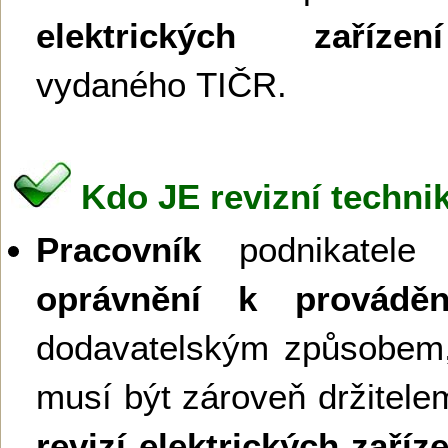
elektrických zařízení
vydaného TIČR.
Kdo JE revizní technik
Pracovník
podnikatele č
oprávnění k provádění
dodavatelským způsobem,
musí být zároveň držitel
revizí elektrických zaříz