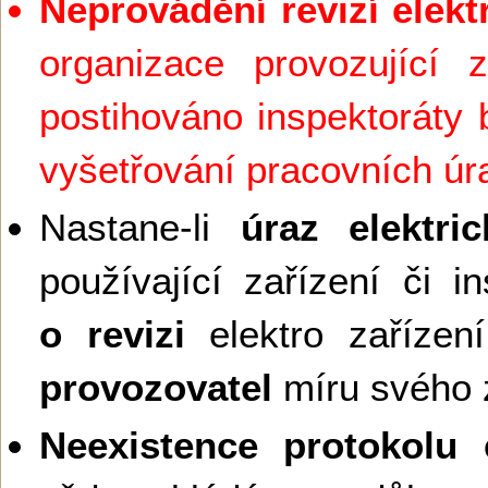
Neprovádění revizí elekt
organizace provozující z
postihováno inspektoráty 
vyšetřování pracovních ú
Nastane-li
úraz elektr
používající zařízení či in
o revizi
elektro zaříze
provozovatel
míru svého 
Neexistence protokolu e