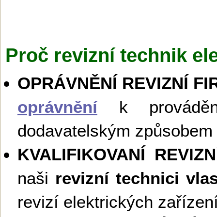
Proč revizní technik e
OPRÁVNĚNÍ REVIZNÍ FI
oprávnění
k provádění 
dodavatelským způsobem 
KVALIFIKOVANÍ REVIZ
naši
revizní technici vla
revizí elektrických zaříze