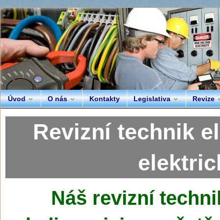
Úvod
O nás
Kontakty
Legislativa
Revize
Revizní technik e
elektri
Náš
revizní techni