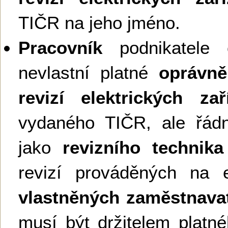
TIČR na jeho jméno.
Pracovník
podnikatele č
nevlastní platné
oprávně
revizí elektrických zař
vydaného TIČR, ale řád
jako
revizního technika
revizí prováděných na e
vlastněných zaměstnava
musí být držitelem platn