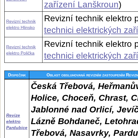
zařízení Lanškroun
)
Revizní technik elektro p
Revizní technik
elektro Hlinsko
technici elektrických zař
Revizní technik elektro p
Revizní technik
elektro Polička
technici elektrických zař
Dispečink
Oblast obsluhovaná revizním zastoupením Revizn
Česká Třebová, Heřmanův
Holice, Choceň, Chrast, C
Jablonné nad Orlicí, Jeví
Revize
Lázně Bohdaneč, Letohra
elektro
Pardubice
Třebová, Nasavrky, Pardub