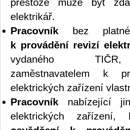
přestože může být zda
elektrikář.
Pracovník
bez plat
k provádění revizí elekt
vydaného TIČR,
zaměstnavatelem k pro
elektrických zařízení vla
Pracovník
nabízející ji
elektrických zařízení,