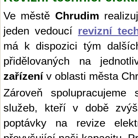
Ve městě
Chrudim
realiz
jeden vedoucí
revizní tec
má k dispozici tým dalšíc
přidělovaných na jednot
zařízení
v oblasti města Chr
Zároveň spolupracujeme s
služeb, kteří v době zvý
poptávky na revize elek
převyšující naši kapacitu. 