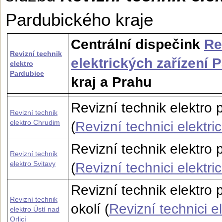
Pardubického kraje
Centrální dispečink
Re
Revizní technik
elektrických zařízení 
elektro
Pardubice
kraj a Prahu
Revizní technik elektro
Revizní technik
elektro Chrudim
(
Revizní technici elektr
Revizní technik elektro 
Revizní technik
elektro Svitavy
(
Revizní technici elektri
Revizní technik elektro 
Revizní technik
okolí (
Revizní technici e
elektro Ústí nad
Orlicí