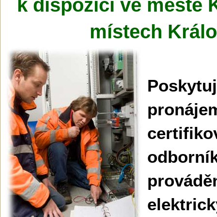
k dispozici ve městě K
místech Králo
Poskytu
pronáje
certifik
odbo
provád
elektric