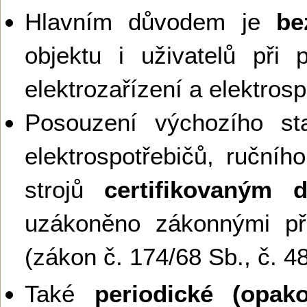
Hlavním důvodem je
be
objektu i uživatelů při 
elektrozařízení a elektros
Posouzení výchozího sta
elektrospotřebičů, ručníh
strojů
certifikovaným 
uzákoněno zákonnými př
(zákon č. 174/68 Sb., č. 4
Také
periodické (opako