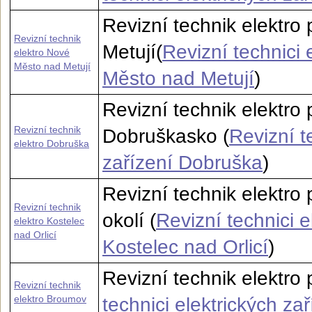
Revizní technik elektro
Revizní technik
Metují(
Revizní technici 
elektro Nové
Město nad Metují
Město nad Metují
)
Revizní technik elektro
Revizní technik
Dobruškasko (
Revizní t
elektro Dobruška
zařízení Dobruška
)
Revizní technik elektro 
Revizní technik
okolí (
Revizní technici e
elektro Kostelec
nad Orlicí
Kostelec nad Orlicí
)
Revizní technik elektro
Revizní technik
elektro Broumov
technici elektrických z