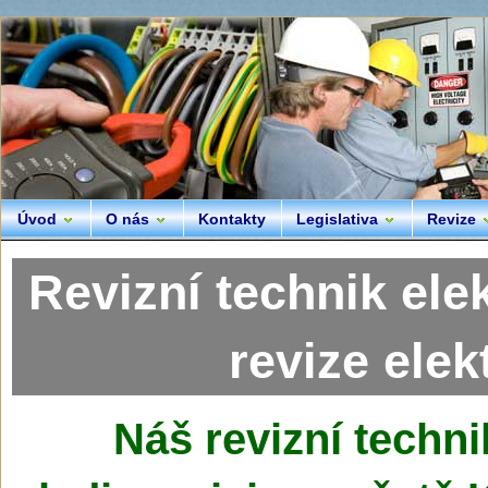
Úvod
O nás
Kontakty
Legislativa
Revize
Revizní technik ele
revize elek
Náš
revizní techni