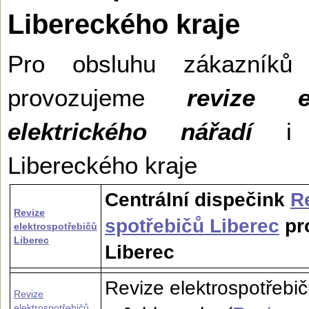
Libereckého kraje
Pro obsluhu zákazníků
provozujeme
revize e
elektrického nářadí
i v
Libereckého kraje
Centrální dispečink
R
Revize
spotřebičů Liberec
pro
elektrospotřebičů
Liberec
Liberec
Revize elektrospotřebi
Revize
elektrospotřebičů