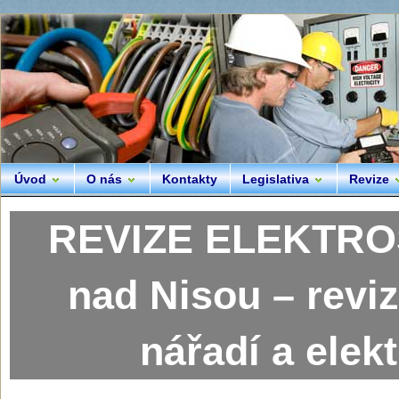
Úvod
O nás
Kontakty
Legislativa
Revize
REVIZE ELEKTRO
nad Nisou – reviz
nářadí a elek