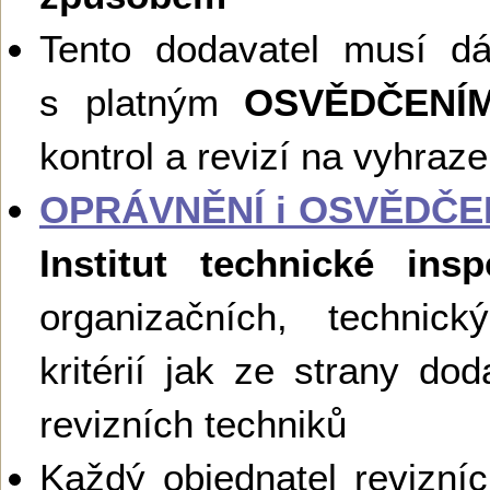
Tento dodavatel musí d
s platným
OSVĚDČENÍ
kontrol a revizí na vyhraz
OPRÁVNĚNÍ i OSVĚDČE
Institut technické ins
organizačních, technick
kritérií jak ze strany dod
revizních techniků
Každý objednatel revizní