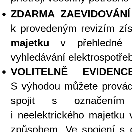
ZDARMA ZAEVIDOVÁNÍ
k provedeným revizím zí
majetku
v přehledné d
vyhledávání elektrospotřebi
VOLITELNĚ EVIDEN
S výhodou můžete provádě
spojit s označením
i neelektrického majetku 
způsobem. Ve spojení s