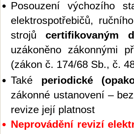
Posouzení výchozího sta
elektrospotřebičů, ručníh
strojů
certifikovaným 
uzákoněno zákonnými př
(zákon č. 174/68 Sb., č. 4
Také
periodické (opako
zákonné ustanovení – bez
revize její platnost
Neprovádění revizí elekt