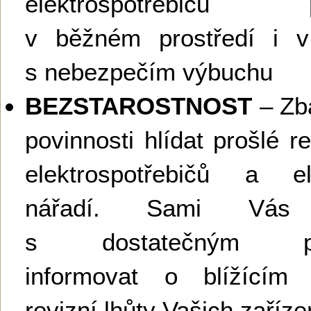
elektrospotřebičů p
v běžném prostředí i v 
s nebezpečím výbuchu
BEZSTAROSTNOST
– Zb
povinnosti hlídat prošlé re
elektrospotřebičů a ele
nářadí. Sami Vás
s dostatečným pře
informovat o blížícím
revizní lhůty Vašich zaříze