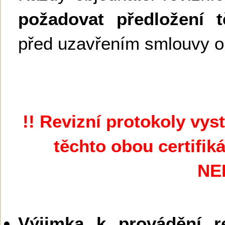
požadovat předložení 
před uzavřením smlouvy o 
!! Revizní protokoly vy
těchto obou certifik
NE
Výjimka k provádění re