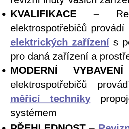
KVALIFIKACE
– Reviz
elektrospotřebičů provádí
elektrických zařízení
s po
pro daná zařízení a prostř
MODERNÍ VYBAVENÍ
elektrospotřebičů pro
měřicí techniky
propoj
systémem
PŘEHLEDNOST
–
Revizn