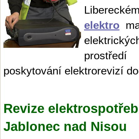
Libereck
elektro
maj
elektrický
prostřed
poskytování elektrorevizí 
Revize elektrospotřeb
Jablonec nad Nisou