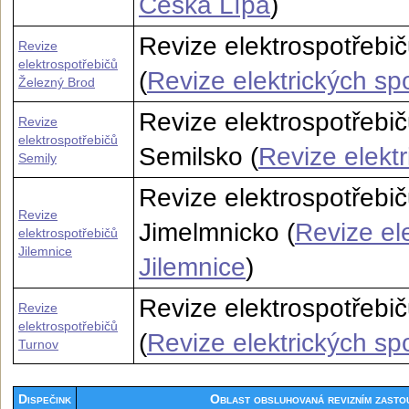
Česká Lípa
)
Revize elektrospotřebi
Revize
elektrospotřebičů
(
Revize elektrických sp
Železný Brod
Revize elektrospotřebi
Revize
elektrospotřebičů
Semilsko (
Revize elekt
Semily
Revize elektrospotřebič
Revize
Jimelmnicko (
Revize el
elektrospotřebičů
Jilemnice
Jilemnice
)
Revize elektrospotřebič
Revize
elektrospotřebičů
(
Revize elektrických sp
Turnov
Dispečink
Oblast obsluhovaná revizním zasto