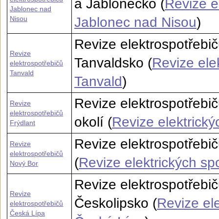
a Jablonecko (
Revize e
Jablonec nad
Nisou
Jablonec nad Nisou
)
Revize elektrospotřebič
Revize
Tanvaldsko (
Revize ele
elektrospotřebičů
Tanvald
Tanvald
)
Revize elektrospotřebič
Revize
elektrospotřebičů
okolí (
Revize elektrický
Frýdlant
Revize elektrospotřebič
Revize
elektrospotřebičů
(
Revize elektrických sp
Nový Bor
Revize elektrospotřebi
Revize
Českolipsko (
Revize ele
elektrospotřebičů
Česká Lípa