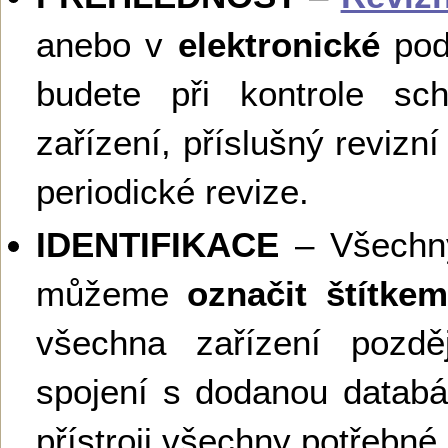
anebo v
elektronické
podo
budete při kontrole sch
zařízení, příslušný revizní 
periodické revize.
IDENTIFIKACE
– Všechny
můžeme
označit štítk
všechna zařízení pozděj
spojení s dodanou databáz
přístroji všechny potřebné