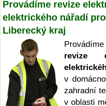
Provádíme revize elekt
elektrického nářadí pr
Liberecký kraj
Provádíme 
revize e
elektr
v domácnost
zahradní te
v oblasti 