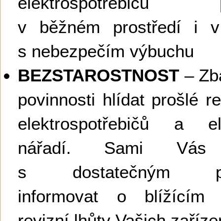
elektrospotřebičů p
v běžném prostředí i v 
s nebezpečím výbuchu
BEZSTAROSTNOST
– Zb
povinnosti hlídat prošlé re
elektrospotřebičů a ele
nářadí. Sami Vás
s dostatečným pře
informovat o blížícím
revizní lhůty Vašich zaříze