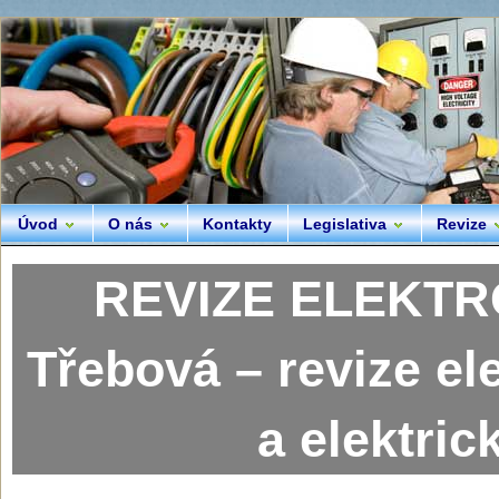
Úvod
O nás
Kontakty
Legislativa
Revize
REVIZE ELEKTR
Třebová – revize el
a elektric