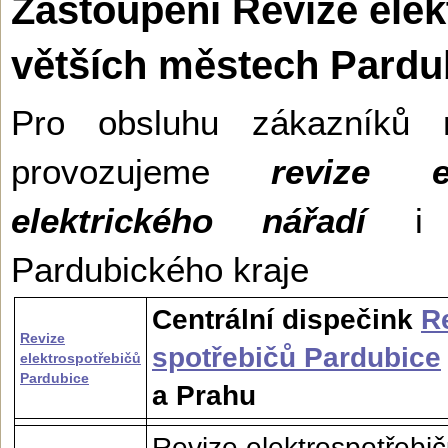
Zastoupení Revize elek
větších městech Pardu
Pro obsluhu zákazníků 
provozujeme
revize e
elektrického nářadí
i v
Pardubického kraje
Centrální dispečink
R
Revize
spotřebičů Pardubice
elektrospotřebičů
Pardubice
a Prahu
Revize elektrospotřebi