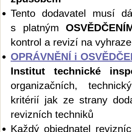
Tento dodavatel musí d
s platným
OSVĚDČENÍ
kontrol a revizí na vyhraz
OPRÁVNĚNÍ i OSVĚDČE
Institut technické ins
organizačních, technick
kritérií jak ze strany dod
revizních techniků
Každý objednatel revizní