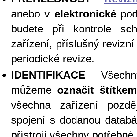
anebo v
elektronické
podo
budete při kontrole sch
zařízení, příslušný revizní 
periodické revize.
IDENTIFIKACE
– Všechny
můžeme
označit štítk
všechna zařízení pozděj
spojení s dodanou databáz
přístroji všechny potřebné