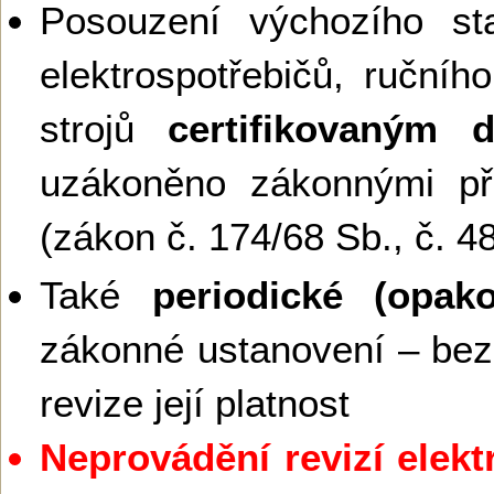
Posouzení výchozího sta
elektrospotřebičů, ručníh
strojů
certifikovaným 
uzákoněno zákonnými př
(zákon č. 174/68 Sb., č. 4
Také
periodické (opako
zákonné ustanovení – bez
revize její platnost
Neprovádění revizí elekt