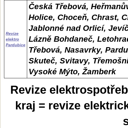
Česká Třebová, Heřmanův
Holice, Choceň, Chrast, C
Jablonné nad Orlicí, Jeví
Revize
Lázně Bohdaneč, Letohra
elektro
Pardubice
Třebová, Nasavrky, Pardub
Skuteč, Svitavy, Třemošnic
Vysoké Mýto, Žamberk
Revize elektrospotře
kraj = revize elektri
s