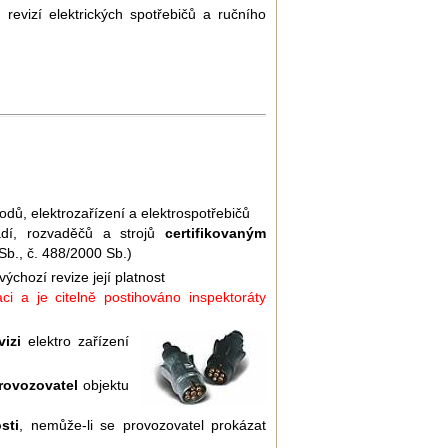
evizí elektrických spotřebičů a ručního
vodů, elektrozařízení a elektrospotřebičů
řadí, rozvaděčů a strojů
certifikovaným
b., č. 488/2000 Sb.)
chozí revize její platnost
ci a je citelně postihováno inspektoráty
izi
elektro zařízení
provozovatel
objektu
sti
, nemůže-li se provozovatel prokázat