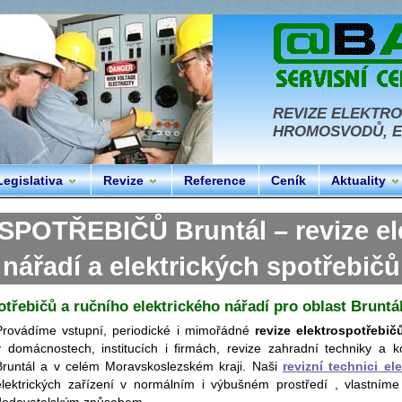
REVIZE ELEKTRO
HROMOSVODŮ, EL
Legislativa
Revize
Reference
Ceník
Aktuality
OTŘEBIČŮ Bruntál – revize ele
nářadí a elektrických spotřebičů
otřebičů a ručního elektrického nářadí pro oblast Bruntá
Provádíme vstupní, periodické i mimořádné
revize elektrospotřebič
v domácnostech, institucích i firmách, revize zahradní techniky a ko
Bruntál a v celém Moravskoslezském kraji. Naši
revizní technici ele
elektrických zařízení v normálním i výbušném prostředí , vlastníme