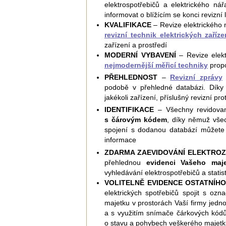
elektrospotřebičů a elektrického n
informovat o blížícím se konci revizní 
KVALIFIKACE
– Revize elektrického n
revizní technik elektrických zaříze
zařízení a prostředí
MODERNÍ VYBAVENÍ
– Revize elekt
nejmodernější měřicí techniky
prop
PŘEHLEDNOST
–
Revizní zprávy
podobě v přehledné databázi. Díky 
jakékoli zařízení, příslušný revizní pro
IDENTIFIKACE
– Všechny revidovan
s čárovým kódem
, díky němuž všec
spojení s dodanou databází můžete k
informace
ZDARMA ZAEVIDOVÁNÍ ELEKTROZ
přehlednou
evidenci Vašeho maj
vyhledávání elektrospotřebičů a statist
VOLITELNĚ EVIDENCE OSTATNÍH
elektrických spotřebičů spojit s oz
majetku v prostorách Vaší firmy je
a s využitím snímače čárkových kódů
o stavu a pohybech veškerého majetk