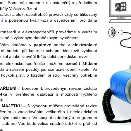
ářadí. Sami Vás budeme s dostatečným předstihem
lhůty Vašich zařízení.
ářadí a elektrospotřebičů provádí vždy certifikovaný
ní
s potřebnou kvalifikací a osvědčeními pro daná
ronářadí a elektrospotřebičů provádíme s využitím
ojené s výkonným databázovým systémem
Vám dodáme v
papírové
anebo v
elektronické
ní budete při kontrole schopní bleskově vyhledat
tokol a také si ověřit lhůtu další periodické revize.
é elektrické spotřebiče můžeme
označit štítkem
hna zařízení později jednoznačně identifikujete. Ve
dykoli zjistit o každém přístroji všechny potřebné
AŘÍZENÍ
– Bonusem k provedeným revizím získáte
etku
v přehledné databázi s možností rychlého
ik
O MAJETKU
– S výhodou můžete prováděné revize
načením a zaevidováním veškerého i neelektrického
dnotným způsobem. Ve spojení s dodaným programem
 pak pro Vás bude velice snadné udržet si přehled
u.