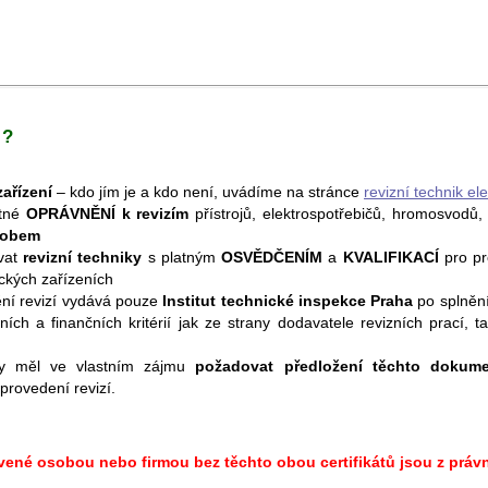
 ?
zařízení
– kdo jím je a kdo není, uvádíme na stránce
revizní technik ele
atné
OPRÁVNĚNÍ k revizím
přístrojů, elektrospotřebičů, hromosvodů, 
sobem
vat
revizní techniky
s platným
OSVĚDČENÍM
a
KVALIFIKACÍ
pro pr
ických zařízeních
ní revizí vydává pouze
Institut technické inspekce Praha
po splněn
ních a finančních kritérií jak ze strany dodavatele revizních prací, ta
 by měl ve vlastním zájmu
požadovat předložení těchto dokum
provedení revizí.
avené osobou nebo firmou bez těchto obou certifikátů jsou z prá