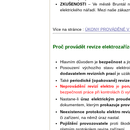
ZKUŠENOSTI
– Ve městě Bruntál ne
elektrického nářadí. Mezi naše zákazní
Více na stránce :
ÚKONY PROVÁDĚNÉ V 
Proč provádět revize elektrozaříz
Hlavním důvodem je
bezpečnost
a ji
Posouzení výchozího stavu elektroi
dodavatelem revizních prací
je uzák
Také
periodické (opakované) revize
Neprovádění revizí elektro
je
por
bezpečnosti práce při kontrolách či v
Nastane-li
úraz elektrickým proud
dokumentem, kterým
prokazuje prov
Neexistence protokolu elektro revi
či zařízení, na němž úraz nastal.
Pojištění provozovatele
proti ško
platným protokolem revize zařízení.