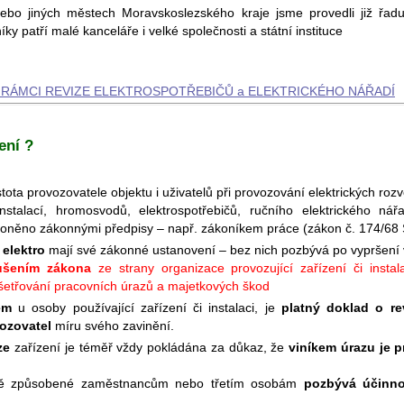
bo jiných městech Moravskoslezského kraje jsme provedli již řadu r
ky patří malé kanceláře i velké společnosti a státní instituce
RÁMCI REVIZE ELEKTROSPOTŘEBIČŮ a ELEKTRICKÉHO NÁ­ŘADÍ
ení ?
stota provozovatele objektu i uživatelů při provozování elektrických roz
nstalací, hromosvodů, elektrospotřebičů, ručního elektrického ná
oněno zákonnými předpisy – např. zákoníkem práce (zákon č. 174/68 S
 elektro
mají své zákonné ustanovení – bez nich pozbývá po vypršení vý
ušením zákona
ze strany organizace provozující zařízení či instala
yšetřování pracovních úrazů a majetkových škod
em
u osoby používající zařízení či instalaci, je
platný doklad o rev
ozovatel
míru svého zavinění.
ze
zařízení je téměř vždy pokládána za důkaz, že
viníkem úrazu je 
dě způsobené zaměstnancům nebo třetím osobám
pozbývá účinno