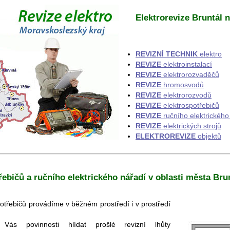
Elektrorevize Bruntál n
REVIZNÍ TECHNIK
elektro
REVIZE
elektroinstalací
REVIZE
elektrorozvaděčů
REVIZE
hromosvodů
REVIZE
elektrorozvodů
REVIZE
elektrospotřebičů
REVIZE
ručního elektrického
REVIZE
elektrických strojů
ELEKTROREVIZE
objektů
řebičů a ručního elektrického nářadí v oblasti města Bru
otřebičů provádíme v běžném prostředí i v prostředí
s povinnosti hlídat prošlé revizní lhůty