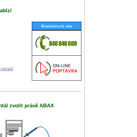
abízí
Kontaktujte nás
 nářadí
ntál zvolit právě ABAX