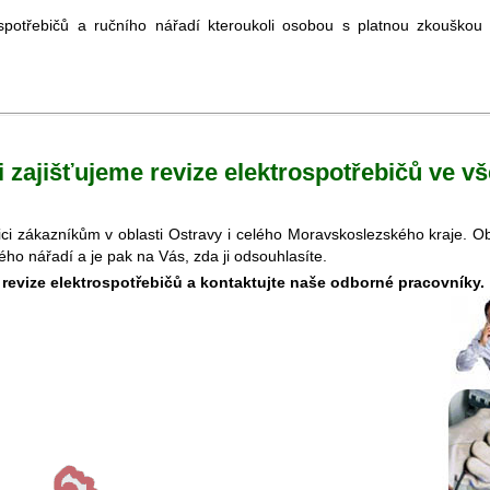
spotřebičů a ručního nářadí kteroukoli osobou s platnou zkouško
 zajišťujeme revize elektrospotřebičů ve v
pozici zákazníkům v oblasti Ostravy i celého Moravskoslezského kraje. 
kého nářadí a je pak na Vás, zda ji odsouhlasíte.
o revize elektrospotřebičů a kontaktujte naše odborné pracovníky.