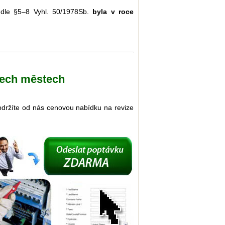
u dle §5–8 Vyhl. 50/1978Sb.
byla v roce
šech městech
Obdržíte od nás cenovou nabídku na revize