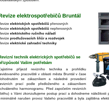
dodavatelským způsobem.
Revize elektrospotřebičů Bruntál
Revize
elektrických spotřebičů
přenosných
Revize
elektrických spotřebičů
nepřenosných
Revize
elektrického ručního nářadí
Revize
prodlužovacích šňůr a rozdvojek
Revize
elektrické zahradní techniky
Revizní technik elektrických spotřebičů se
přizpůsobí Vašim potřebám
Zajistíme příjezd revizního technika a prohlídku
revidovaného pracoviště v oblasti města Bruntál v čase
dohodnutém se zákazníkem a následné provedení
revizních prací podle předloženého a zákazníkem
schváleného harmonogramu. Před započetím revizních
h průběhu) s Vámi zkonzultujeme postup prací a dohodneme náležitosti 
l minimálně narušen provoz Vašeho pracoviště a byla zajištěna efekti