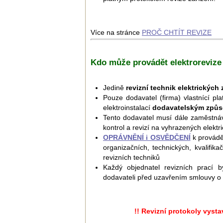
Více na stránce
PROČ CHTÍT REVIZE
Kdo může provádět elektrorevize
Jedině
revizní technik elektrických 
Pouze dodavatel (firma) vlastnící pl
elektroinstalací
dodavatelským způ
Tento dodavatel musí dále zaměstná
kontrol a revizí na vyhrazených elektr
OPRÁVNĚNÍ i OSVĚDČENÍ
k provádě
organizačních, technických, kvalifikač
revizních techniků
Každý objednatel revizních prací
dodavateli před uzavřením smlouvy o 
!! Revizní protokoly vyst