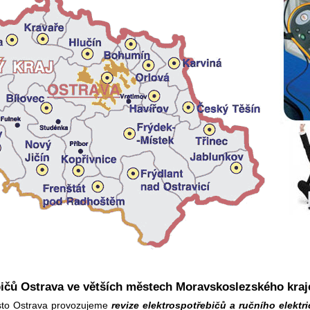
ičů Ostrava ve větších městech Moravskoslezské­ho kraj
sto Ostrava provozujeme
revize elektrospotřebičů a ručního elektr