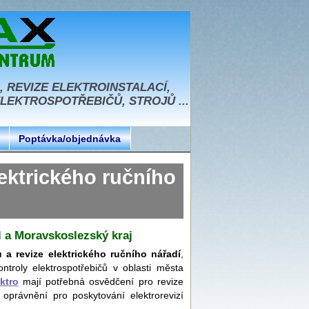
, REVIZE ELEKTROINSTALACÍ,
EKTROSPOTŘEBIČŮ, STROJŮ ...
Poptávka/objednávka
ktrického ručního
l a Moravskoslezský kraj
ů a revize elektrického ručního nářadí
,
ntroly elektrospotřebičů v oblasti města
ktro
mají potřebná osvědčení pro revize
 oprávnění pro poskytování elektrorevizí