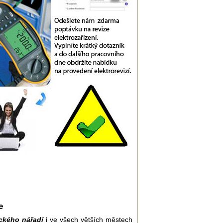
e
ického nářadí
i ve všech větších městech