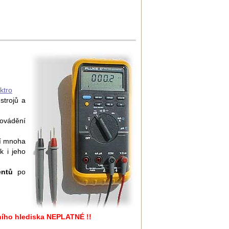
ktro
strojů a
ovádění
í mnoha
k i jeho
entů
po
vního hlediska NEPLATNÉ !!