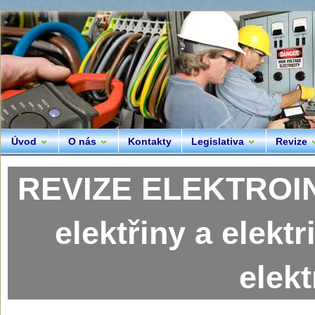
Úvod
O nás
Kontakty
Legislativa
Revize
REVIZE ELEKTROIN
elektřiny a elektr
elek