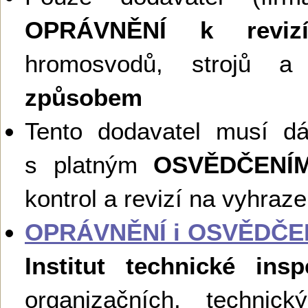
OPRÁVNĚNÍ k reviz
hromosvodů, strojů a 
způsobem
Tento dodavatel musí d
s platným
OSVĚDČENÍ
kontrol a revizí na vyhraz
OPRÁVNĚNÍ i OSVĚDČE
Institut technické ins
organizačních, technick