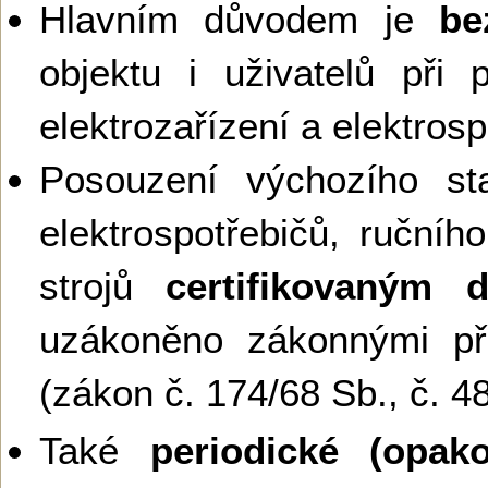
Hlavním důvodem je
be
objektu i uživatelů při 
elektrozařízení a elektros
Posouzení výchozího sta
elektrospotřebičů, ručníh
strojů
certifikovaným 
uzákoněno zákonnými př
(zákon č. 174/68 Sb., č. 4
Také
periodické (opako