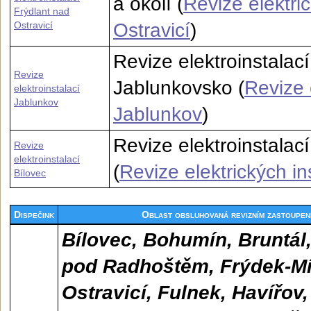
a okolí (
Revize elektri
Frýdlant nad
Ostravicí
Ostravicí
)
Revize elektroinstalac
Revize
Jablunkovsko (
Revize 
elektroinstalací
Jablunkov
Jablunkov
)
Revize elektroinstalac
Revize
elektroinstalací
(
Revize elektrických in
Bílovec
Dispečink
Oblast obsluhovaná revizním zastoupe
Bílovec, Bohumín, Bruntál,
pod Radhoštěm, Frýdek-Mís
Ostravicí, Fulnek, Havířov