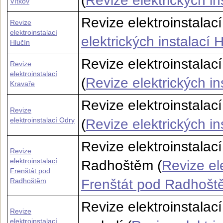
(
Revize elektrických in
Vítkov
Revize elektroinstalac
Revize
elektroinstalací
elektrických instalací 
Hlučín
Revize elektroinstalac
Revize
elektroinstalací
(
Revize elektrických in
Kravaře
Revize elektroinstalac
Revize
elektroinstalací Odry
(
Revize elektrických in
Revize elektroinstalac
Revize
elektroinstalací
Radhoštěm (
Revize ele
Frenštát pod
Radhoštěm
Frenštát pod Radhošt
Revize elektroinstalací
Revize
elektroinstalací