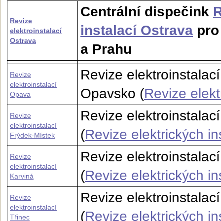
Centrální dispečink
R
Revize
instalací Ostrava
pro
elektroinstalací
Ostrava
a Prahu
Revize elektroinstala
Revize
elektroinstalací
Opavsko (
Revize elekt
Opava
Revize elektroinstalac
Revize
elektroinstalací
(
Revize elektrických in
Frýdek-Místek
Revize elektroinstalac
Revize
elektroinstalací
(
Revize elektrických in
Karviná
Revize elektroinstalací
Revize
elektroinstalací
(
Revize elektrických in
Třinec