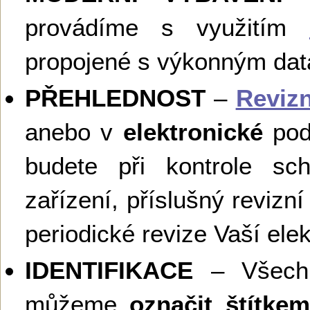
provádíme s využitím
propojené s výkonným d
PŘEHLEDNOST
–
Revizn
anebo v
elektronické
podo
budete při kontrole sch
zařízení, příslušný revizní 
periodické revize Vaší elek
IDENTIFIKACE
– Všechny
můžeme
označit štítk