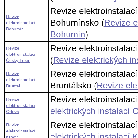
Revize elektroinstalac
Revize
Bohumínsko (
Revize el
elektroinstalací
Bohumín
Bohumín
)
Revize elektroinstalac
Revize
elektroinstalací
(
Revize elektrických i
Český Těšín
Revize elektroinstalac
Revize
elektroinstalací
Bruntálsko (
Revize ele
Bruntál
Revize elektroinstalac
Revize
elektroinstalací
elektrických instalací 
Orlová
Revize elektroinstalací
Revize
elektroinstalací
elektrických instalací 
Krnov