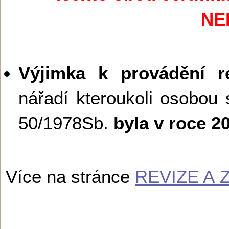
NE
Výjimka k provádění re
nářadí kteroukoli osobou 
50/1978Sb.
byla v roce 
Více na stránce
REVIZE A