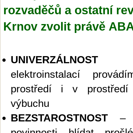
rozvaděčů a ostatní rev
Krnov zvolit právě AB
UNIVERZÁLNOST
– 
elektroinstalací prov
prostředí i v prostřed
výbuchu
BEZSTAROSTNOST
– Z
povinnosti hlídat prošl