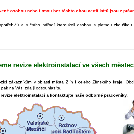
avené osobou nebo firmou bez těchto obou certifikátů jsou z prá
spotřebičů a ručního nářadí kteroukoli osobou s platnou zkouško
jeme revize elektroinstalací ve všech měste
spozici zákazníkům v oblasti města Zlín i celého Zlínského kraje. O
je pak na Vás, zda ji odsouhlasíte.
o revize elektroinstalací a kontaktujte naše odborné pracovníky.