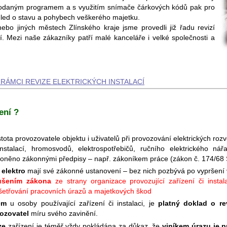
odaným programem a s využitím snímače čárkových kódů pak pro
hled o stavu a pohybech veškerého majetku.
o jiných městech Zlínského kraje jsme provedli již řadu revizí
ení. Mezi naše zákazníky patří malé kanceláře i velké společnosti a
RÁMCI REVIZE ELEKTRICKÝCH INSTALACÍ
ení ?
stota provozovatele objektu i uživatelů při provozování elektrických roz
nstalací, hromosvodů, elektrospotřebičů, ručního elektrického ná
oněno zákonnými předpisy – např. zákoníkem práce (zákon č. 174/68 S
 elektro
mají své zákonné ustanovení – bez nich pozbývá po vypršení vý
ušením zákona
ze strany organizace provozující zařízení či instala
yšetřování pracovních úrazů a majetkových škod
em
u osoby používající zařízení či instalaci, je
platný doklad o rev
ozovatel
míru svého zavinění.
ze
zařízení je téměř vždy pokládána za důkaz, že
viníkem úrazu je 