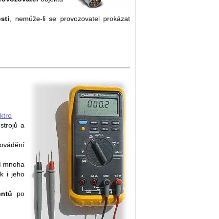
sti
, nemůže-li se provozovatel prokázat
ktro
strojů a
ovádění
í mnoha
k i jeho
entů
po