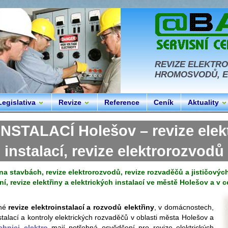
REVIZE ELEKTRO
HROMOSVODŮ, EL
Legislativa
Revize
Reference
Ceník
Aktuality
TALACÍ Holešov – revize elektř
instalací, revize elektrorozvodů
a stavbách, revize elektrorozvodů, revize rozvaděčů a jističových 
ní, revize elektřiny a elektrických instalací ve městě Holešov a v 
dné
revize elektroinstalací a rozvodů elektřiny
, v domácnostech,
instalací a kontroly elektrických rozvaděčů v oblasti města Holešov a
chnici elektro
mají potřebná osvědčení pro revize elektrických