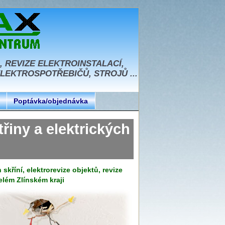
, REVIZE ELEKTROINSTALACÍ,
EKTROSPOTŘEBIČŮ, STROJŮ ...
Poptávka/objednávka
iny a elektrických
skříní, elektrorevize objektů, revize
celém Zlínském kraji