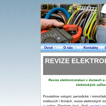
Úvod
O nás
Kontakty
REVIZE ELEKTROINS
Revize elektroinstalaci v domech a n
elektrických zaříze
Provádíme vstupní, periodické i mimořá
institucích i firmách, revize elektrických 
v celém Zlínském kraji. Naši
revizní te