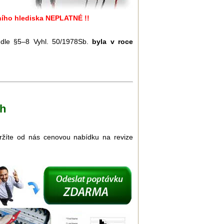
vního hlediska NEPLATNÉ !!
u dle §5–8 Vyhl. 50/1978Sb.
byla v roce
ch
bdržíte od nás cenovou nabídku na revize