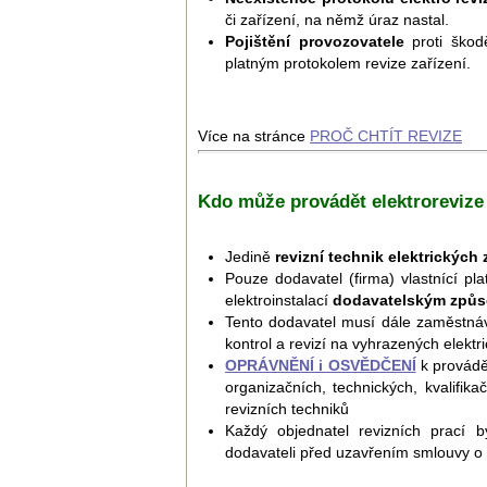
či zařízení, na němž úraz nastal.
Pojištění provozovatele
proti ško
platným protokolem revize zařízení.
Více na stránce
PROČ CHTÍT REVIZE
Kdo může provádět elektrorevize
Jedině
revizní technik elektrických 
Pouze dodavatel (firma) vlastnící pl
elektroinstalací
dodavatelským způ
Tento dodavatel musí dále zaměstná
kontrol a revizí na vyhrazených elektr
OPRÁVNĚNÍ i OSVĚDČENÍ
k provádě
organizačních, technických, kvalifikač
revizních techniků
Každý objednatel revizních prací
dodavateli před uzavřením smlouvy o 