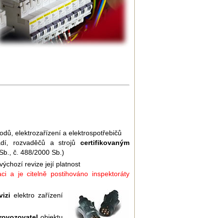
vodů, elektrozařízení a elektrospotřebičů
řadí, rozvaděčů a strojů
certifikovaným
b., č. 488/2000 Sb.)
chozí revize její platnost
ci a je citelně postihováno inspektoráty
izi
elektro zařízení
provozovatel
objektu