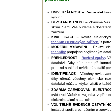
UNIVERZÁLNOST
– Revize elektroin
výbuchu
BEZSTAROSTNOST
– Zbavíme Vás po
skříní. Sami Vás budeme s dostatečný
zařízení.
KVALIFIKACE
– Revize elektrických
technik elektrických zařízení
s potře
MODERNÍ VYBAVENÍ
– Revize elek
techniky
propojené s výkonným dat
PŘEHLEDNOST
–
Revizní zprávy
Vá
databázi. Díky ní budete při kontrol
protokol a také si ověřit lhůtu další pe
IDENTIFIKACE
– Všechny revidovan
díky němuž všechny elektrické rozv
databází můžete kdykoli zjistit o každ
ZDARMA ZAEVIDOVÁNÍ ELEKTROZ
evidenci Vašeho majetku
v přehled
elektroinstalací a statistik
VOLITELNĚ EVIDENCE OSTATNÍH
instalací spojit s označením a zaevi