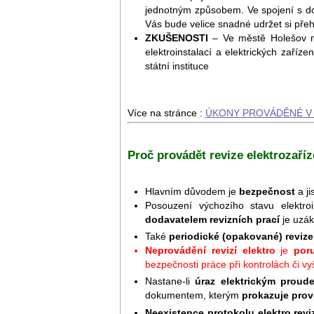
jednotným způsobem. Ve spojení s d
Vás bude velice snadné udržet si pře
ZKUŠENOSTI
– Ve městě Holešov neb
elektroinstalací a elektrických zaříz
státní instituce
Více na stránce :
ÚKONY PROVÁDĚNÉ V 
Proč provádět revize elektrozaříz
Hlavním důvodem je
bezpečnost
a ji
Posouzení výchozího stavu elektroi
dodavatelem revizních prací
je uzák
Také
periodické (opakované) revize
Neprovádění revizí elektro
je
por
bezpečnosti práce při kontrolách či v
Nastane-li
úraz elektrickým proud
dokumentem, kterým
prokazuje prov
Neexistence protokolu elektro revi