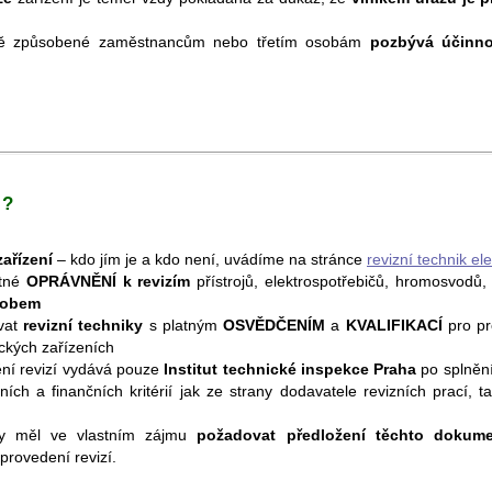
dě způsobené zaměstnancům nebo třetím osobám
pozbývá účinno
 ?
zařízení
– kdo jím je a kdo není, uvádíme na stránce
revizní technik ele
atné
OPRÁVNĚNÍ k revizím
přístrojů, elektrospotřebičů, hromosvodů, 
sobem
vat
revizní techniky
s platným
OSVĚDČENÍM
a
KVALIFIKACÍ
pro pr
ických zařízeních
ní revizí vydává pouze
Institut technické inspekce Praha
po splněn
ních a finančních kritérií jak ze strany dodavatele revizních prací, ta
 by měl ve vlastním zájmu
požadovat předložení těchto dokum
provedení revizí.