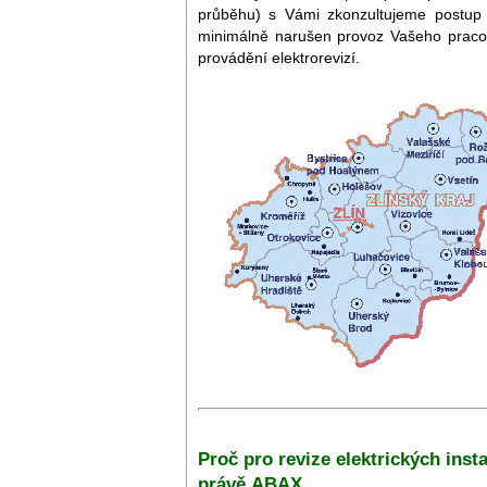
průběhu) s Vámi zkonzultujeme postup p
minimálně narušen provoz Vašeho pracovi
provádění elektrorevizí.
Proč pro revize elektrických insta
právě ABAX