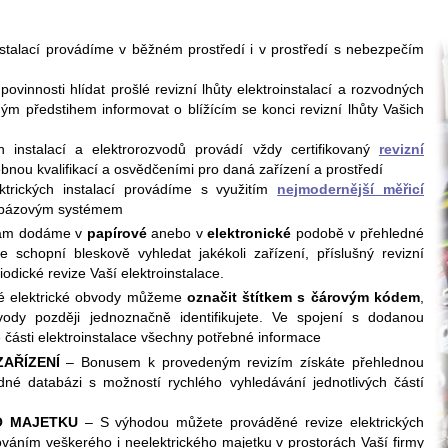
stalací provádíme v běžném prostředí i v prostředí s nebezpečím
vinnosti hlídat prošlé revizní lhůty elektroinstalací a rozvodných
m předstihem informovat o blížícím se konci revizní lhůty Vašich
 instalací a elektrorozvodů provádí vždy certifikovaný
revizní
bnou kvalifikací a osvědčeními pro daná zařízení a prostředí
trických instalací provádíme s využitím
nejmodernější měřicí
abázovým systémem
m dodáme v
papírové
anebo v
elektronické
podobě v přehledné
e schopní bleskově vyhledat jakékoli zařízení, příslušný revizní
riodické revize Vaší elektroinstalace.
é elektrické obvody můžeme
označit štítkem s čárovým kódem
,
ody později jednoznačně identifikujete. Ve spojení s dodanou
é části elektroinstalace všechny potřebné informace
AŘÍZENÍ
– Bonusem k provedeným revizím získáte přehlednou
né databázi s možností rychlého vyhledávání jednotlivých částí
O MAJETKU
– S výhodou můžete prováděné revize elektrických
dováním veškerého i neelektrického majetku v prostorách Vaší firmy