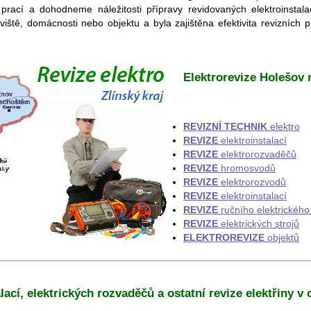
rací a dohodneme náležitosti přípravy revidovaných elektroinstalac
ště, domácnosti nebo objektu a byla zajištěna efektivita revizních
Elektrorevize Holešov 
REVIZNÍ TECHNIK
elektro
REVIZE
elektroinstalací
REVIZE
elektrorozvaděčů
REVIZE
hromosvodů
REVIZE
elektrorozvodů
REVIZE
elektroinstalací
REVIZE
ručního elektrického
REVIZE
elektrických strojů
ELEKTROREVIZE
objektů
lací, elektrických rozvaděčů a ostatní revize elektřiny v