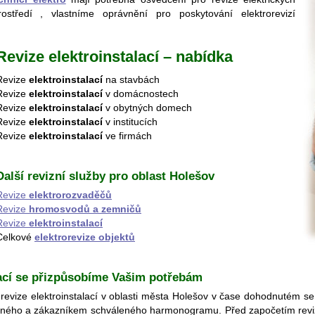
středí , vlastníme oprávnění pro poskytování elektrorevizí
Revize elektroinstalací – nabídka
Revize
elektroinstalací
na stavbách
Revize
elektroinstalací
v domácnostech
Revize
elektroinstalací
v obytných domech
Revize
elektroinstalací
v institucích
Revize
elektroinstalací
ve firmách
Další revizní služby pro oblast Holešov
Revize
elektrorozvaděčů
Revize
hromosvodů a zemničů
Revize
elektroinstalací
Celkové
elektrorevize objektů
lací se přizpůsobíme Vašim potřebám
 revize elektroinstalací v oblasti města Holešov v čase dohodnutém 
ženého a zákazníkem schváleného harmonogramu. Před započetím revizních