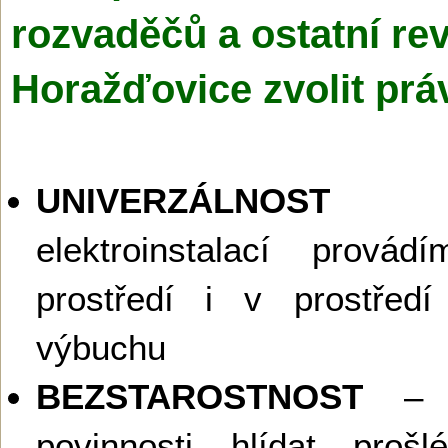
rozvaděčů a ostatní rev
Horažďovice zvolit pr
UNIVERZÁLNOST
– 
elektroinstalací prov
prostředí i v prostřed
výbuchu
BEZSTAROSTNOST
– Z
povinnosti hlídat prošl