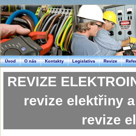
Úvod
O nás
Kontakty
Legislativa
Revize
Refe
REVIZE ELEKTROIN
revize elektřiny a
revize e