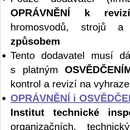
OPRÁVNĚNÍ k reviz
hromosvodů, strojů a 
způsobem
Tento dodavatel musí d
s platným
OSVĚDČENÍ
kontrol a revizí na vyhraz
OPRÁVNĚNÍ i OSVĚDČE
Institut technické ins
organizačních, technick