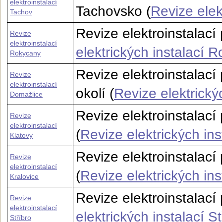
elektroinstalací
Tachovsko (
Revize elek
Tachov
Revize elektroinstalací
Revize
elektroinstalací
elektrických instalací 
Rokycany
Revize elektroinstalac
Revize
elektroinstalací
okolí (
Revize elektrický
Domažlice
Revize elektroinstalací
Revize
elektroinstalací
(
Revize elektrických ins
Klatovy
Revize elektroinstalací
Revize
elektroinstalací
(
Revize elektrických ins
Kralovice
Revize elektroinstalací 
Revize
elektroinstalací
elektrických instalací St
Stříbro