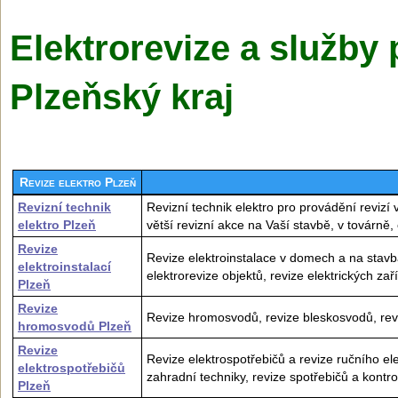
Elektrorevize a služby 
Plzeňský kraj
Revize elektro Plzeň
Revizní technik
Revizní technik elektro pro provádění revizí 
elektro Plzeň
větší revizní akce na Vaší stavbě, v továrně
Revize
Revize elektroinstalace v domech a na stavbác
elektroinstalací
elektrorevize objektů, revize elektrických zaří
Plzeň
Revize
Revize hromosvodů, revize bleskosvodů, revi
hromosvodů Plzeň
Revize
Revize elektrospotřebičů a revize ručního el
elektrospotřebičů
zahradní techniky, revize spotřebičů a kontro
Plzeň