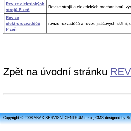
Revize elektrických
Revize strojů a elektrických mechanismů, výr
strojů Plzeň
Revize
elektrorozvaděčů
revize rozvaděčů a revize jističových skříní,
Plzeň
Zpět na úvodní stránku
REV
Copyright © 2008 ABAX SERVISNÍ CENTRUM s.r.o., CMS designed by Soft