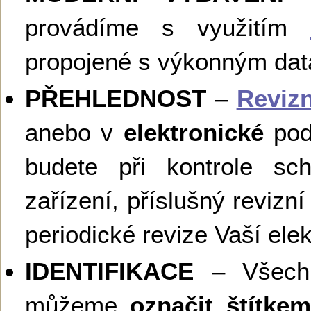
provádíme s využitím
propojené s výkonným d
PŘEHLEDNOST
–
Revizn
anebo v
elektronické
podo
budete při kontrole sch
zařízení, příslušný revizní 
periodické revize Vaší elek
IDENTIFIKACE
– Všechny
můžeme
označit štítk