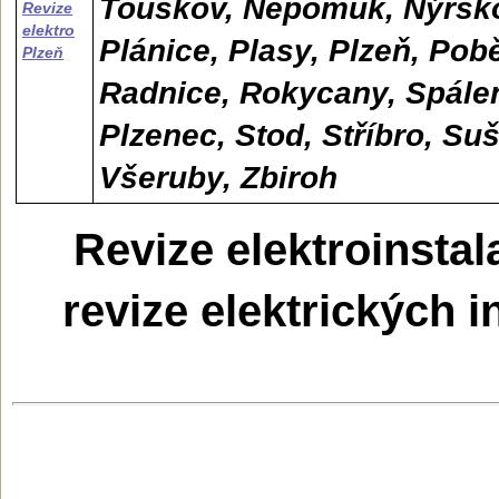
Touškov, Nepomuk, Nýrsko
Revize
elektro
Plánice, Plasy, Plzeň, Pob
Plzeň
Radnice, Rokycany, Spálen
Plzenec, Stod, Stříbro, Su
Všeruby, Zbiroh
Revize elektroinstal
revize elektrických i