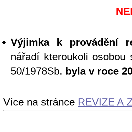
NE
Výjimka k provádění re
nářadí kteroukoli osobou 
50/1978Sb.
byla v roce 
Více na stránce
REVIZE A