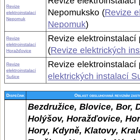
Revize elektroinstalac
Revize
Nepomuksko (
Revize el
elektroinstalací
Nepomuk
Nepomuk
)
Revize elektroinstalac
Revize
elektroinstalací
(
Revize elektrických in
Horažďovice
Revize elektroinstalací 
Revize
elektroinstalací
elektrických instalací S
Sušice
Dispečink
Oblast obsluhovaná revizním zast
Bezdružice, Blovice, Bor, 
Holýšov, Horažďovice, Ho
Hory, Kdyně, Klatovy, Kral