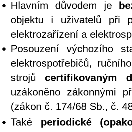
Hlavním důvodem je
be
objektu i uživatelů při 
elektrozařízení a elektros
Posouzení výchozího sta
elektrospotřebičů, ručníh
strojů
certifikovaným 
uzákoněno zákonnými př
(zákon č. 174/68 Sb., č. 4
Také
periodické (opako