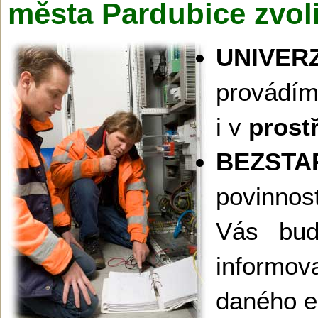
města Pardubice zvol
UNIVER
prov
i v
prost
BEZSTA
povinnost
Vás bud
informova
daného el