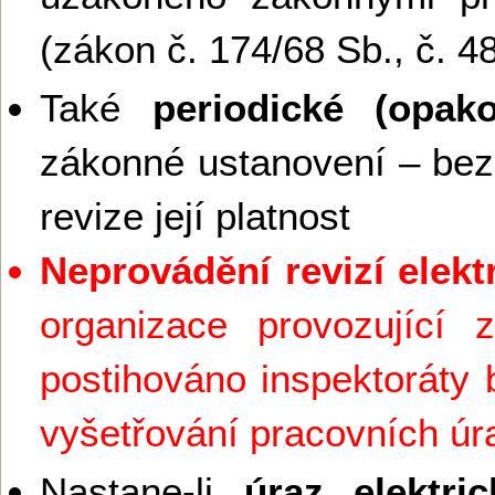
(zákon č. 174/68 Sb., č. 4
Také
periodické (opako
zákonné ustanovení – bez
revize její platnost
Neprovádění revizí elekt
organizace provozující z
postihováno inspektoráty 
vyšetřování pracovních ú
Nastane-li
úraz elektr