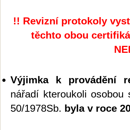
!! Revizní protokoly vy
těchto obou certifik
NE
Výjimka k provádění re
nářadí kteroukoli osobou 
50/1978Sb.
byla v roce 