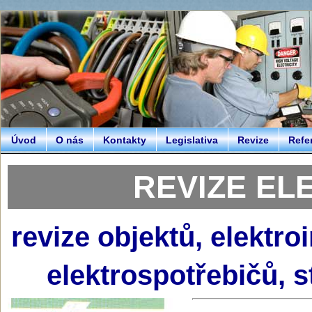
Úvod
O nás
Kontakty
Legislativa
Revize
Refe
REVIZE EL
revize objektů, elektro
elektrospotřebičů, s