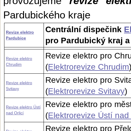
provozujeme
revize elekt
Pardubického kraje
Centrální dispečink
E
Revize elektro
Pardubice
pro Pardubický kraj 
Revize elektro pro Ch
Revize elektro
Chrudim
(
Elektrorevize Chrudim
Revize elektro pro Svit
Revize elektro
Svitavy
(
Elektrorevize Svitavy
)
Revize elektro pro měst
Revize elektro Ústí
nad Orlicí
(
Elektrorevize Ústí nad 
Revize elektro pro Přel