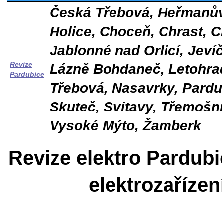
Česká Třebová, Heřmanův
Holice, Choceň, Chrast, C
Jablonné nad Orlicí, Jeví
Revize
Lázně Bohdaneč, Letohra
Pardubice
Třebová, Nasavrky, Pardub
Skuteč, Svitavy, Třemošnic
Vysoké Mýto, Žamberk
Revize elektro Pardubi
elektrozařízen