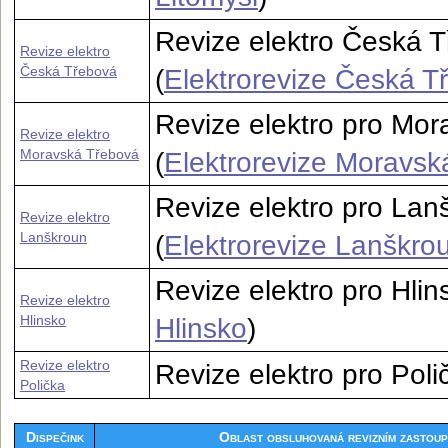
Revize elektro Česká T
Revize elektro
Česká Třebová
(
Elektrorevize Česká T
Revize elektro pro Mo
Revize elektro
Moravská Třebová
(
Elektrorevize Moravsk
Revize elektro pro La
Revize elektro
Lanškroun
(
Elektrorevize Lanškro
Revize elektro pro Hlins
Revize elektro
Hlinsko
Hlinsko
)
Revize elektro
Revize elektro pro Poli
Polička
Dispečink
Oblast obsluhovaná revizním zastou