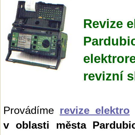
Revize e
Pardubi
elektror
revizní 
Provádíme
revize elektro
n
v oblasti města Pardubi