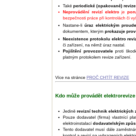
Také
periodické (opakované) revize
Neprovádění revizí elektro
je
por
bezpečnosti práce při kontrolách či v
Nastane-li
úraz elektrickým proud
dokumentem, kterým
prokazuje prov
Neexistence protokolu elektro revi
či zařízení, na němž úraz nastal.
Pojištění provozovatele
proti ško
platným protokolem revize zařízení.
Více na stránce
PROČ CHTÍT REVIZE
Kdo může provádět elektrorevize
Jedině
revizní technik elektrických 
Pouze dodavatel (firma) vlastnící pl
elektroinstalací
dodavatelským způ
Tento dodavatel musí dále zaměstná
kontrol a revizí na vyhrazených elektr