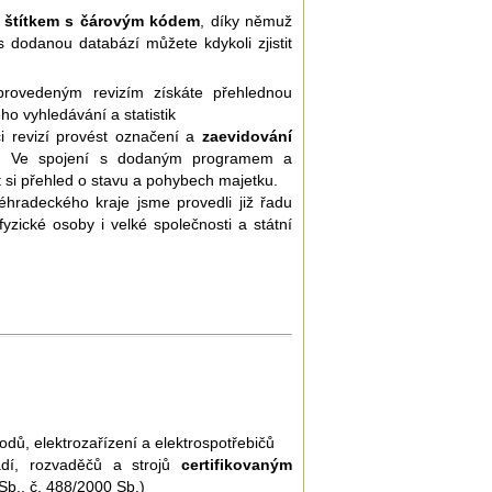
t štítkem s čárovým kódem
, díky němuž
s dodanou databází můžete kdykoli zjistit
ovedeným revizím získáte přehlednou
o vyhledávání a statistik
 revizí provést označení a
zaevidování
m. Ve spojení s dodaným programem a
 si přehled o stavu a pohybech majetku.
radeckého kraje jsme provedli již řadu
fyzické osoby i velké společnosti a státní
vodů, elektrozařízení a elektrospotřebičů
řadí, rozvaděčů a strojů
certifikovaným
b., č. 488/2000 Sb.)