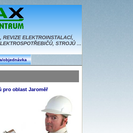
, REVIZE ELEKTROINSTALACÍ,
EKTROSPOTŘEBIČŮ, STROJŮ ...
a/objednávka
jů pro oblast Jaroměř