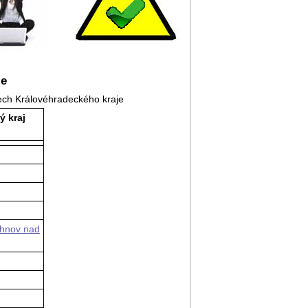
je
ech Královéhradec­kého kraje
ý kraj
chnov nad