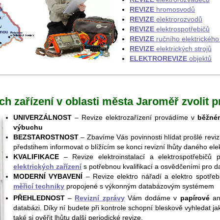
REVIZE
hromosvodů
REVIZE
elektrorozvodů
REVIZE
elektrospotřebičů
REVIZE
ručního elektrického
REVIZE
elektrických strojů
ELEKTROREVIZE
objektů
ých zařízení v oblasti města Jaroměř zvolit
UNIVERZÁLNOST
– Revize elektrozařízení provádíme v
běžném
výbuchu
BEZSTAROSTNOST
– Zbavíme Vás povinnosti hlídat prošlé revi
předstihem informovat o blížícím se konci revizní lhůty daného elek
KVALIFIKACE
– Revize elektroinstalací a elektrospotřebičů 
elektrických zařízení
s potřebnou kvalifikací a osvědčeními pro d
MODERNÍ VYBAVENÍ
– Revize elektro nářadí a elektro spotře
měřicí techniky
propojené s výkonným databázovým systémem
PŘEHLEDNOST
–
Revizní zprávy
Vám dodáme v
papírové
an
databázi. Díky ní budete při kontrole schopní bleskově vyhledat jaké
také si ověřit lhůtu další periodické revize.