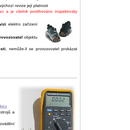
chozí revize její platnost
ci a je citelně postihováno inspektoráty
izi
elektro zařízení
provozovatel
objektu
sti
, nemůže-li se provozovatel prokázat
ktro
strojů a
ovádění