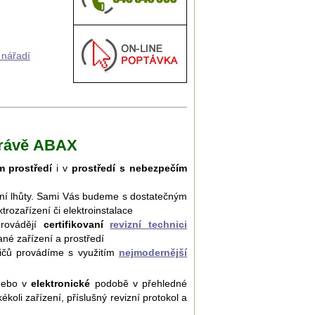
 nářadí
 právě ABAX
 prostředí
i v
prostředí s nebezpečím
zní lhůty. Sami Vás budeme s dostatečným
trozařízení či elektroinstalace
provádějí
certifikovaní
revizní technici
ané zařízení a prostředí
bičů provádíme s využitím
nejmodernější
ebo v
elektronické
podobě v přehledné
koli zařízení, příslušný revizní protokol a