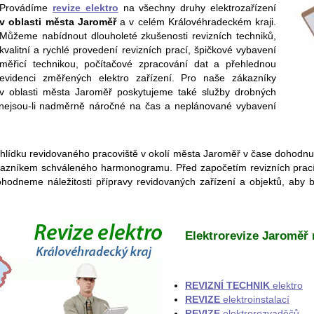
Provádíme
revize elektro
na všechny druhy elektrozařízení
v oblasti města Jaroměř
a v celém Královéhradeckém kraji.
Můžeme nabídnout dlouholeté zkušenosti revizních techniků,
kvalitní a rychlé provedení revizních prací, špičkové vybavení
měřicí technikou, počítačové zpracování dat a přehlednou
evidenci změřených elektro zařízení. Pro naše zákazníky
v oblasti města Jaroměř poskytujeme také služby drobných
 nejsou-li nadměrně náročné na čas a neplánované vybavení
rohlídku revidovaného pracoviště v okolí města Jaroměř v čase dohod
azníkem schváleného harmonogramu. Před započetím revizních prací (a 
odneme náležitosti přípravy revidovaných zařízení a objektů, aby 
Elektrorevize Jaroměř 
REVIZNÍ TECHNIK
elektro
REVIZE
elektroinstalací
REVIZE
elektrorozvaděčů