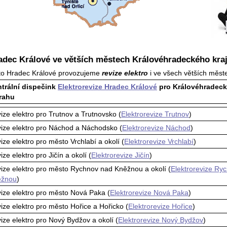
adec Králové ve větších městech Královéhradec­kého kra
to Hradec Králové provozujeme
revize elektro
i ve všech větších měst
trální dispečink
Elektrorevize Hradec Králové
pro Královéhradeck
rahu
ize elektro pro Trutnov a Trutnovsko (
Elektrorevize Trutnov
)
ize elektro pro Náchod a Náchodsko (
Elektrorevize Náchod
)
ize elektro pro město Vrchlabí a okolí (
Elektrorevize Vrchlabí
)
ize elektro pro Jičín a okolí (
Elektrorevize Jičín
)
ize elektro pro město Rychnov nad Kněžnou a okolí (
Elektrorevize Ry
ěžnou
)
ize elektro pro město Nová Paka (
Elektrorevize Nová Paka
)
ize elektro pro město Hořice a Hořicko (
Elektrorevize Hořice
)
ize elektro pro Nový Bydžov a okolí (
Elektrorevize Nový Bydžov
)