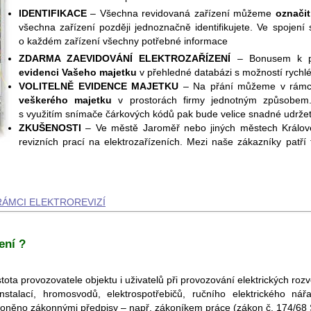
IDENTIFIKACE
– Všechna revidovaná zařízení můžeme
označi
všechna zařízení později jednoznačně identifikujete. Ve spojení 
o každém zařízení všechny potřebné informace
ZDARMA ZAEVIDOVÁNÍ ELEKTROZAŘÍZENÍ
– Bonusem k pr
evidenci Vašeho majetku
v přehledné databázi s možností rychléh
VOLITELNĚ EVIDENCE MAJETKU
– Na přání můžeme v rámci
veškerého majetku
v prostorách firmy jednotným způsobe
s využitím snímače čárkových kódů pak bude velice snadné udržet
ZKUŠENOSTI
– Ve městě Jaroměř nebo jiných městech Královéh
revizních prací na elektrozařízeních. Mezi naše zákazníky patří 
ÁMCI ELEKTROREVIZÍ
ení ?
stota provozovatele objektu i uživatelů při provozování elektrických roz
nstalací, hromosvodů, elektrospotřebičů, ručního elektrického ná
oněno zákonnými předpisy – např. zákoníkem práce (zákon č. 174/68 S