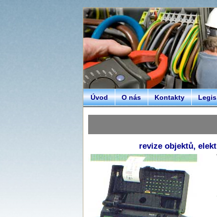
Úvod
O nás
Kontakty
Legis
revize objektů, elek