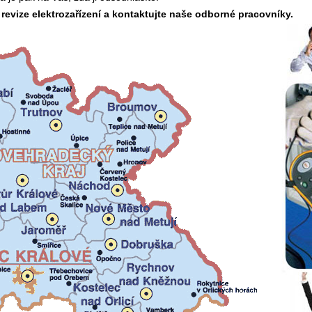
o revize elektrozařízení a kontaktujte naše odborné pracovníky.