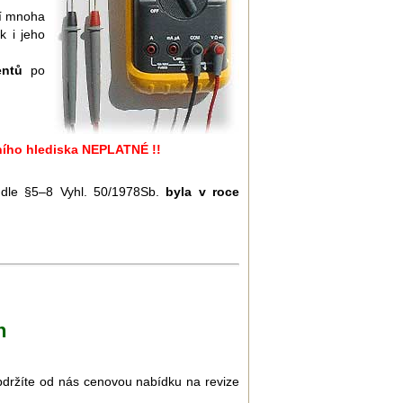
í mnoha
k i jeho
entů
po
vního hlediska NEPLATNÉ !!
u dle §5–8 Vyhl. 50/1978Sb.
byla v roce
h
Obdržíte od nás cenovou nabídku na revize