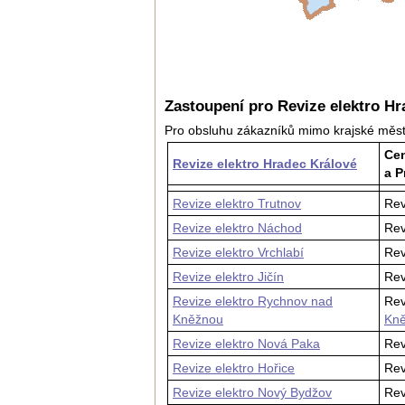
Zastoupení pro Revize elektro Hr
Pro obsluhu zákazníků mimo krajské měs
Cen
Revize elektro Hradec Králové
a P
Revize elektro Trutnov
Rev
Revize elektro Náchod
Rev
Revize elektro Vrchlabí
Rev
Revize elektro Jičín
Rev
Revize elektro Rychnov nad
Rev
Kněžnou
Kn
Revize elektro Nová Paka
Rev
Revize elektro Hořice
Rev
Revize elektro Nový Bydžov
Rev