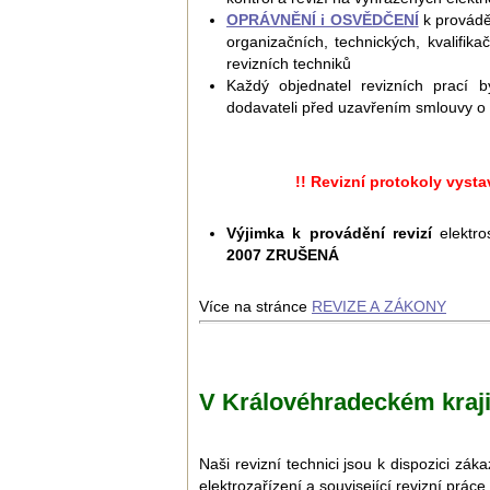
OPRÁVNĚNÍ i OSVĚDČENÍ
k provádě
organizačních, technických, kvalifikač
revizních techniků
Každý objednatel revizních prací
dodavateli před uzavřením smlouvy o 
!! Revizní protokoly vyst
Výjimka k provádění revizí
elektro
2007 ZRUŠENÁ
Více na stránce
REVIZE A ZÁKONY
V Královéhradeckém kraji 
Naši revizní technici jsou k dispozici z
elektrozařízení a související revizní práce