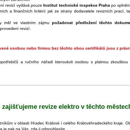
ní revizí vydává pouze
Institut technické inspekce Praha
po splněn
ních a finančních kritérií jak ze strany dodavatele revizních prací, ta
 by měl ve vlastním zájmu
požadovat předložení těchto dokum
provedení revizí.
avené osobou nebo firmou bez těchto obou certifikátů jsou z prá
spotřebičů a ručního nářadí kteroukoli osobou s platnou zkouško
zajišťujeme revize elektro v těchto městec
ákazníkům v oblasti Hradec Králové i celého Královéhradeckého kraje. 
 a je pak na Vás, zda ji odsouhlasíte.