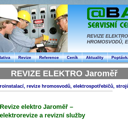
REVIZE ELEKTRO
HROMOSVODŮ, EL
lativa
Revize
Reference
Ceník
Aktuality
Poptávk
REVIZE ELEKTRO Jaroměř
troinstalací, revize hromosvodů, elektrospotřebičů, stro
Revize elektro Jaroměř –
elektrorevize a revizní služby