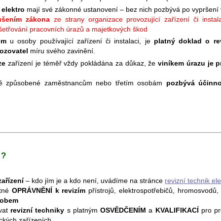
 elektro
mají své zákonné ustanovení – bez nich pozbývá po vypršení vý
ušením zákona
ze strany organizace provozující zařízení či instala
yšetřování pracovních úrazů a majetkových škod
em
u osoby používající zařízení či instalaci, je
platný doklad o rev
ozovatel
míru svého zavinění.
ze
zařízení je téměř vždy pokládána za důkaz, že
viníkem úrazu je 
dě způsobené zaměstnancům nebo třetím osobám
pozbývá účinno
 ?
zařízení
– kdo jím je a kdo není, uvádíme na stránce
revizní technik ele
atné
OPRÁVNĚNÍ k revizím
přístrojů, elektrospotřebičů, hromosvodů, 
sobem
vat
revizní techniky
s platným
OSVĚDČENÍM
a
KVALIFIKACÍ
pro pr
ických zařízeních