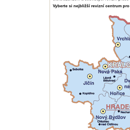
Vyberte si nejbližší revizní centrum pr