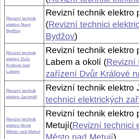
Revizní technik elektro
Revizní technik
(
Revizní technici elektr
elektro Nový
Bydžov
Bydžov
)
Revizní technik elektro
Revizní technik
elektro Dvůr
Labem a okolí (
Revizní 
Králové nad
Labem
zařízení Dvůr Králové 
Revizní technik elektro 
Revizní technik
elektro Jaroměř
technici elektrických za
Revizní technik elektro
Revizní technik
Metují(
Revizní technici 
elektro Nové
Město nad Metují
Město nad Metují
)