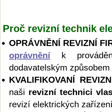
Proč revizní technik el
OPRÁVNĚNÍ REVIZNÍ FI
oprávnění
k provádění 
dodavatelským způsobem 
KVALIFIKOVANÍ REVIZ
naši
revizní technici vla
revizí elektrických zaříze