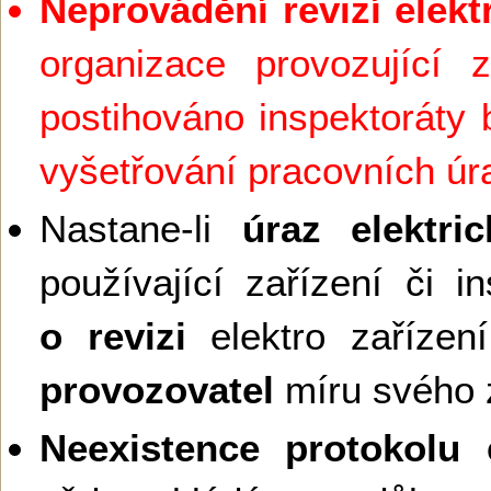
Neprovádění revizí elekt
organizace provozující z
postihováno inspektoráty 
vyšetřování pracovních ú
Nastane-li
úraz elektr
používající zařízení či in
o revizi
elektro zaříze
provozovatel
míru svého 
Neexistence protokolu e