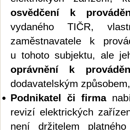
osvědčení k provádění
vydaného TIČR, vlas
zaměstnavatele k provád
u tohoto subjektu, ale je
oprávnění k provádění
dodavatelským způsobem,
Podnikatel či firma
nabí
revizí elektrických zaříz
není držitelem platnéh