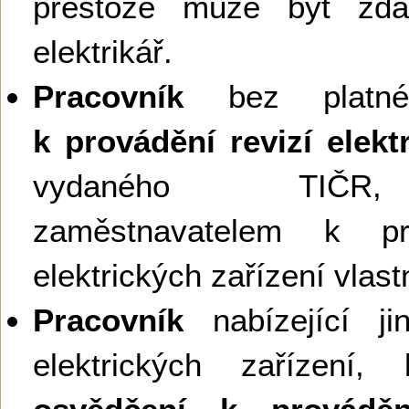
přestože může být zda
elektrikář.
Pracovník
bez plat
k provádění revizí elekt
vydaného TIČR,
zaměstnavatelem k pro
elektrických zařízení vla
Pracovník
nabízející ji
elektrických zařízení,