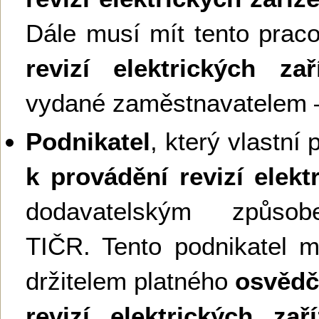
Dále musí mít tento prac
revizí elektrických zař
vydané zaměstnavatelem –
Podnikatel
, který vlastní
k provádění revizí elekt
dodavatelským způso
TIČR. Tento podnikatel m
držitelem platného
osvědč
revizí elektrických zaří