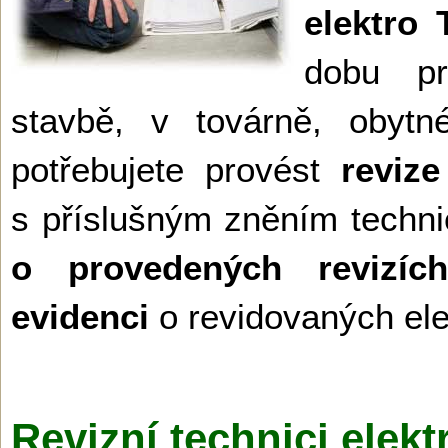
elektro 
dobu p
stavbě, v továrně, obyt
potřebujete provést
revize
s příslušným zněním techni
o provedených revizích 
evidenci
o revidovaných ele
Revizní technici elekt