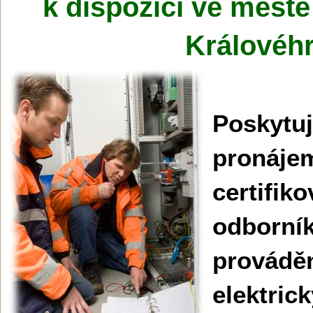
k dispozici ve městě
Královéhr
Poskytu
pronáje
certifik
odbo
provád
elektric