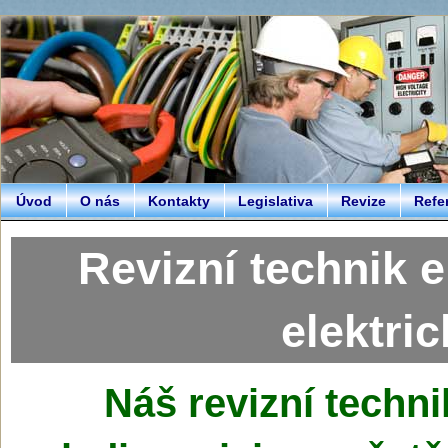
Úvod
O nás
Kontakty
Legislativa
Revize
Refe
Revizní technik e
elektri
Náš
revizní techni