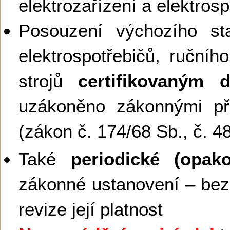
elektrozařízení a elektros
Posouzení výchozího sta
elektrospotřebičů, ručníh
strojů
certifikovaným 
uzákoněno zákonnými př
(zákon č. 174/68 Sb., č. 4
Také
periodické (opako
zákonné ustanovení – bez
revize její platnost