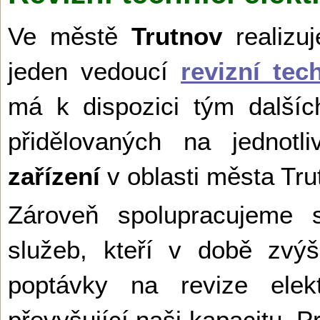
Ve městě
Trutnov
realizu
jeden vedoucí
revizní tec
má k dispozici tým dalšíc
přidělovaných na jednot
zařízení
v oblasti města Tru
Zároveň spolupracujeme s
služeb, kteří v době zvý
poptávky na revize elek
převyšující naši kapacitu. 