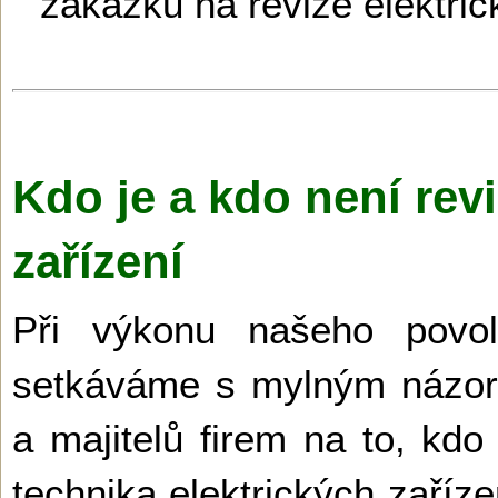
zakázku na revize elektric
Kdo je a kdo není revi
zařízení
Při výkonu našeho povo
setkáváme s mylným názore
a majitelů firem na to, kd
technika elektrických zaříz