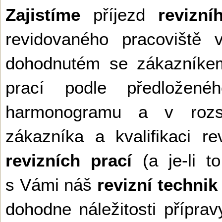
Zajistíme
příjezd
revizní
revidovaného pracoviště 
dohodnutém se zákazníkem
prací podle předložen
harmonogramu a v rozs
zákazníka a kvalifikaci r
revizních prací
(a je-li to
s Vámi náš
revizní technik
dohodne náležitosti příprav