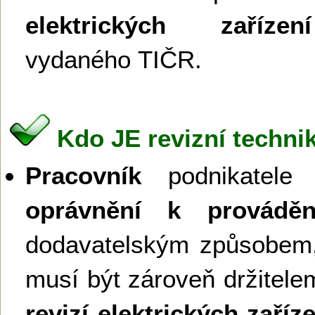
elektrických zařízení
vydaného TIČR.
Kdo JE revizní technik
Pracovník
podnikatele č
oprávnění k provádění
dodavatelským způsobem,
musí být zároveň držitel
revizí elektrických zaříz