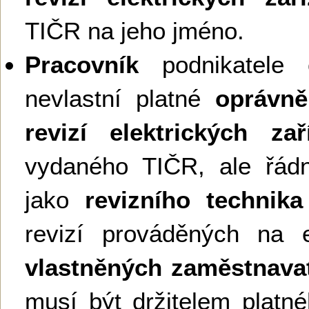
TIČR na jeho jméno.
Pracovník
podnikatele č
nevlastní platné
oprávně
revizí elektrických zař
vydaného TIČR, ale řád
jako
revizního technika
revizí prováděných na e
vlastněných zaměstnava
musí být držitelem platn