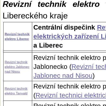
Revizní technik elektro
t
Libereckého kraje
Centrální dispečink
Re
Revizní technik
elektrických zařízení L
elektro Liberec
a Liberec
Revizní technik elektro
Revizní technik
Jablonecko (
Revizní tech
elektro Jablonec
nad Nisou
Jablonec nad Nisou
)
Revizní technik elektro 
Revizní technik
elektro Tanvald
(
Revizní technici elektri
Revizní technik elektro 