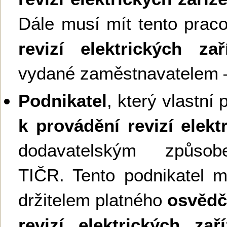
Dále musí mít tento prac
revizí elektrických zař
vydané zaměstnavatelem –
Podnikatel
, který vlastní
k provádění revizí elekt
dodavatelským způso
TIČR. Tento podnikatel m
držitelem platného
osvědč
revizí elektrických zaří