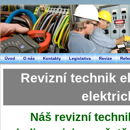
Úvod
O nás
Kontakty
Legislativa
Revize
Refe
Revizní technik e
elektri
Náš
revizní techni