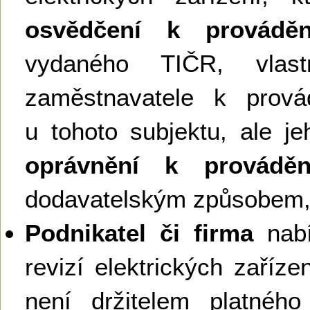
osvědčení k provádění
vydaného TIČR, vlas
zaměstnavatele k provád
u tohoto subjektu, ale je
oprávnění k provádění
dodavatelským způsobem,
Podnikatel či firma
nabí
revizí elektrických zaříz
není držitelem platnéh