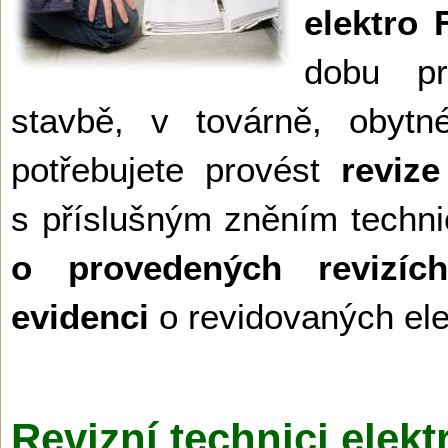
elektro 
dobu p
stavbě, v továrně, obyt
potřebujete provést
revize
s příslušným zněním techni
o provedených revizích 
evidenci
o revidovaných ele
Revizní technici elekt