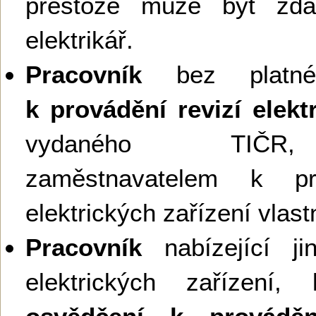
přestože může být zda
elektrikář.
Pracovník
bez plat
k provádění revizí elekt
vydaného TIČR,
zaměstnavatelem k pro
elektrických zařízení vla
Pracovník
nabízející ji
elektrických zařízení,