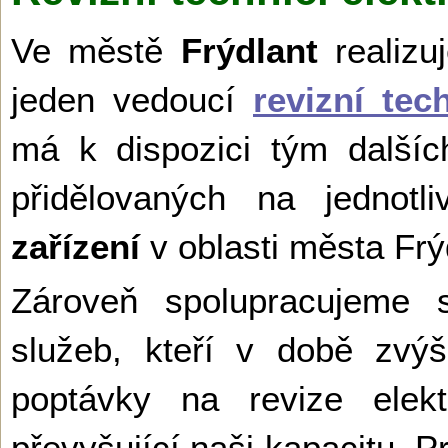
Ve městě
Frýdlant
realizu
jeden vedoucí
revizní tec
má k dispozici tým dalšíc
přidělovaných na jednot
zařízení
v oblasti města Frýd
Zároveň spolupracujeme s
služeb, kteří v době zvý
poptávky na revize elekt
převyšující naši kapacitu. 