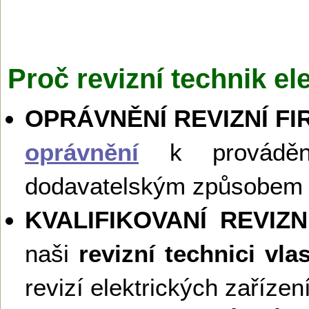
Proč revizní technik el
OPRÁVNĚNÍ REVIZNÍ FI
oprávnění
k provádění 
dodavatelským způsobem 
KVALIFIKOVANÍ REVIZ
naši
revizní technici vla
revizí elektrických zaříze