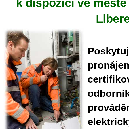
k dispozici ve městě 
Liber
Poskytu
pronáje
certifik
odbo
provád
elektric