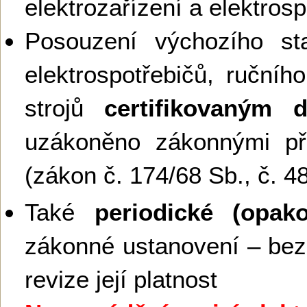
elektrozařízení a elektros
Posouzení výchozího sta
elektrospotřebičů, ručníh
strojů
certifikovaným 
uzákoněno zákonnými př
(zákon č. 174/68 Sb., č. 4
Také
periodické (opako
zákonné ustanovení – bez
revize její platnost