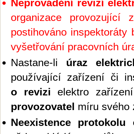
Neprovádění revizí elekt
organizace provozující z
postihováno inspektoráty 
vyšetřování pracovních ú
Nastane-li
úraz elektr
používající zařízení či in
o revizi
elektro zaříze
provozovatel
míru svého 
Neexistence protokolu e