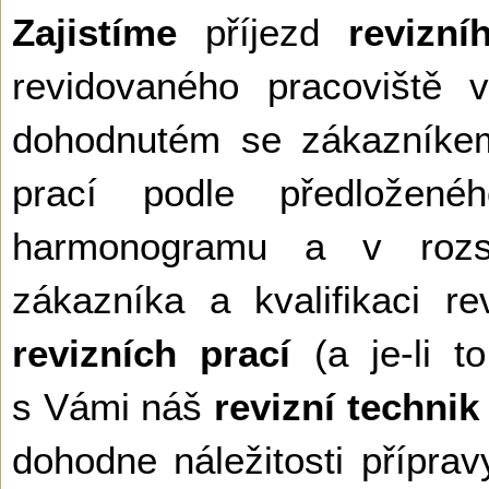
Zajistíme
příjezd
revizní
revidovaného pracoviště 
dohodnutém se zákazníkem
prací podle předložen
harmonogramu a v rozs
zákazníka a kvalifikaci r
revizních prací
(a je-li to
s Vámi náš
revizní technik
dohodne náležitosti příprav