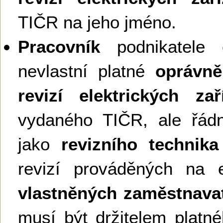
TIČR na jeho jméno.
Pracovník
podnikatele č
nevlastní platné
oprávně
revizí elektrických zař
vydaného TIČR, ale řád
jako
revizního technika
revizí prováděných na e
vlastněných zaměstnava
musí být držitelem platn