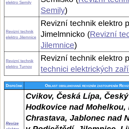
elektro Semily
Semily
)
Revizní technik elektro 
Revizní technik
Jimelmnicko (
Revizní tec
elektro Jilemnice
Jilemnice
)
Revizní technik elektro p
Revizní technik
elektro Turnov
technici elektrických zař
Dispečink
Oblast obsluhovaná revizním zastoupením Reviz
Cvikov, Česká Lípa, Český
Hodkovice nad Mohelkou, 
Chrastava, Jablonec nad N
Revize
v Podještědí, Jilemnice, L