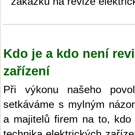
zakázku na revize elektric
Kdo je a kdo není revi
zařízení
Při výkonu našeho povo
setkáváme s mylným názore
a majitelů firem na to, kd
technika elektrických zaříz