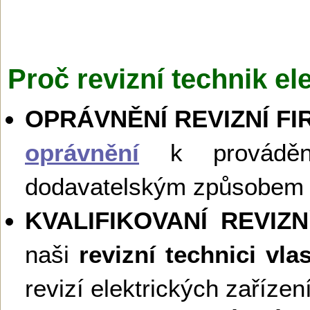
Proč revizní technik el
OPRÁVNĚNÍ REVIZNÍ FI
oprávnění
k provádění 
dodavatelským způsobem 
KVALIFIKOVANÍ REVIZ
naši
revizní technici vla
revizí elektrických zaříze