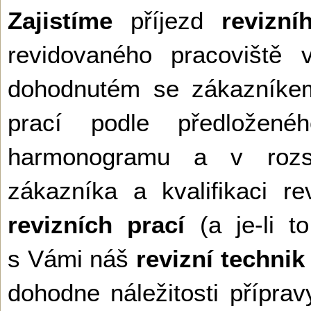
Zajistíme
příjezd
revizní
revidovaného pracoviště 
dohodnutém se zákazníkem
prací podle předložen
harmonogramu a v rozs
zákazníka a kvalifikaci r
revizních prací
(a je-li to
s Vámi náš
revizní technik
dohodne náležitosti příprav