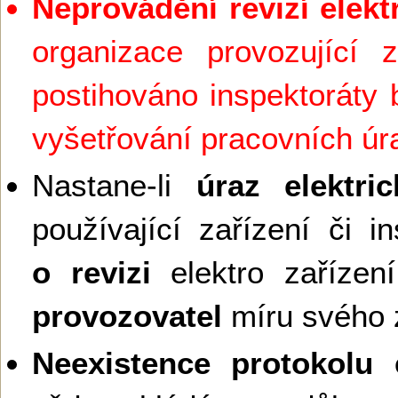
Neprovádění revizí elekt
organizace provozující z
postihováno inspektoráty 
vyšetřování pracovních ú
Nastane-li
úraz elektr
používající zařízení či in
o revizi
elektro zaříze
provozovatel
míru svého 
Neexistence protokolu e