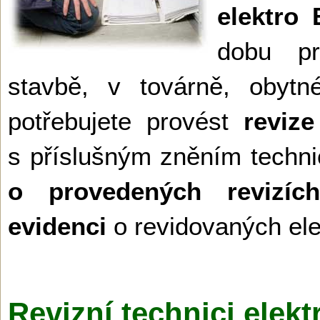
elektro 
dobu p
stavbě, v továrně, obyt
potřebujete provést
revize
s příslušným zněním techni
o provedených revizích 
evidenci
o revidovaných ele
Revizní technici elekt