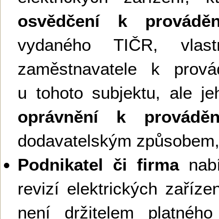
osvědčení k provádění
vydaného TIČR, vlas
zaměstnavatele k provád
u tohoto subjektu, ale je
oprávnění k provádění
dodavatelským způsobem,
Podnikatel či firma
nabí
revizí elektrických zaříz
není držitelem platnéh