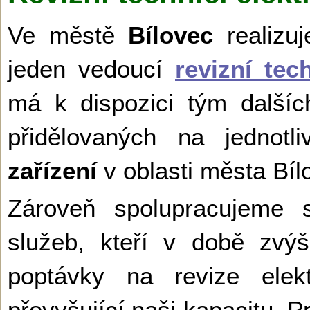
Ve městě
Bílovec
realizu
jeden vedoucí
revizní tec
má k dispozici tým dalšíc
přidělovaných na jednot
zařízení
v oblasti města Bíl
Zároveň spolupracujeme s
služeb, kteří v době zvý
poptávky na revize elek
převyšující naši kapacitu. 