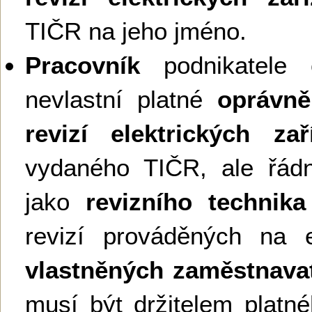
TIČR na jeho jméno.
Pracovník
podnikatele č
nevlastní platné
oprávně
revizí elektrických zař
vydaného TIČR, ale řád
jako
revizního technika
revizí prováděných na e
vlastněných zaměstnava
musí být držitelem platn