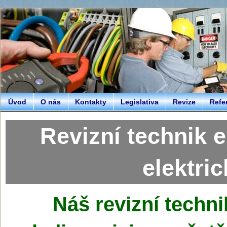
Úvod
O nás
Kontakty
Legislativa
Revize
Refe
Revizní technik e
elektri
Náš
revizní techni