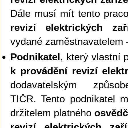
Dále musí mít tento prac
revizí elektrických zař
vydané zaměstnavatelem –
Podnikatel
, který vlastní
k provádění revizí elekt
dodavatelským způso
TIČR. Tento podnikatel m
držitelem platného
osvědč
revizí elektrických zaří