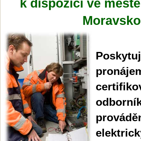
k dispozici ve městě
Moravskos
Poskytu
pronáje
certifik
odbo
provád
elektric