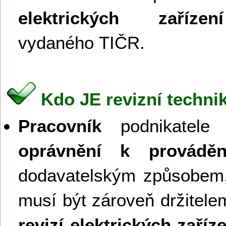
elektrických zařízení
vydaného TIČR.
Kdo JE revizní technik
Pracovník
podnikatele č
oprávnění k provádění
dodavatelským způsobem,
musí být zároveň držitel
revizí elektrických zaříz