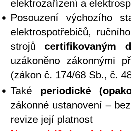
elektrozařízení a elektros
Posouzení výchozího sta
elektrospotřebičů, ručníh
strojů
certifikovaným 
uzákoněno zákonnými př
(zákon č. 174/68 Sb., č. 4
Také
periodické (opako
zákonné ustanovení – bez
revize její platnost