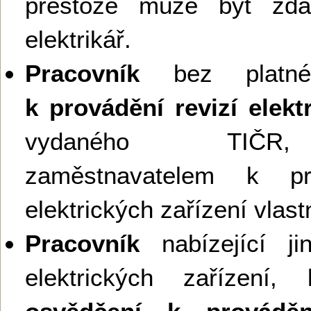
přestože může být zda
elektrikář.
Pracovník
bez plat
k provádění revizí elekt
vydaného TIČR,
zaměstnavatelem k pro
elektrických zařízení vla
Pracovník
nabízející ji
elektrických zařízení,