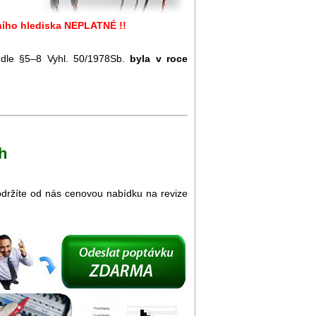
vního hlediska NEPLATNÉ !!
u dle §5–8 Vyhl. 50/1978Sb.
byla v roce
h
Obdržíte od nás cenovou nabídku na revize