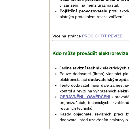
či zařízení, na němž úraz nastal.
Pojištění provozovatele
proti ško
platným protokolem revize zařízení.
Více na stránce
PROČ CHTÍT REVIZE
Kdo může provádět elektrorevize
Jedině
revizní technik elektrických 
Pouze dodavatel (firma) vlastnící pl
elektroinstalací
dodavatelským způ
Tento dodavatel musí dále zaměstná
kontrol a revizí na vyhrazených elektr
OPRÁVNĚNÍ i OSVĚDČENÍ
k provádě
organizačních, technických, kvalifikač
revizních techniků
Každý objednatel revizních prací
dodavateli před uzavřením smlouvy o 