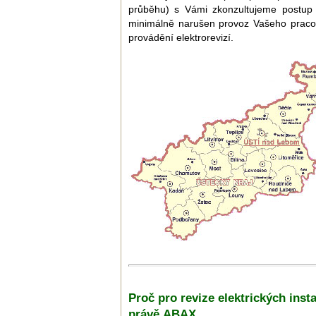
průběhu) s Vámi zkonzultujeme postup p
minimálně narušen provoz Vašeho pracovi
provádění elektrorevizí.
Proč pro revize elektrických insta
právě ABAX