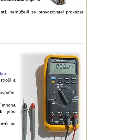
sti
, nemůže-li se provozovatel prokázat
ktro
strojů a
ovádění
í mnoha
k i jeho
entů
po