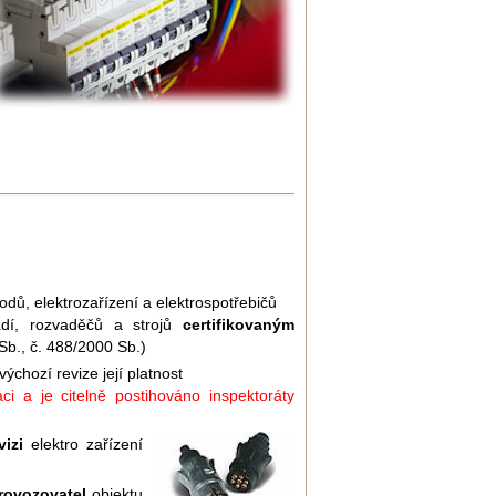
vodů, elektrozařízení a elektrospotřebičů
řadí, rozvaděčů a strojů
certifikovaným
b., č. 488/2000 Sb.)
chozí revize její platnost
ci a je citelně postihováno inspektoráty
izi
elektro zařízení
provozovatel
objektu