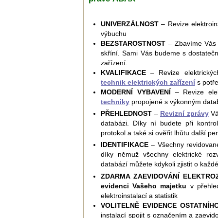
UNIVERZÁLNOST
– Revize elektroin
výbuchu
BEZSTAROSTNOST
– Zbavíme Vás po
skříní. Sami Vás budeme s dostatečný
zařízení.
KVALIFIKACE
– Revize elektrických
technik elektrických zařízení
s potře
MODERNÍ VYBAVENÍ
– Revize elek
techniky
propojené s výkonným dat
PŘEHLEDNOST
–
Revizní zprávy
Vá
databázi. Díky ní budete při kontrol
protokol a také si ověřit lhůtu další pe
IDENTIFIKACE
– Všechny revidovan
díky němuž všechny elektrické rozv
databází můžete kdykoli zjistit o každ
ZDARMA ZAEVIDOVÁNÍ ELEKTROZ
evidenci Vašeho majetku
v přehled
elektroinstalací a statistik
VOLITELNĚ EVIDENCE OSTATNÍH
instalací spojit s označením a zaevi