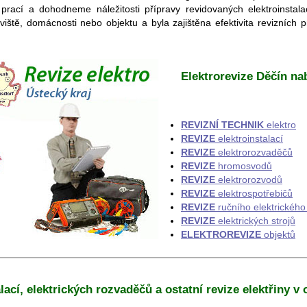
rací a dohodneme náležitosti přípravy revidovaných elektroinstalac
ště, domácnosti nebo objektu a byla zajištěna efektivita revizních
Elektrorevize Děčín nab
REVIZNÍ TECHNIK
elektro
REVIZE
elektroinstalací
REVIZE
elektrorozvaděčů
REVIZE
hromosvodů
REVIZE
elektrorozvodů
REVIZE
elektrospotřebičů
REVIZE
ručního elektrického
REVIZE
elektrických strojů
ELEKTROREVIZE
objektů
lací, elektrických rozvaděčů a ostatní revize elektřiny v 