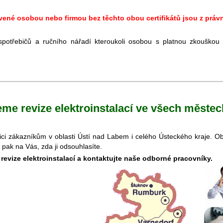
avené osobou nebo firmou bez těchto obou certifikátů jsou z prá
spotřebičů a ručního nářadí kteroukoli osobou s platnou zkouško
eme revize elektroinstalací ve všech městec
pozici zákazníkům v oblasti Ústí nad Labem i celého Ústeckého kraje. 
je pak na Vás, zda ji odsouhlasíte.
o revize elektroinstalací a kontaktujte naše odborné pracovníky.