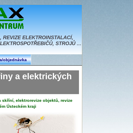
, REVIZE ELEKTROINSTALACÍ,
EKTROSPOTŘEBIČŮ, STROJŮ ...
a/objednávka
ny a elektrických
skříní, elektrorevize objektů, revize
elém Ústeckém kraji