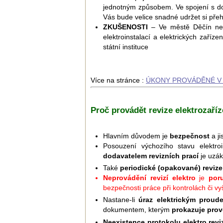
jednotným způsobem. Ve spojení s d
Vás bude velice snadné udržet si pře
ZKUŠENOSTI
– Ve městě Děčín nebo
elektroinstalací a elektrických zaříz
státní instituce
Více na stránce :
ÚKONY PROVÁDĚNÉ V 
Proč provádět revize elektrozaříz
Hlavním důvodem je
bezpečnost
a ji
Posouzení výchozího stavu elektroi
dodavatelem revizních prací
je uzák
Také
periodické (opakované) revize
Neprovádění revizí elektro
je
por
bezpečnosti práce při kontrolách či v
Nastane-li
úraz elektrickým proud
dokumentem, kterým
prokazuje prov
Neexistence protokolu elektro revi