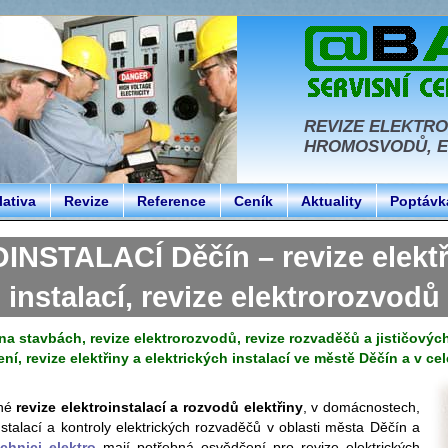
REVIZE ELEKTRO
HROMOSVODŮ, EL
lativa
Revize
Reference
Ceník
Aktuality
Poptávk
STALACÍ Děčín – revize elektři
instalací, revize elektrorozvodů
a stavbách, revize elektrorozvodů, revize rozvaděčů a jističových 
ení, revize elektřiny a elektrických instalací ve městě Děčín a v c
dné
revize elektroinstalací a rozvodů elektřiny
, v domácnostech,
 instalací a kontroly elektrických rozvaděčů v oblasti města Děčín a
echnici elektro
mají potřebná osvědčení pro revize elektrických