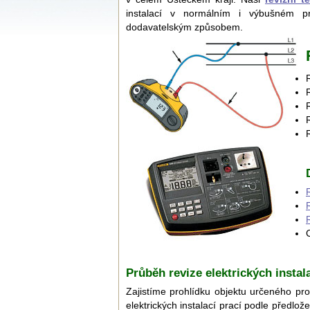
instalací v normálním i výbušném pro
dodavatelským způsobem.
Průběh revize elektrických insta
Zajistíme prohlídku objektu určeného pr
elektrických instalací prací podle předlo