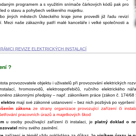
odaným programem a s využitím snímače čárkových kódů pak pro
hled o stavu a pohybech veškerého majetku.
 jiných městech Ústeckého kraje jsme provedli již řadu revizí
ení. Mezi naše zákazníky patří malé kanceláře i velké společnosti a
RÁMCI REVIZE ELEKTRICKÝCH INSTALACÍ
ení ?
stota provozovatele objektu i uživatelů při provozování elektrických roz
nstalací, hromosvodů, elektrospotřebičů, ručního elektrického ná
oněno zákonnými předpisy – např. zákoníkem práce (zákon č. 174/68 S
 elektro
mají své zákonné ustanovení – bez nich pozbývá po vypršení vý
ušením zákona
ze strany organizace provozující zařízení či instala
yšetřování pracovních úrazů a majetkových škod
em
u osoby používající zařízení či instalaci, je
platný doklad o rev
ozovatel
míru svého zavinění.
ze
zařízení je téměř vždy pokládána za důkaz, že
viníkem úrazu je 