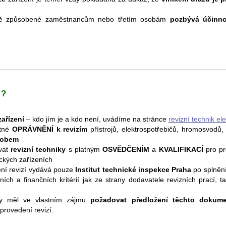
dě způsobené zaměstnancům nebo třetím osobám
pozbývá účinno
 ?
zařízení
– kdo jím je a kdo není, uvádíme na stránce
revizní technik ele
atné
OPRÁVNĚNÍ k revizím
přístrojů, elektrospotřebičů, hromosvodů, 
sobem
vat
revizní techniky
s platným
OSVĚDČENÍM
a
KVALIFIKACÍ
pro pr
ických zařízeních
ní revizí vydává pouze
Institut technické inspekce Praha
po splněn
ních a finančních kritérií jak ze strany dodavatele revizních prací, ta
 by měl ve vlastním zájmu
požadovat předložení těchto dokum
provedení revizí.