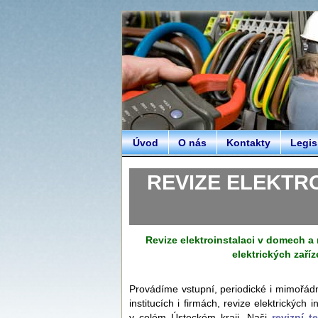
Úvod
O nás
Kontakty
Legis
REVIZE ELEKTROIN
Revize elektroinstalaci v domech a n
elektrických zaříz
Provádíme vstupní, periodické i mimořá
institucích i firmách, revize elektrických
v celém Ústeckém kraji. Naši
revizní t