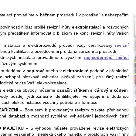
stalací provádíme v běžném prostředí i v prostředí s nebezpečím
vinnosti hlídat prošlé revizní lhůty elektroinstalací a rozvodných
m předstihem informovat o blížícím se konci revizní lhůty Vašich
 instalací a elektrorozvodů provádí vždy certifikovaný
revizní
bnou kvalifikací a osvědčeními pro daná zařízení a prostředí
trických instalací provádíme s využitím
nejmodernější měřicí
abázovým systémem
m dodáme v
papírové
anebo v
elektronické
podobě v přehledné
e schopní bleskově vyhledat jakékoli zařízení, příslušný revizní
riodické revize Vaší elektroinstalace.
é elektrické obvody můžeme
označit štítkem s čárovým kódem
,
ody později jednoznačně identifikujete. Ve spojení s dodanou
é části elektroinstalace všechny potřebné informace
AŘÍZENÍ
– Bonusem k provedeným revizím získáte přehlednou
né databázi s možností rychlého vyhledávání jednotlivých částí
O MAJETKU
– S výhodou můžete prováděné revize elektrických
dováním veškerého i neelektrického majetku v prostorách Vaší firmy