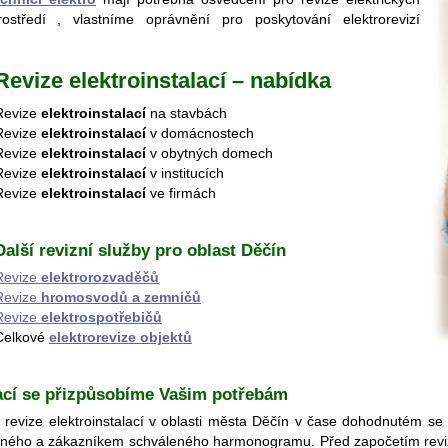
středí , vlastníme oprávnění pro poskytování elektrorevizí
Revize elektroinstalací – nabídka
Revize
elektroinstalací
na stavbách
Revize
elektroinstalací
v domácnostech
Revize
elektroinstalací
v obytných domech
Revize
elektroinstalací
v institucích
Revize
elektroinstalací
ve firmách
Další revizní služby pro oblast Děčín
Revize
elektrorozvaděčů
Revize
hromosvodů a zemničů
Revize
elektrospotřebičů
Celkové
elektrorevize objektů
lací se přizpůsobíme Vašim potřebám
o revize elektroinstalací v oblasti města Děčín v čase dohodnutém s
ženého a zákazníkem schváleného harmonogramu. Před započetím revizních