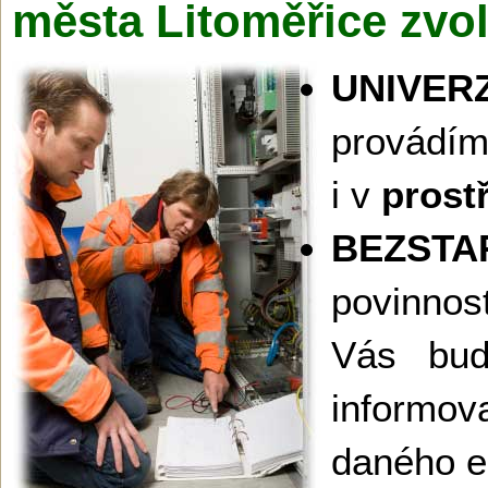
města Litoměřice zvo
UNIVER
prov
i v
prost
BEZSTA
povinnost
Vás bud
informova
daného el