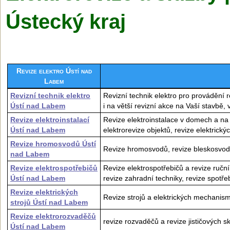
Ústecký kraj
Revize elektro Ústí nad
Labem
Revizní technik elektro
Revizní technik elektro pro provádění r
Ústí nad Labem
i na větší revizní akce na Vaší stavbě,
Revize elektroinstalací
Revize elektroinstalace v domech a na s
Ústí nad Labem
elektrorevize objektů, revize elektrickýc
Revize hromosvodů Ústí
Revize hromosvodů, revize bleskosvodů
nad Labem
Revize elektrospotřebičů
Revize elektrospotřebičů a revize ruční
Ústí nad Labem
revize zahradní techniky, revize spotře
Revize elektrických
Revize strojů a elektrických mechanism
strojů Ústí nad Labem
Revize elektrorozvaděčů
revize rozvaděčů a revize jističových sk
Ústí nad Labem