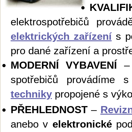
KVALIF
elektrospotřebičů provád
elektrických zařízení
s po
pro dané zařízení a prostř
MODERNÍ VYBAVENÍ
– 
spotřebičů provádíme 
techniky
propojené s vý
PŘEHLEDNOST
–
Revizn
anebo v
elektronické
podo