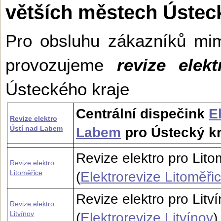
větších městech Ústec
Pro obsluhu zákazníků mi
provozujeme
revize elekt
Ústeckého kraje
Centrální dispečink
E
Revize elektro
Ústí nad Labem
Labem
pro Ústecký kr
Revize elektro pro Lito
Revize elektro
Litoměřice
(
Elektrorevize Litoměři
Revize elektro pro Litv
Revize elektro
Litvínov
(
Elektrorevize Litvínov
)