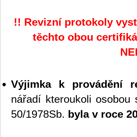
!! Revizní protokoly vy
těchto obou certifik
NE
Výjimka k provádění re
nářadí kteroukoli osobou 
50/1978Sb.
byla v roce 