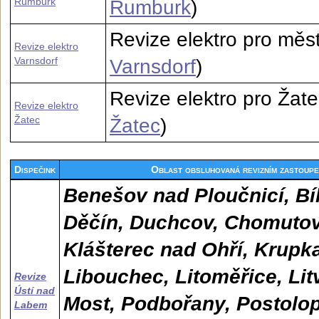
Rumburk
Rumburk
)
Revize elektro pro měst
Revize elektro
Varnsdorf
Varnsdorf
)
Revize elektro pro Žatec
Revize elektro
Žatec
Žatec
)
Dispečink
Oblast obsluhovaná revizním zastoupe
Benešov nad Ploučnicí, Bí
Děčín, Duchcov, Chomutov,
Klášterec nad Ohří, Krupk
Libouchec, Litoměřice, Lit
Revize
Ústí nad
Most, Podbořany, Postolop
Labem