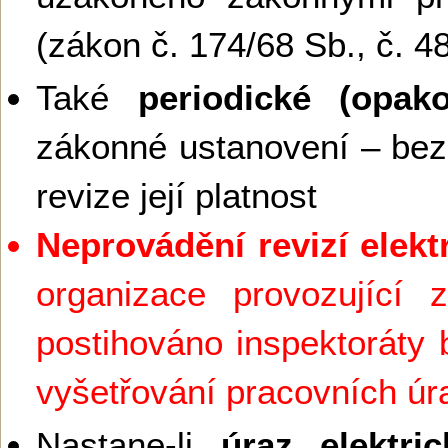
(zákon č. 174/68 Sb., č. 4
Také
periodické (opako
zákonné ustanovení – bez
revize její platnost
Neprovádění revizí elekt
organizace provozující z
postihováno inspektoráty 
vyšetřování pracovních ú
Nastane-li
úraz elektr