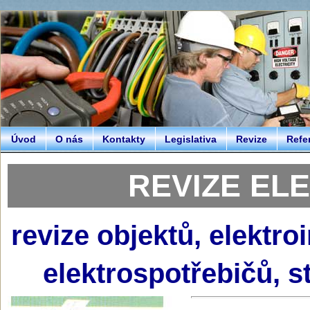
Úvod
O nás
Kontakty
Legislativa
Revize
Refe
REVIZE ELE
revize objektů, elektro
elektrospotřebičů, s